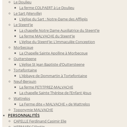
Le Doulieu
La ferme COLPAERT à Le Doulieu
Le Sart (Merville)
L’église du Sart : Notre-Dame des Affligés
Le Steent’je
La chapelle Notre Dame Auxiliatrice du Steent’je
La ferme MALVACHE du Steent’je
L’église du Steent’je: L’immaculée Conception
Morbecque
La Chapelle Sainte Apolline à Morbecque
Outtersteene
L’église St Jean Baptiste d’Outtersteene
Tortefontaine
L’Abbaye de Dommartin à Tortefontaine
Neuf-Berquin
La ferme PETITPREZ-MALVACHE
La chapelle Sainte Thérèse de l’Enfant Jésus
Wattrelos
La Ferme dite « MALVACHE » de Wattrelos
Toponymie MALVACHE
PERSONNALITÉS
CAPELLE Ferdinand Casimir Elie
HERMARY Célestin