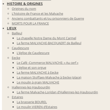
HISTOIRE & ORIGINES
Origines du nom
L’histoire de France et les Malvache
Anciens combattants et/ou prisonniers de Guerre
MORTS POUR LA FRANCE
LIEUX
Bailleul
La chapelle Notre Dame du Mont Carmel
La ferme MALVACHE-BACQUAERT de Bailleul
Caudescure
L’église de Caudescure
Eecke
Le Café -Commerce MALVACHE: « Au cerf »
L’église et son orgue
La ferme MALVACHE à Eecke
La maison Stoffaes-Malvache à Eecke (place)
Le moulin à grain MALVACHE
Hallennes-lez-Haubourdin
La ferme Malvache-Loridan d’Hallennes-lez-Haubourdin
Estaires
La brasserie BOUREL
Le moulin VIEREN d’Estaires