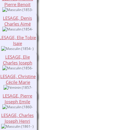
Pierre Benoit
(1853-
1853)
LESAGE, Denis
Charles Aimé
(1854-
1900)
LESAGE, Elie Tobie
Isaie
(1854- )
LESAGE, Elie
Charles Joseph
(1856-
1857)
LESAGE, Christine
Cécile Marie
(1857-
1857)
LESAGE, Pierre
Joseph Emile
(1860-
1860)
LESAGE, Charles
Joseph Henri
(1861- )