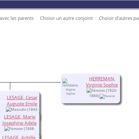
e avec les parents
Choisir un autre conjoint
Choisir d'autres p
HERREMAN,
Virginie Sophie
(1820-
1884)
LESAGE, Cesar
Auguste Emile
(1843-
1918)
LESAGE, Marie
Josephine Adele
(1848-
1922)
LESAGE, Achille