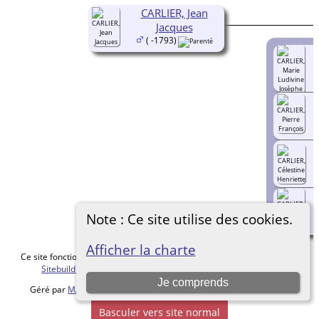
CARLIER, Jean
Jacques
( -1793)
Note : Ce site utilise des cookies.
Afficher la charte
Ce site fonctionne grace au logiciel
The Next Generation of Genealogy
Sitebuilding
v. 15.0.5, écrit par Darrin Lythgoe © 2001-2026.
Je comprends
Géré par
MALVACHE Cédric
. |
Charte de protection des données
.
Basculer vers site normal