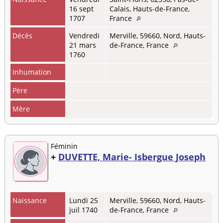
16 sept
Calais, Hauts-de-France,
1707
France
Décès
Vendredi
Merville, 59660, Nord, Hauts-
21 mars
de-France, France
1760
Inhumation
Père
Mère
Féminin
+
DUVETTE, Marie- Isbergue Joseph
Naissance
Lundi 25
Merville, 59660, Nord, Hauts-
juil 1740
de-France, France