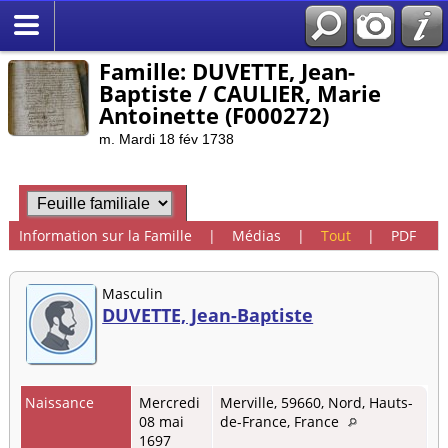
Famille: DUVETTE, Jean-
Baptiste / CAULIER, Marie
Antoinette (F000272)
m. Mardi 18 fév 1738
Information sur la Famille
|
Médias
|
Tout
|
PDF
Masculin
DUVETTE, Jean-Baptiste
Naissance
Mercredi
Merville, 59660, Nord, Hauts-
08 mai
de-France, France
1697