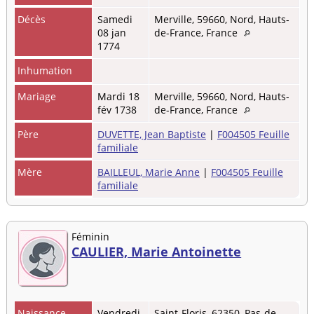
Décès
Samedi
Merville, 59660, Nord, Hauts-
08 jan
de-France, France
1774
Inhumation
Mariage
Mardi 18
Merville, 59660, Nord, Hauts-
fév 1738
de-France, France
Père
DUVETTE, Jean Baptiste
|
F004505 Feuille
familiale
Mère
BAILLEUL, Marie Anne
|
F004505 Feuille
familiale
Féminin
CAULIER, Marie Antoinette
Naissance
Vendredi
Saint-Floris, 62350, Pas-de-