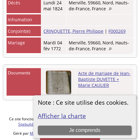
Décès
Lundi 24
Merville, 59660, Nord, Hauts-
mai 1824
de-France, France
Inhumation
Conjoint(e)
CRINQUETTE, Pierre Philippe
|
F000269
Mariage
Mardi 04
Merville, 59660, Nord, Hauts-
fév 1772
de-France, France
Documents
Acte de mariage de Jean-
Baptiste DUVETTE +
Marie CAULIER
Note : Ce site utilise des cookies.
Afficher la charte
Ce site fonctionne grace au logiciel
The Next Generation of Genealogy
Sitebuilding
v. 15.0.5, écrit par Darrin Lythgoe © 2001-2026.
Je comprends
Géré par
MALVACHE Cédric
. |
Charte de protection des données
.