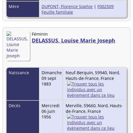
Mère
DUPONT, Florence Sophie
|
F002509
Feuille familiale
Féminin
DELASSUS, Louise Marie Joseph
Naissance
Dimanche
Neuf-Berquin, 59940, Nord,
09 sept
Hauts-de-France, France
1883
Décès
Mercredi
Merville, 59660, Nord, Hauts-
06 juin
de-France, France
1956