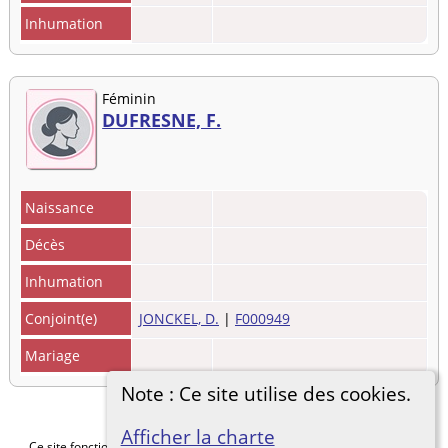
Inhumation
Féminin
DUFRESNE, F.
Naissance
Décès
Inhumation
Conjoint(e)
JONCKEL, D.
|
F000949
Mariage
Note : Ce site utilise des cookies.
Afficher la charte
Ce site fonctionne grace au logiciel
The Next Generation of Genealogy