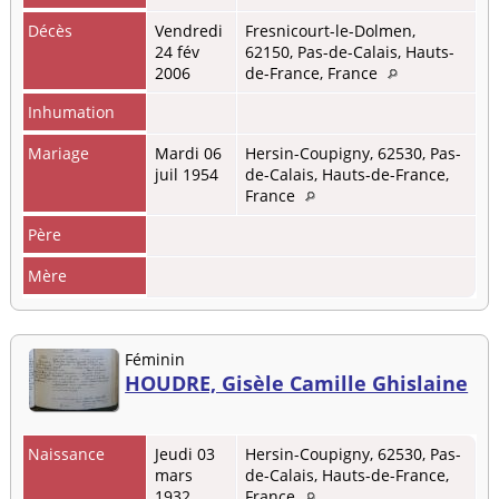
Décès
Vendredi
Fresnicourt-le-Dolmen,
24 fév
62150, Pas-de-Calais, Hauts-
2006
de-France, France
Inhumation
Mariage
Mardi 06
Hersin-Coupigny, 62530, Pas-
juil 1954
de-Calais, Hauts-de-France,
France
Père
Mère
Féminin
HOUDRE, Gisèle Camille Ghislaine
Naissance
Jeudi 03
Hersin-Coupigny, 62530, Pas-
mars
de-Calais, Hauts-de-France,
1932
France