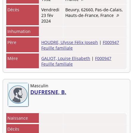
Décès
Vendredi
Beuvry, 62660, Pas-de-Calais,
23 fév
Hauts-de-France, France
2024
Inhumation
Père
HOUDRE, Ulysse Félix Joseph
|
F000947
Feuille familiale
Mère
GALIOT, Louise Elisabeth
|
F000947
Feuille familiale
Masculin
DUFRESNE, B.
Naissance
Décès