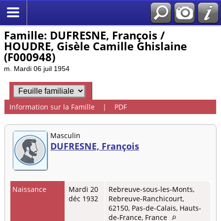
Famille: DUFRESNE, François /
HOUDRE, Gisèle Camille Ghislaine
(F000948)
m. Mardi 06 juil 1954
Information sur la Famille
|
PDF
Masculin
DUFRESNE, François
Naissance
Mardi 20
Rebreuve-sous-les-Monts,
déc 1932
Rebreuve-Ranchicourt,
62150, Pas-de-Calais, Hauts-
de-France, France