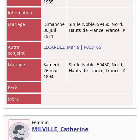
1935
Inhumation
Mariage
Dimanche
Sin-le-Noble, 59450, Nord,
30 juil
Hauts-de-France, France
1911
Autre
LECARDEZ, Marie
|
F003165
conjoint
Mariage
Samedi
Sin-le-Noble, 59450, Nord,
26 mai
Hauts-de-France, France
1894
Père
Mère
Féminin
MILVILLE, Catherine