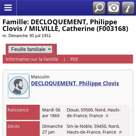
Famille: DECLOQUEMENT, Philippe
Clovis / MILVILLE, Catherine (F003168)
m. Dimanche 30 juil 1911
Information sur la Famille
|
PDF
Masculin
DECLOQUEMENT, Philippe Clovis
Naissance
Mardi 06
Douai, 59500, Nord, Hauts-
avr 1869
de-France, France
Décès
Dimanche
Sin-le-Noble, 59450, Nord,
27 jan
Hauts-de-France, France