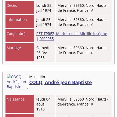
Décès
Lundi 22
Merville, 59660, Nord, Hauts-
juil 1974
de-France, France
Inhumation
Jeudi 25
Merville, 59660, Nord, Hauts-
juil 1974
de-France, France
Conjoint(e)
PETITPREZ, Marie Louise Mirtille Joséphe
|
F002055
Mariage
Samedi
Merville, 59660, Nord, Hauts-
26 fév
de-France, France
1938
Masculin
COCQ, André Jean Baptiste
Naissance
Jeudi 04
Merville, 59660, Nord, Hauts-
août
de-France, France
1910