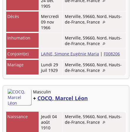
24 déc
de-France, France
1905
Décès
Mercredi
Merville, 59660, Nord, Hauts-
09 nov
de-France, France
1966
Inhumation
Merville, 59660, Nord, Hauts-
de-France, France
Conjoint(e)
LAINE, Simone Eugénie Maria
|
F008206
Mariage
Lundi 29
Merville, 59660, Nord, Hauts-
juil 1929
de-France, France
Masculin
+
COCQ, Marcel Léon
Naissance
Jeudi 04
Merville, 59660, Nord, Hauts-
août
de-France, France
1910