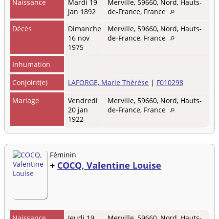
Naissance
Mardi 19
Merville, 59660, Nord, Hauts-
jan 1892
de-France, France
Décès
Dimanche
Merville, 59660, Nord, Hauts-
16 nov
de-France, France
1975
Inhumation
Conjoint(e)
LAFORGE, Marie Thérèse
|
F010298
Mariage
Vendredi
Merville, 59660, Nord, Hauts-
20 jan
de-France, France
1922
Féminin
+
COCQ, Valentine Louise
Naissance
Jeudi 19
Merville, 59660, Nord, Hauts-