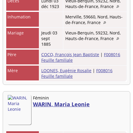
Décès
Lundi 03
Vieux-Berquin, 59232, Nord,
déc 1923
Hauts-de-France, France
Inhumation
Merville, 59660, Nord, Hauts-
de-France, France
Mariage
Jeudi 03
Vieux-Berquin, 59232, Nord,
sept
Hauts-de-France, France
1885
Père
COCQ, François Jean Baptiste
|
F008016
Feuille familiale
Mère
LOONES, Eugénie Rosalie
|
F008016
Feuille familiale
Féminin
WARIN, Maria Leonie