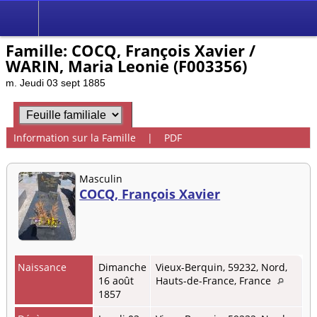
Famille: COCQ, François Xavier /
WARIN, Maria Leonie (F003356)
m. Jeudi 03 sept 1885
Information sur la Famille
|
PDF
Masculin
COCQ, François Xavier
Naissance
Dimanche
Vieux-Berquin, 59232, Nord,
16 août
Hauts-de-France, France
1857