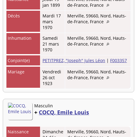
jan 1899
de-France, France
Décès
Mardi 17
Merville, 59660, Nord, Hauts-
mars
de-France, France
1970
Inhumation
Samedi
Merville, 59660, Nord, Hauts-
21 mars
de-France, France
1970
Conjoint(e)
PETITPREZ, "Joseph" Jules Léon
|
F003357
Mariage
Vendredi
Merville, 59660, Nord, Hauts-
26 oct
de-France, France
1923
Masculin
+
COCQ, Emile Louis
Naissance
Dimanche
Merville, 59660, Nord, Hauts-