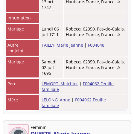
13 oct
Hauts-de-France, France
1747
Inhumation
Mariage
Lundi 06
Robecq, 62350, Pas-de-Calais,
juil 1711
Hauts-de-France, France
Autre
TAILLY, Marie Jeanne
|
F004048
conjoint
Mariage
Samedi
Robecq, 62350, Pas-de-Calais,
02 juil
Hauts-de-France, France
1695
Père
LEMORT, Melchior
|
F004062 Feuille
familiale
Mère
LELONG, Anne
|
F004062 Feuille
familiale
Féminin
QUESTE, Marie Jeanne