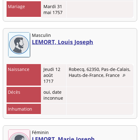
Mariage
Mardi 31
mai 1757
Masculin
LEMORT, Louis Joseph
Naissance
Jeudi 12
Robecq, 62350, Pas-de-Calais,
août
Hauts-de-France, France
1717
Décès
oui, date
inconnue
Inhumation
Féminin
LEMORT, Marie Joseph