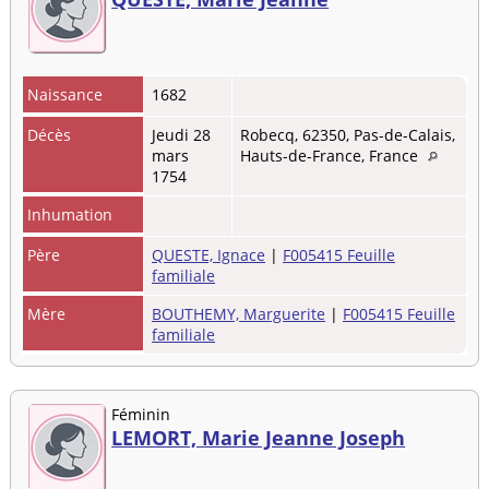
Naissance
1682
Décès
Jeudi 28
Robecq, 62350, Pas-de-Calais,
mars
Hauts-de-France, France
1754
Inhumation
Père
QUESTE, Ignace
|
F005415 Feuille
familiale
Mère
BOUTHEMY, Marguerite
|
F005415 Feuille
familiale
Féminin
LEMORT, Marie Jeanne Joseph