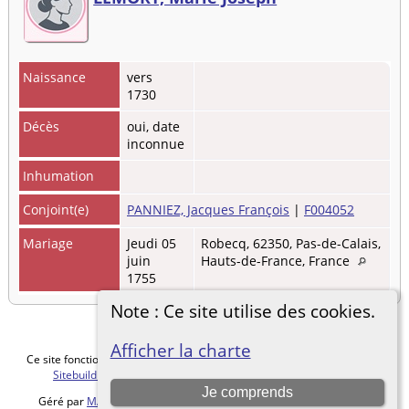
Naissance
vers
1730
Décès
oui, date
inconnue
Inhumation
Conjoint(e)
PANNIEZ, Jacques François
|
F004052
Mariage
Jeudi 05
Robecq, 62350, Pas-de-Calais,
juin
Hauts-de-France, France
1755
Note : Ce site utilise des cookies.
Afficher la charte
Ce site fonctionne grace au logiciel
The Next Generation of Genealogy
Sitebuilding
v. 15.0.5, écrit par Darrin Lythgoe © 2001-2026.
Je comprends
Géré par
MALVACHE Cédric
. |
Charte de protection des données
.