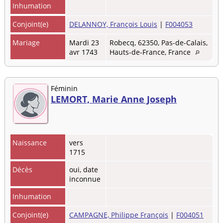
Inhumation
Conjoint(e)
DELANNOY, François Louis
|
F004053
Mariage
Mardi 23
Robecq, 62350, Pas-de-Calais,
avr 1743
Hauts-de-France, France
Féminin
LEMORT, Marie Anne Joseph
Naissance
vers
1715
Décès
oui, date
inconnue
Inhumation
Conjoint(e)
CAMPAGNE, Philippe François
|
F004051