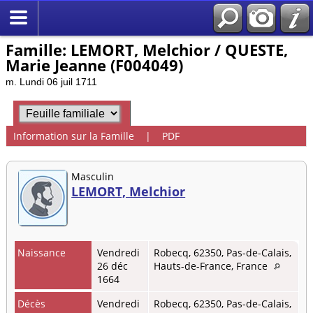
Famille: LEMORT, Melchior / QUESTE,
Marie Jeanne (F004049)
m. Lundi 06 juil 1711
Information sur la Famille
|
PDF
Masculin
LEMORT, Melchior
Naissance
Vendredi
Robecq, 62350, Pas-de-Calais,
26 déc
Hauts-de-France, France
1664
Décès
Vendredi
Robecq, 62350, Pas-de-Calais,