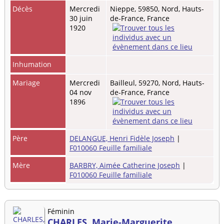
Décès
Mercredi
Nieppe, 59850, Nord, Hauts-
30 juin
de-France, France
1920
Inhumation
Mariage
Mercredi
Bailleul, 59270, Nord, Hauts-
04 nov
de-France, France
1896
Père
DELANGUE, Henri Fidèle Joseph
|
F010060 Feuille familiale
Mère
BARBRY, Aimée Catherine Joseph
|
F010060 Feuille familiale
Féminin
CHARLES, Marie-Marguerite