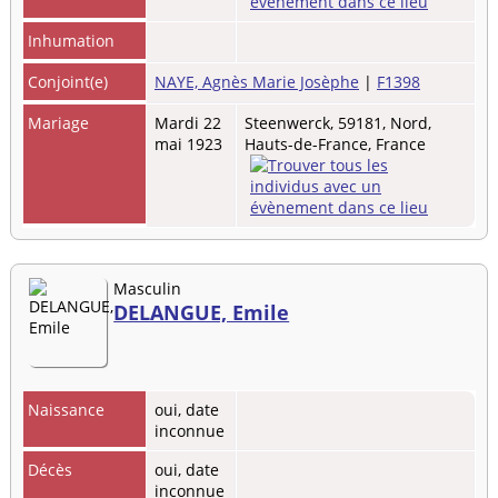
Inhumation
Conjoint(e)
NAYE, Agnès Marie Josèphe
|
F1398
Mariage
Mardi 22
Steenwerck, 59181, Nord,
mai 1923
Hauts-de-France, France
Masculin
DELANGUE, Emile
Naissance
oui, date
inconnue
Décès
oui, date
inconnue