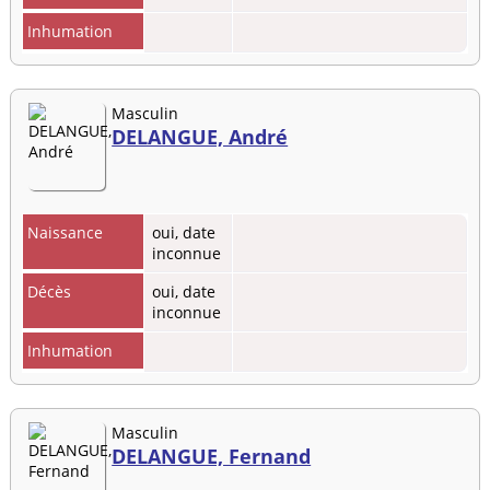
Inhumation
Masculin
DELANGUE, André
Naissance
oui, date
inconnue
Décès
oui, date
inconnue
Inhumation
Masculin
DELANGUE, Fernand