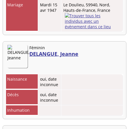
Mariage
Mardi 15
Le Doulieu, 59940, Nord,
avr 1947
Hauts-de-France, France
Féminin
DELANGUE, Jeanne
Naissance
oui, date
inconnue
Décès
oui, date
inconnue
Inhumation