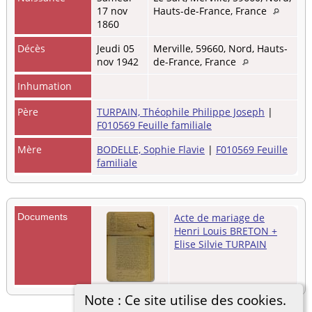
17 nov
Hauts-de-France, France
1860
Décès
Jeudi 05
Merville, 59660, Nord, Hauts-
nov 1942
de-France, France
Inhumation
Père
TURPAIN, Théophile Philippe Joseph
|
F010569 Feuille familiale
Mère
BODELLE, Sophie Flavie
|
F010569 Feuille
familiale
Documents
Acte de mariage de
Henri Louis BRETON +
Elise Silvie TURPAIN
Note : Ce site utilise des cookies.