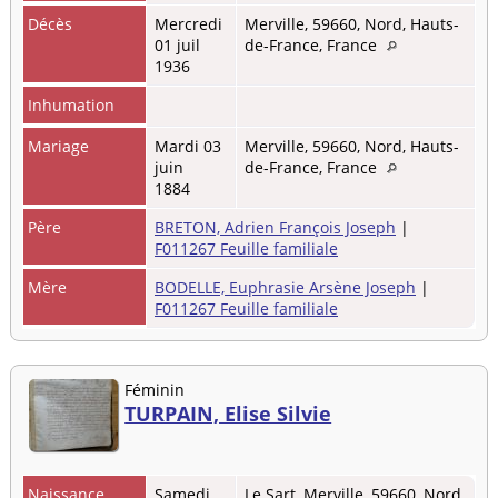
Décès
Mercredi
Merville, 59660, Nord, Hauts-
01 juil
de-France, France
1936
Inhumation
Mariage
Mardi 03
Merville, 59660, Nord, Hauts-
juin
de-France, France
1884
Père
BRETON, Adrien François Joseph
|
F011267 Feuille familiale
Mère
BODELLE, Euphrasie Arsène Joseph
|
F011267 Feuille familiale
Féminin
TURPAIN, Elise Silvie
Naissance
Samedi
Le Sart, Merville, 59660, Nord,