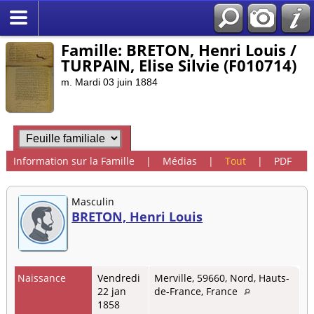
Famille: BRETON, Henri Louis /
TURPAIN, Elise Silvie (F010714)
m. Mardi 03 juin 1884
Information sur la Famille
|
Médias
|
Tout
|
PDF
Masculin
BRETON, Henri Louis
Naissance
Vendredi
Merville, 59660, Nord, Hauts-
22 jan
de-France, France
1858