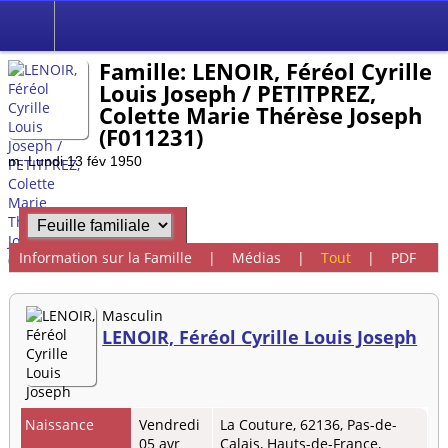
Famille: LENOIR, Féréol Cyrille
Louis Joseph / PETITPREZ,
Colette Marie Thérèse Joseph
(F011231)
m. Lundi 13 fév 1950
Information sur la Famille
|
Médias
|
Tout
|
PDF
Masculin
LENOIR, Féréol Cyrille Louis Joseph
Naissance
Vendredi
La Couture, 62136, Pas-de-
05 avr
Calais, Hauts-de-France,