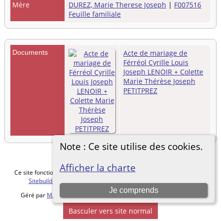
Mère
DUREZ, Marie Therese Joseph
|
F007516
Feuille familiale
Documents
Acte de mariage de
Férréol Cyrille Louis
Joseph LENOIR + Colette
Marie Thérèse Joseph
PETITPREZ
Note : Ce site utilise des cookies.
Afficher la charte
Ce site fonctionne grace au logiciel
The Next Generation of Genealogy
Sitebuilding
v. 15.0.5, écrit par Darrin Lythgoe © 2001-2026.
Je comprends
Géré par
MALVACHE Cédric
. |
Charte de protection des données
.
Basculer vers site normal