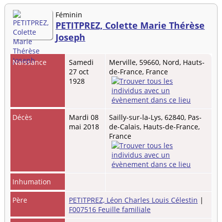
Féminin
PETITPREZ, Colette Marie Thérèse
Joseph
Naissance
Samedi
Merville, 59660, Nord, Hauts-
27 oct
de-France, France
1928
Décès
Mardi 08
Sailly-sur-la-Lys, 62840, Pas-
mai 2018
de-Calais, Hauts-de-France,
France
Inhumation
Père
PETITPREZ, Léon Charles Louis Célestin
|
F007516 Feuille familiale