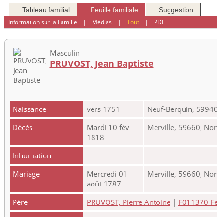
Tableau familial
Feuille familiale
Suggestion
Information sur la Famille
|
Médias
|
Tout
|
PDF
Masculin
PRUVOST, Jean Baptiste
Naissance
vers 1751
Neuf-Berquin, 59940
Décès
Mardi 10 fév
Merville, 59660, Nor
1818
Inhumation
Mariage
Mercredi 01
Merville, 59660, Nor
août 1787
Père
PRUVOST, Pierre Antoine
|
F011370 Feu