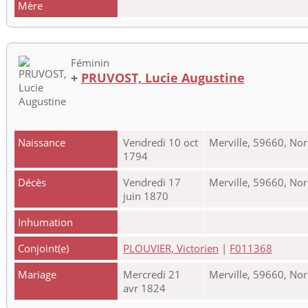
Mère
Féminin
+
PRUVOST, Lucie Augustine
Naissance
Vendredi 10 oct
Merville, 59660, Nor
1794
Décès
Vendredi 17
Merville, 59660, Nor
juin 1870
Inhumation
Conjoint(e)
PLOUVIER, Victorien
|
F011368
Mariage
Mercredi 21
Merville, 59660, Nor
avr 1824