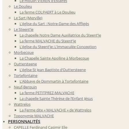
Le moulin VIEREN d’Estaires
Le Doulieu
La ferme COLPAERT à Le Doulieu
Le Sart (Merville)
L’église du Sart : Notre-Dame des Affligés
Le Steent’je
La chapelle Notre Dame Auxiliatrice du Steent’je
La ferme MALVACHE du Steent’je
L’église du Steent’je: L’immaculée Conception
Morbecque
La Chapelle Sainte Apolline à Morbecque
Outtersteene
L’église St Jean Baptiste d’Outtersteene
Tortefontaine
L’Abbaye de Dommartin à Tortefontaine
Neuf-Berquin
La ferme PETITPREZ-MALVACHE
La chapelle Sainte Thérèse de l’Enfant Jésus
Wattrelos
La Ferme dite « MALVACHE » de Wattrelos
Toponymie MALVACHE
PERSONNALITÉS
CAPELLE Ferdinand Casimir Elie