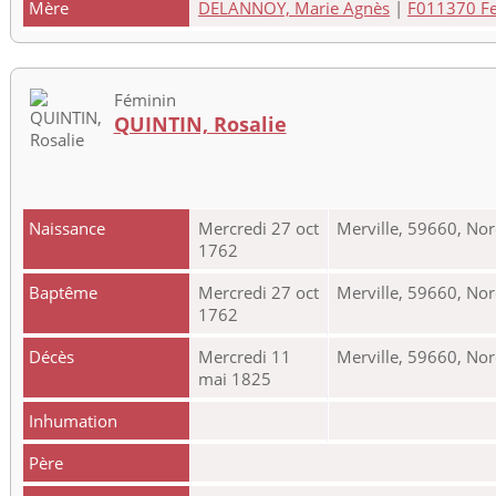
Mère
DELANNOY, Marie Agnès
|
F011370 Feu
Féminin
QUINTIN, Rosalie
Naissance
Mercredi 27 oct
Merville, 59660, Nor
1762
Baptême
Mercredi 27 oct
Merville, 59660, Nor
1762
Décès
Mercredi 11
Merville, 59660, Nor
mai 1825
Inhumation
Père