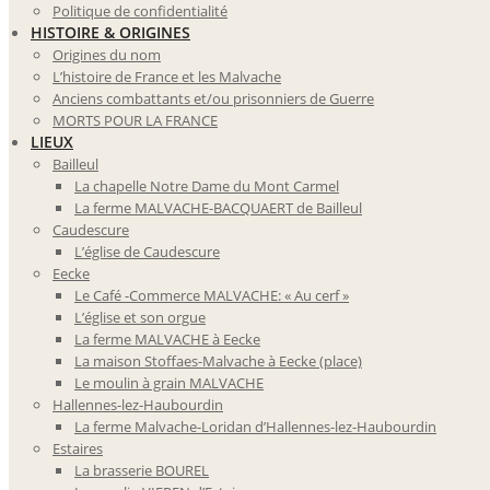
Politique de confidentialité
HISTOIRE & ORIGINES
Origines du nom
L’histoire de France et les Malvache
Anciens combattants et/ou prisonniers de Guerre
MORTS POUR LA FRANCE
LIEUX
Bailleul
La chapelle Notre Dame du Mont Carmel
La ferme MALVACHE-BACQUAERT de Bailleul
Caudescure
L’église de Caudescure
Eecke
Le Café -Commerce MALVACHE: « Au cerf »
L’église et son orgue
La ferme MALVACHE à Eecke
La maison Stoffaes-Malvache à Eecke (place)
Le moulin à grain MALVACHE
Hallennes-lez-Haubourdin
La ferme Malvache-Loridan d’Hallennes-lez-Haubourdin
Estaires
La brasserie BOUREL