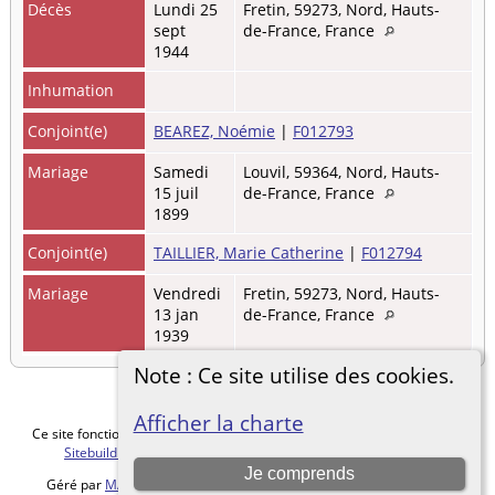
Décès
Lundi 25
Fretin, 59273, Nord, Hauts-
sept
de-France, France
1944
Inhumation
Conjoint(e)
BEAREZ, Noémie
|
F012793
Mariage
Samedi
Louvil, 59364, Nord, Hauts-
15 juil
de-France, France
1899
Conjoint(e)
TAILLIER, Marie Catherine
|
F012794
Mariage
Vendredi
Fretin, 59273, Nord, Hauts-
13 jan
de-France, France
1939
Note : Ce site utilise des cookies.
Afficher la charte
Ce site fonctionne grace au logiciel
The Next Generation of Genealogy
Sitebuilding
v. 15.0.5, écrit par Darrin Lythgoe © 2001-2026.
Je comprends
Géré par
MALVACHE Cédric
. |
Charte de protection des données
.