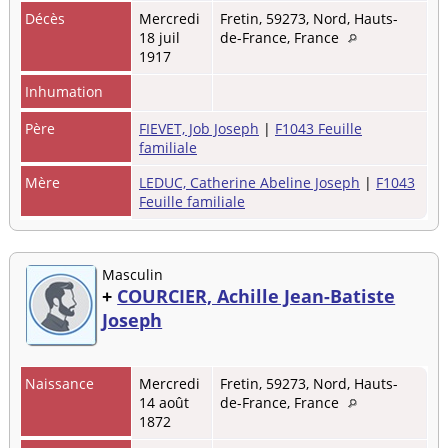
Décès
Mercredi
Fretin, 59273, Nord, Hauts-
18 juil
de-France, France
1917
Inhumation
Père
FIEVET, Job Joseph
|
F1043 Feuille
familiale
Mère
LEDUC, Catherine Abeline Joseph
|
F1043
Feuille familiale
Masculin
+
COURCIER, Achille Jean-Batiste
Joseph
Naissance
Mercredi
Fretin, 59273, Nord, Hauts-
14 août
de-France, France
1872