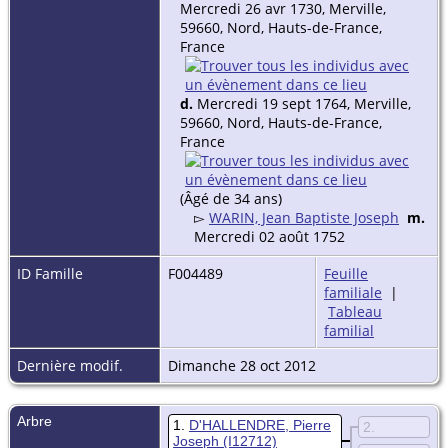
Mercredi 26 avr 1730, Merville,
59660, Nord, Hauts-de-France,
France
d.
Mercredi 19 sept 1764, Merville,
59660, Nord, Hauts-de-France,
France
(Âgé de 34 ans)
▻
WARIN, Jean Baptiste Joseph
m.
Mercredi 02 août 1752
ID Famille
F004489
Feuille
familiale
|
Tableau
familial
Dernière modif.
Dimanche 28 oct 2012
Arbre
1
D'HALLENDRE, Pierre
2
Joseph
(I12712)