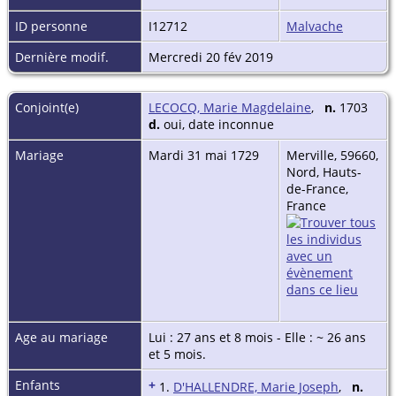
ID personne
I12712
Malvache
Dernière modif.
Mercredi 20 fév 2019
Conjoint(e)
LECOCQ, Marie Magdelaine
,
n.
1703
d.
oui, date inconnue
Mariage
Mardi 31 mai 1729
Merville, 59660,
Nord, Hauts-
de-France,
France
Age au mariage
Lui : 27 ans et 8 mois - Elle : ~ 26 ans
et 5 mois.
Enfants
+
1.
D'HALLENDRE, Marie Joseph
,
n.