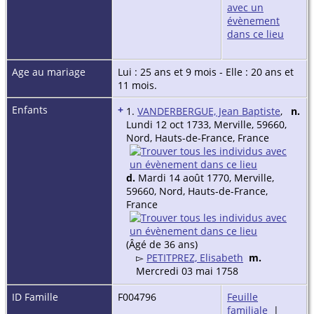
Age au mariage
Lui : 25 ans et 9 mois - Elle : 20 ans et
11 mois.
Enfants
+
1.
VANDERBERGUE, Jean Baptiste
,
n.
Lundi 12 oct 1733, Merville, 59660,
Nord, Hauts-de-France, France
d.
Mardi 14 août 1770, Merville,
59660, Nord, Hauts-de-France,
France
(Âgé de 36 ans)
▻
PETITPREZ, Elisabeth
m.
Mercredi 03 mai 1758
ID Famille
F004796
Feuille
familiale
|