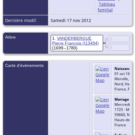
Tableau
familial
Dernière modif.
Samedi 17 nov 2012
Arbre
1
VANDERBERGUE,
2
Pierre François
(I13494)
3
(1699 – 1780)
Carte d'événements
Naissance
-
01 oct 1699 
Merville, 59
Nord, Hauts
France, Fra
Mariage
-
Mercredi 25 
1725 - Mervi
59660, Nord
Hauts-de-Fr
France