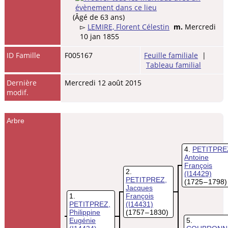
(Âgé de 63 ans)
▻
LEMIRE, Florent Célestin
m.
Mercredi
10 jan 1855
ID Famille
F005167
Feuille familiale
|
Tableau familial
Dernière
Mercredi 12 août 2015
modif.
Arbre
4
PETITPRE
Antoine
François
2
(I14429)
PETITPREZ,
(1725 – 1798)
Jacques
1
François
PETITPREZ,
(I14431)
Philippine
(1757 – 1830)
Eugénie
5