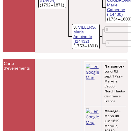
(I14434)
COUBRONN
(1792 – 1871)
Marie
Catherine
(I14430)
(1734 – 1809
3
VILLERS,
6
Marie
Antoinette
(I14432)
7
(1753 – 1801)
Carte
Naissance
-
d'événements
Lundi 03
sept 1792 -
Merville,
59660,
Nord, Hauts-
de-France,
France
Mariage
-
Mardi 08
juin 1819 -
Merville,
59660,