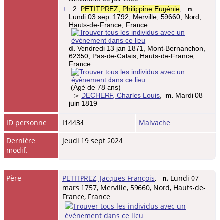
+
2.
PETITPREZ, Philippine Eugénie
,
n.
Lundi 03 sept 1792, Merville, 59660, Nord,
Hauts-de-France, France
d.
Vendredi 13 jan 1871, Mont-Bernanchon,
62350, Pas-de-Calais, Hauts-de-France,
France
(Âgé de 78 ans)
▻
DECHERF, Charles Louis
,
m.
Mardi 08
juin 1819
ID personne
I14434
Malvache
Dernière
Jeudi 19 sept 2024
modif.
Père
PETITPREZ, Jacques François
,
n.
Lundi 07
mars 1757, Merville, 59660, Nord, Hauts-de-
France, France