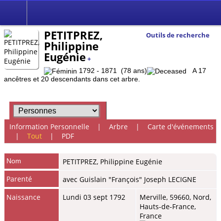
PETITPREZ,
Outils de recherche
Philippine
Eugénie
+
1792 - 1871 (78 ans)
A 17
ancêtres et 20 descendants dans cet arbre.
Information Personnelle
|
Arbre
|
Carte d'événements
|
Tout
|
PDF
Nom
PETITPREZ
,
Philippine Eugénie
Parenté
avec Guislain "François" Joseph LECIGNE
Naissance
Lundi 03 sept 1792
Merville, 59660, Nord,
Hauts-de-France,
France