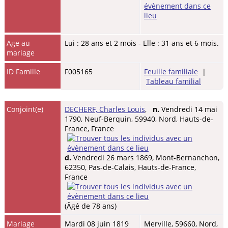
Age au
Lui : 28 ans et 2 mois - Elle : 31 ans et 6 mois.
mariage
ID Famille
F005165
Feuille familiale
|
Tableau familial
Conjoint(e)
DECHERF, Charles Louis
,
n.
Vendredi 14 mai
1790, Neuf-Berquin, 59940, Nord, Hauts-de-
France, France
d.
Vendredi 26 mars 1869, Mont-Bernanchon,
62350, Pas-de-Calais, Hauts-de-France,
France
(Âgé de 78 ans)
Mariage
Mardi 08 juin 1819
Merville, 59660, Nord,