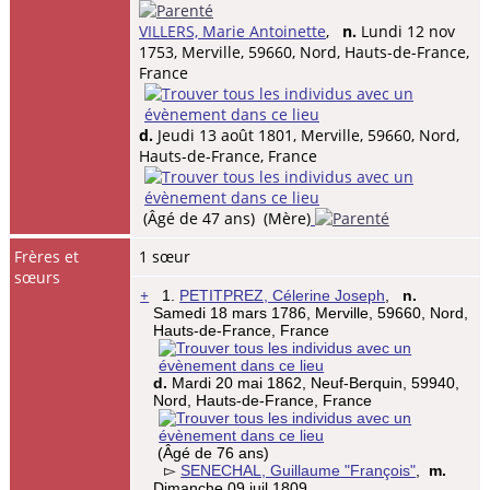
VILLERS, Marie Antoinette
,
n.
Lundi 12 nov
1753, Merville, 59660, Nord, Hauts-de-France,
France
d.
Jeudi 13 août 1801, Merville, 59660, Nord,
Hauts-de-France, France
(Âgé de 47 ans) (Mère)
Frères et
1 sœur
sœurs
+
1.
PETITPREZ, Célerine Joseph
,
n.
Samedi 18 mars 1786, Merville, 59660, Nord,
Hauts-de-France, France
d.
Mardi 20 mai 1862, Neuf-Berquin, 59940,
Nord, Hauts-de-France, France
(Âgé de 76 ans)
▻
SENECHAL, Guillaume "François"
,
m.
Dimanche 09 juil 1809