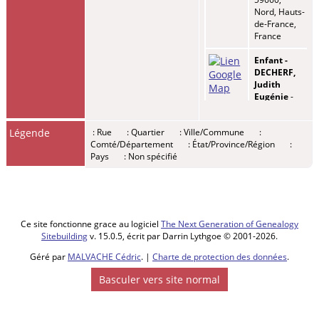
Nord, Hauts-
de-France,
France
Enfant -
DECHERF,
Judith
Eugénie
-
Mardi 17 fév
1829 -
Légende
: Rue
: Quartier
: Ville/Commune
:
Lestrem,
Comté/Département
: État/Province/Région
:
62136, Pas-
Pays
: Non spécifié
de-Calais,
Hauts-de-
France,
France
Décès
-
Ce site fonctionne grace au logiciel
The Next Generation of Genealogy
Vendredi 13
Sitebuilding
v. 15.0.5, écrit par Darrin Lythgoe © 2001-2026.
jan 1871 -
Mont-
Géré par
MALVACHE Cédric
. |
Charte de protection des données
.
Bernanchon,
62350, Pas-
Basculer vers site normal
de-Calais,
Hauts-de-
France,