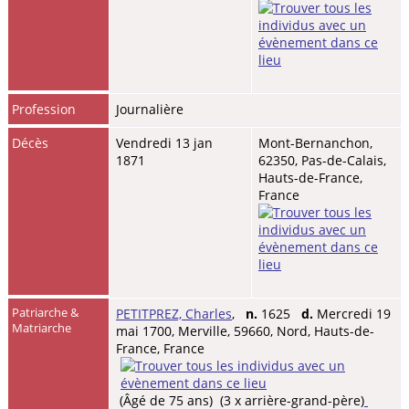
Profession
Journalière
Décès
Vendredi 13 jan
Mont-Bernanchon,
1871
62350, Pas-de-Calais,
Hauts-de-France,
France
Patriarche &
PETITPREZ, Charles
,
n.
1625
d.
Mercredi 19
Matriarche
mai 1700, Merville, 59660, Nord, Hauts-de-
France, France
(Âgé de 75 ans) (3 x arrière-grand-père)