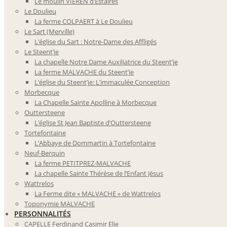
Le moulin VIEREN d’Estaires
Le Doulieu
La ferme COLPAERT à Le Doulieu
Le Sart (Merville)
L’église du Sart : Notre-Dame des Affligés
Le Steent’je
La chapelle Notre Dame Auxiliatrice du Steent’je
La ferme MALVACHE du Steent’je
L’église du Steent’je: L’immaculée Conception
Morbecque
La Chapelle Sainte Apolline à Morbecque
Outtersteene
L’église St Jean Baptiste d’Outtersteene
Tortefontaine
L’Abbaye de Dommartin à Tortefontaine
Neuf-Berquin
La ferme PETITPREZ-MALVACHE
La chapelle Sainte Thérèse de l’Enfant Jésus
Wattrelos
La Ferme dite « MALVACHE » de Wattrelos
Toponymie MALVACHE
PERSONNALITÉS
CAPELLE Ferdinand Casimir Elie