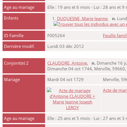
Age au mariage
Elle : 19 ans et 6 mois - Lui : 28 ans et 9
Enfants
1.
DUQUESNE, Marie Jeanne
,
n.
Lundi
ID Famille
F005264
Feuille famil
Dernière modif.
Lundi 03 déc 2012
Conjoint(e) 2
CLAUDORE, Antoine
,
n.
Dimanche 16 jui
Dimanche 04 oct 1744, Merville, 59660,
Mariage
Mardi 04 oct 1729
Merville, 5
Acte de mar
Age au mariage
Elle : 25 ans et 5 mois - Lui : 27 ans et 3