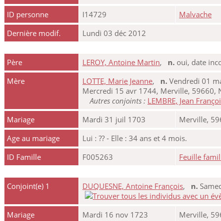
ID personne
I14729
Malvache
Dernière modif.
Lundi 03 déc 2012
Père
LEROY, Antoine Martin
,
n.
oui, date i
Mère
LOTTE, Marie Jeanne
,
n.
Vendredi 01 ma
Mercredi 15 avr 1744, Merville, 59660, 
Autres conjoints :
LEMBRE, Jean Françoi
Mariage
Mardi 31 juil 1703
Merville, 5
Age au mariage
Lui : ?? - Elle : 34 ans et 4 mois.
ID Famille
F005263
Feuille famil
Conjoint(e) 1
DUQUESNE, Antoine François
,
n.
Samedi
Mariage
Mardi 16 nov 1723
Merville, 5