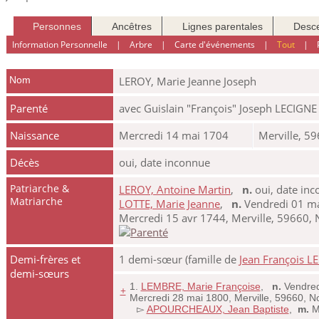
Personnes
Ancêtres
Lignes parentales
Desc
Information Personnelle
|
Arbre
|
Carte d'événements
|
Tout
|
Nom
LEROY
,
Marie Jeanne Joseph
Parenté
avec Guislain "François" Joseph LECIGNE
Naissance
Mercredi 14 mai 1704
Merville, 5
Décès
oui, date inconnue
Patriarche &
LEROY, Antoine Martin
,
n.
oui, date i
Matriarche
LOTTE, Marie Jeanne
,
n.
Vendredi 01 ma
Mercredi 15 avr 1744, Merville, 59660, 
Demi-frères et
1 demi-sœur (famille de
Jean François 
demi-sœurs
1.
LEMBRE, Marie Françoise
,
n.
Vendred
+
Mercredi 28 mai 1800, Merville, 59660, 
▻
APOURCHEAUX, Jean Baptiste
,
m.
Ma