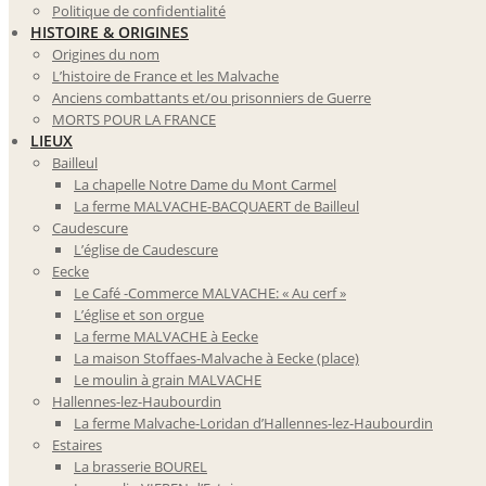
Politique de confidentialité
HISTOIRE & ORIGINES
Origines du nom
L’histoire de France et les Malvache
Anciens combattants et/ou prisonniers de Guerre
MORTS POUR LA FRANCE
LIEUX
Bailleul
La chapelle Notre Dame du Mont Carmel
La ferme MALVACHE-BACQUAERT de Bailleul
Caudescure
L’église de Caudescure
Eecke
Le Café -Commerce MALVACHE: « Au cerf »
L’église et son orgue
La ferme MALVACHE à Eecke
La maison Stoffaes-Malvache à Eecke (place)
Le moulin à grain MALVACHE
Hallennes-lez-Haubourdin
La ferme Malvache-Loridan d’Hallennes-lez-Haubourdin
Estaires
La brasserie BOUREL