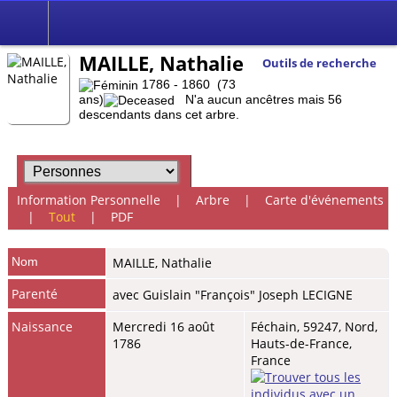
MAILLE, Nathalie
Outils de recherche
1786 - 1860 (73
ans)
N'a aucun ancêtres mais 56
descendants dans cet arbre.
Information Personnelle
|
Arbre
|
Carte d'événements
|
Tout
|
PDF
Nom
MAILLE
,
Nathalie
Parenté
avec Guislain "François" Joseph LECIGNE
Naissance
Mercredi 16 août
Féchain, 59247, Nord,
1786
Hauts-de-France,
France