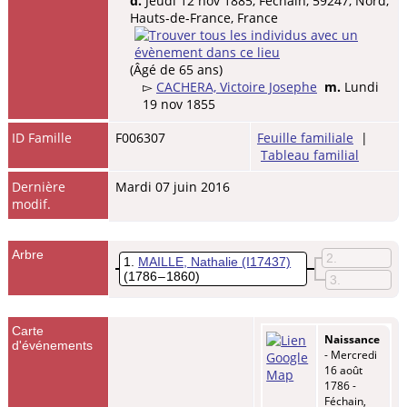
d.
Jeudi 12 nov 1885, Féchain, 59247, Nord,
Hauts-de-France, France
(Âgé de 65 ans)
▻
CACHERA, Victoire Josephe
m.
Lundi
19 nov 1855
ID Famille
F006307
Feuille familiale
|
Tableau familial
Dernière
Mardi 07 juin 2016
modif.
Arbre
2
1
MAILLE, Nathalie
(I17437)
(1786 – 1860)
3
Carte
Naissance
d'événements
- Mercredi
16 août
1786 -
Féchain,