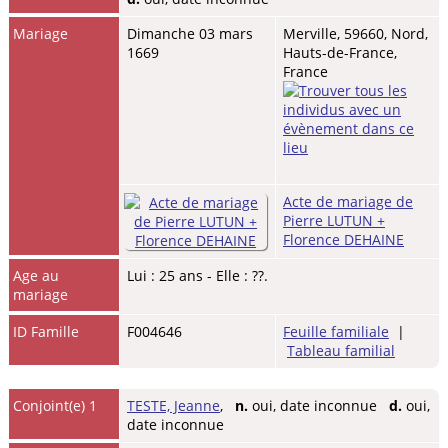
Mariage
Dimanche 03 mars
Merville, 59660, Nord,
1669
Hauts-de-France,
France
Acte de mariage de
Pierre LUTUN +
Florence DEHAINE
Age au
Lui : 25 ans - Elle : ??.
mariage
ID Famille
F004646
Feuille familiale
|
Tableau familial
Conjoint(e) 1
TESTE, Jeanne
,
n.
oui, date inconnue
d.
oui,
date inconnue