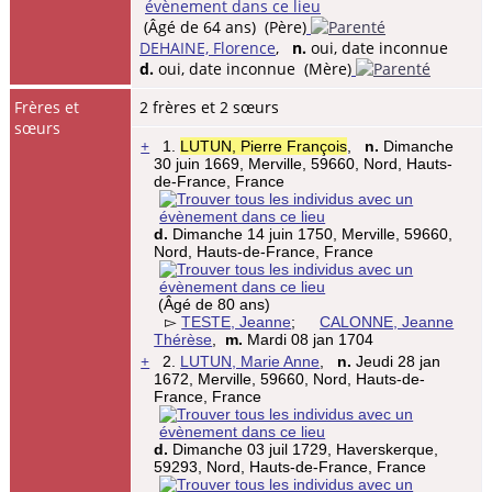
(Âgé de 64 ans) (Père)
DEHAINE, Florence
,
n.
oui, date inconnue
d.
oui, date inconnue (Mère)
Frères et
2 frères et 2 sœurs
sœurs
+
1.
LUTUN, Pierre François
,
n.
Dimanche
30 juin 1669, Merville, 59660, Nord, Hauts-
de-France, France
d.
Dimanche 14 juin 1750, Merville, 59660,
Nord, Hauts-de-France, France
(Âgé de 80 ans)
▻
TESTE, Jeanne
;
CALONNE, Jeanne
Thérèse
,
m.
Mardi 08 jan 1704
+
2.
LUTUN, Marie Anne
,
n.
Jeudi 28 jan
1672, Merville, 59660, Nord, Hauts-de-
France, France
d.
Dimanche 03 juil 1729, Haverskerque,
59293, Nord, Hauts-de-France, France