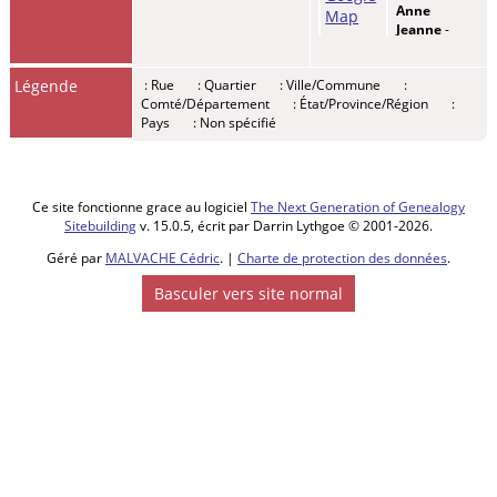
Anne
Jeanne
-
Vendredi 26
juin 1693 -
Légende
: Rue
: Quartier
: Ville/Commune
:
Merville,
Comté/Département
: État/Province/Région
:
59660,
Pays
: Non spécifié
Nord, Hauts-
de-France,
France
Enfant -
Ce site fonctionne grace au logiciel
The Next Generation of Genealogy
LUTUN,
Sitebuilding
v. 15.0.5, écrit par Darrin Lythgoe © 2001-2026.
Marie
Angélique
-
Géré par
MALVACHE Cédric
. |
Charte de protection des données
.
Vendredi 26
Basculer vers site normal
juin 1693 -
Merville,
59660,
Nord, Hauts-
de-France,
France
Enfant -
LUTUN,
Jean
Baptiste
-