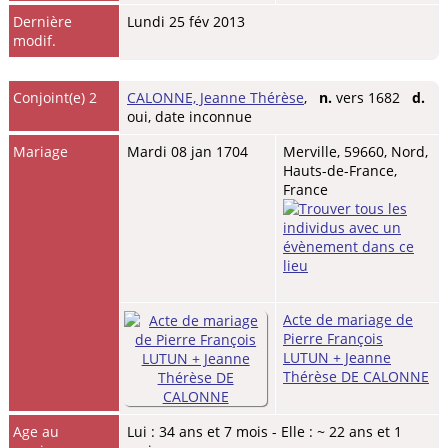
Dernière
Lundi 25 fév 2013
modif.
Conjoint(e) 2
CALONNE, Jeanne Thérèse
,
n.
vers 1682
d.
oui, date inconnue
Mariage
Mardi 08 jan 1704
Merville, 59660, Nord,
Hauts-de-France,
France
Acte de mariage de
Pierre François
LUTUN + Jeanne
Thérèse DE CALONNE
Age au
Lui : 34 ans et 7 mois - Elle : ~ 22 ans et 1