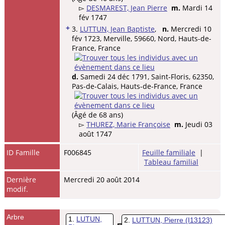
▻
DESMAREST, Jean Pierre
m.
Mardi 14
fév 1747
+
3.
LUTTUN, Jean Baptiste
,
n.
Mercredi 10
fév 1723, Merville, 59660, Nord, Hauts-de-
France, France
d.
Samedi 24 déc 1791, Saint-Floris, 62350,
Pas-de-Calais, Hauts-de-France, France
(Âgé de 68 ans)
▻
THUREZ, Marie Françoise
m.
Jeudi 03
août 1747
ID Famille
F006845
Feuille familiale
|
Tableau familial
Dernière
Mercredi 20 août 2014
modif.
Arbre
1
LUTUN,
2
LUTTUN, Pierre
(I13123)