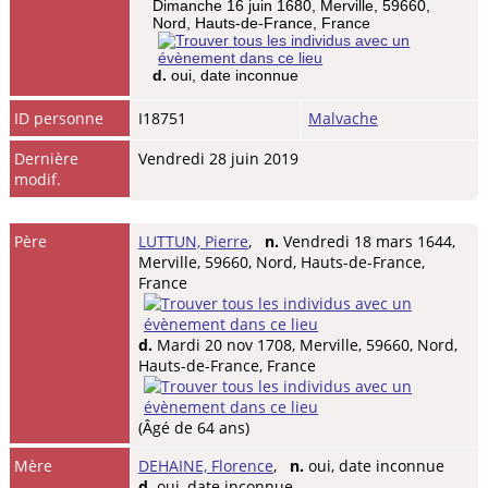
Dimanche 16 juin 1680, Merville, 59660,
Nord, Hauts-de-France, France
d.
oui, date inconnue
ID personne
I18751
Malvache
Dernière
Vendredi 28 juin 2019
modif.
Père
LUTTUN, Pierre
,
n.
Vendredi 18 mars 1644,
Merville, 59660, Nord, Hauts-de-France,
France
d.
Mardi 20 nov 1708, Merville, 59660, Nord,
Hauts-de-France, France
(Âgé de 64 ans)
Mère
DEHAINE, Florence
,
n.
oui, date inconnue
d.
oui, date inconnue