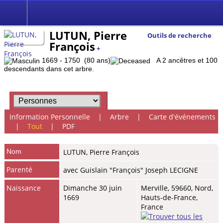
LUTUN, Pierre
Outils de recherche
François
+
1669 - 1750 (80 ans)
A 2 ancêtres et 100
descendants dans cet arbre.
Information Personnelle
|
Arbre
|
Carte d'événements
|
Tout
|
PDF
Nom
LUTUN
,
Pierre François
Parenté
avec Guislain "François" Joseph LECIGNE
Naissance
Dimanche 30 juin
Merville, 59660, Nord,
1669
Hauts-de-France,
France