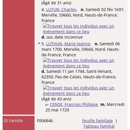
(Âgé de 31 ans)
4.
LUTUN, Charles
,
n.
Samedi 02 fév 1697,
Merville, 59660, Nord, Hauts-de-France,
France
d.
oui, date inconnue
>
5.
LUTHUN, Marie Jeanne
,
n.
Samedi 06
mars 1700, Merville, 59660, Nord, Hauts-
de-France, France
d.
Samedi 11 jan 1744, Saint-Venant,
62350, Pas-de-Calais, Hauts-de-France,
France
(Âgé de 43 ans)
▻
CENSE, François Philippe
m.
Mercredi
25 mai 1729
ID Famille
F006846
Feuille familiale
|
Tableau familial