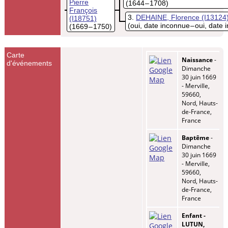
Pierre
(1644 – 1708)
François
3
DEHAINE, Florence
(I13124
(I18751)
(oui, date inconnue – oui, date
(1669 – 1750)
Carte
Naissance
-
d'événements
Dimanche
30 juin 1669
- Merville,
59660,
Nord, Hauts-
de-France,
France
Baptême
-
Dimanche
30 juin 1669
- Merville,
59660,
Nord, Hauts-
de-France,
France
Enfant -
LUTUN,