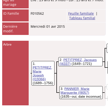
mariage
ID Famille
F010562
Feuille familiale
|
Tableau familial
Dernière
Mercredi 01 avr 2015
modif.
Arbre
2
PETITPREZ, Jacques
1
(I4337)
(1649 – 1721)
PETITPREZ,
Marie
Joseph
(I19366)
(1689 – 1756)
3
PANNIER, Marie
Marguerite
(I9057)
(1635 – oui, date inconnue)