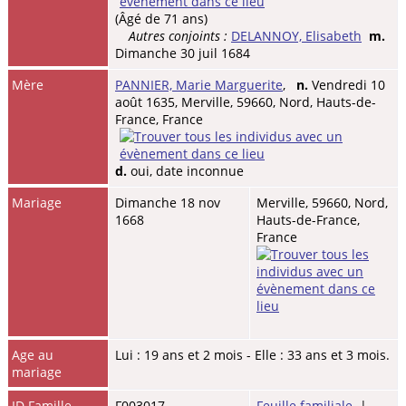
(Âgé de 71 ans)
Autres conjoints :
DELANNOY, Elisabeth
m.
Dimanche 30 juil 1684
Mère
PANNIER, Marie Marguerite
,
n.
Vendredi 10
août 1635, Merville, 59660, Nord, Hauts-de-
France, France
d.
oui, date inconnue
Mariage
Dimanche 18 nov
Merville, 59660, Nord,
1668
Hauts-de-France,
France
Age au
Lui : 19 ans et 2 mois - Elle : 33 ans et 3 mois.
mariage
ID Famille
F003017
Feuille familiale
|