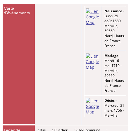
Carte
Naissance
-
d'événements
Lundi 29
août 1689 -
Merville,
59660,
Nord, Hauts-
de-France,
France
Mariage
-
Mardi 16
mai 1719 -
Merville,
59660,
Nord, Hauts-
de-France,
France
Décès
-
Mercredi 31
mars 1756 -
Merville,
59660,
Nord, Hauts-
Légende
: Rue
: Quartier
: Ville/Commune
:
de-France,