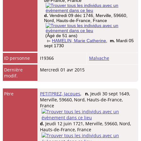
de-France, France
d.
Vendredi 09 déc 1746, Merville, 59660,
Nord, Hauts-de-France, France
(Âgé de 51 ans)
▻
HAMELIN, Marie Catherine
,
m.
Mardi 05
sept 1730
ID personne
I19366
Malvache
Dernière
Mercredi 01 avr 2015
modif.
Père
PETITPREZ, Jacques
,
n.
Jeudi 30 sept 1649,
Merville, 59660, Nord, Hauts-de-France,
France
d.
Jeudi 12 juin 1721, Merville, 59660, Nord,
Hauts-de-France, France