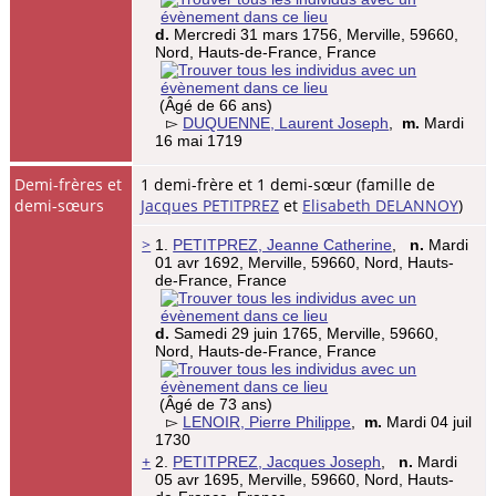
d.
Mercredi 31 mars 1756, Merville, 59660,
Nord, Hauts-de-France, France
(Âgé de 66 ans)
▻
DUQUENNE, Laurent Joseph
,
m.
Mardi
16 mai 1719
Demi-frères et
1 demi-frère et 1 demi-sœur (famille de
demi-sœurs
Jacques PETITPREZ
et
Elisabeth DELANNOY
)
>
1.
PETITPREZ, Jeanne Catherine
,
n.
Mardi
01 avr 1692, Merville, 59660, Nord, Hauts-
de-France, France
d.
Samedi 29 juin 1765, Merville, 59660,
Nord, Hauts-de-France, France
(Âgé de 73 ans)
▻
LENOIR, Pierre Philippe
,
m.
Mardi 04 juil
1730
+
2.
PETITPREZ, Jacques Joseph
,
n.
Mardi
05 avr 1695, Merville, 59660, Nord, Hauts-