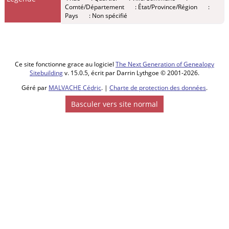
Comté/Département
: État/Province/Région
:
France
Pays
: Non spécifié
Inhumation
- Vendredi
02 avr 1756
- Merville,
59660,
Ce site fonctionne grace au logiciel
The Next Generation of Genealogy
Nord, Hauts-
Sitebuilding
v. 15.0.5, écrit par Darrin Lythgoe © 2001-2026.
de-France,
France
Géré par
MALVACHE Cédric
. |
Charte de protection des données
.
Basculer vers site normal