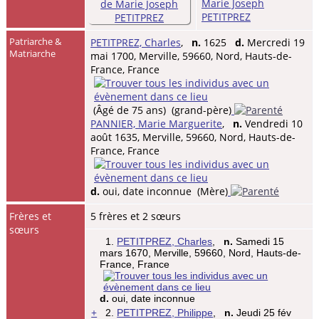
Marie Joseph
PETITPREZ
Patriarche &
PETITPREZ, Charles
,
n.
1625
d.
Mercredi 19
Matriarche
mai 1700, Merville, 59660, Nord, Hauts-de-
France, France
(Âgé de 75 ans) (grand-père)
PANNIER, Marie Marguerite
,
n.
Vendredi 10
août 1635, Merville, 59660, Nord, Hauts-de-
France, France
d.
oui, date inconnue (Mère)
Frères et
5 frères et 2 sœurs
sœurs
1.
PETITPREZ, Charles
,
n.
Samedi 15
mars 1670, Merville, 59660, Nord, Hauts-de-
France, France
d.
oui, date inconnue
+
2.
PETITPREZ, Philippe
,
n.
Jeudi 25 fév