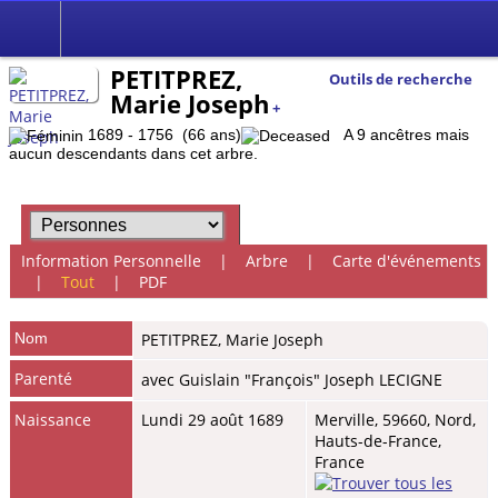
PETITPREZ,
Outils de recherche
Marie Joseph
+
1689 - 1756 (66 ans)
A 9 ancêtres mais
aucun descendants dans cet arbre.
Information Personnelle
|
Arbre
|
Carte d'événements
|
Tout
|
PDF
Nom
PETITPREZ
,
Marie Joseph
Parenté
avec Guislain "François" Joseph LECIGNE
Naissance
Lundi 29 août 1689
Merville, 59660, Nord,
Hauts-de-France,
France