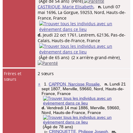
(Âgé de 54 ans) (Père)
CASTRIQUE, Marie Elisabeth
,
n.
Lundi 07
mai 1696, La Gorgue, 59253, Nord, Hauts-de-
France, France
d.
Jeudi 22 oct 1761, Lestrem, 62136, Pas-de-
Calais, Hauts-de-France, France
(Âgé de 65 ans) (2 x arrière-grand-mère)
Frères et
2 sœurs
sœurs
+
1.
CAPPON, Narcisse Rosalie
,
n.
Lundi 21
sept 1807, Merville, 59660, Nord, Hauts-de-
France, France
d.
Vendredi 14 mai 1886, Merville, 59660,
Nord, Hauts-de-France, France
(Âgé de 78 ans)
▻
CRINQUETTE, Philippe Joseph
,
m.