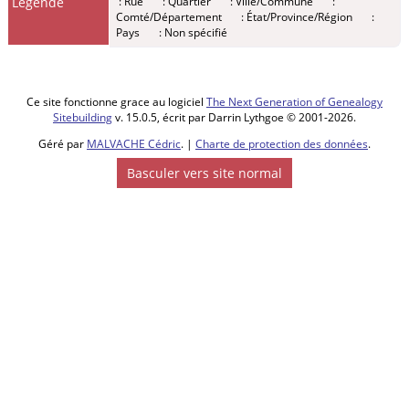
Légende
: Rue
: Quartier
: Ville/Commune
:
- Lundi 09
Comté/Département
: État/Province/Région
:
déc 1844 -
Pays
: Non spécifié
Merville,
59660,
Nord,
Hauts-de-
France,
Ce site fonctionne grace au logiciel
The Next Generation of Genealogy
France
Sitebuilding
v. 15.0.5, écrit par Darrin Lythgoe © 2001-2026.
Enfant -
Géré par
MALVACHE Cédric
. |
Charte de protection des données
.
CAPPON,
Basculer vers site normal
Pierre
François
Xavier
-
Mardi 26
déc 1848 -
Merville,
59660,
Nord,
Hauts-de-
France,
France
Enfant -
CAPPON,
Myrtille
Nathalie
-