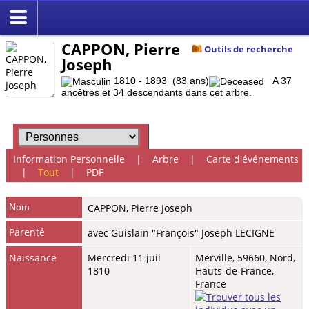
CAPPON, Pierre
Outils de recherche
Joseph
1810 - 1893 (83 ans)
A 37
ancêtres et 34 descendants dans cet arbre.
Information Personnelle
|
Arbre
|
Carte d'événements
|
Tout
|
PDF
Nom
CAPPON
,
Pierre Joseph
Parenté
avec Guislain "François" Joseph LECIGNE
Naissance
Mercredi 11 juil
Merville, 59660, Nord,
1810
Hauts-de-France,
France