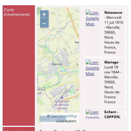
Carte
Naissance
+
d'événements
- Mercredi
–
11 juil 1810
- Merville,
59660,
Nord,
Hauts-de-
France,
France
Mariage
-
Lundi 18
nov 1844 -
Merville,
59660,
Nord,
Hauts-de-
France,
France
Enfant -
©
OpenStreetMap
CAPPON,
2 km
contributors.
Marie
Florentine