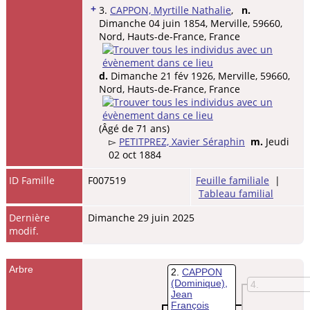
+
3.
CAPPON, Myrtille Nathalie
,
n.
Dimanche 04 juin 1854, Merville, 59660,
Nord, Hauts-de-France, France
d.
Dimanche 21 fév 1926, Merville, 59660,
Nord, Hauts-de-France, France
(Âgé de 71 ans)
▻
PETITPREZ, Xavier Séraphin
m.
Jeudi
02 oct 1884
ID Famille
F007519
Feuille familiale
|
Tableau familial
Dernière
Dimanche 29 juin 2025
modif.
Arbre
2
CAPPON
(Dominique),
4
Jean
François