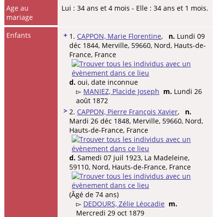
Age au
Lui : 34 ans et 4 mois - Elle : 34 ans et 1 mois.
mariage
Enfants
+
1.
CAPPON, Marie Florentine
,
n.
Lundi 09
déc 1844, Merville, 59660, Nord, Hauts-de-
France, France
d.
oui, date inconnue
▻
MANIEZ, Placide Joseph
m.
Lundi 26
août 1872
>
2.
CAPPON, Pierre François Xavier
,
n.
Mardi 26 déc 1848, Merville, 59660, Nord,
Hauts-de-France, France
d.
Samedi 07 juil 1923, La Madeleine,
59110, Nord, Hauts-de-France, France
(Âgé de 74 ans)
▻
DEDOURS, Zélie Léocadie
m.
Mercredi 29 oct 1879