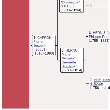
"Dominique"
5
(I31165)
(1780 – 1834)
6
HERNU, J
Philippe Fran
1
CAPPON,
(1755 – 1823)
Pierre
Joseph
(I20581)
3
HERNU,
(1810 – 1893)
Marie
"Rosalie"
Henriette
(I17975)
(1780 – 1814)
7
HUE, Henr
(I15230)
(1758 – oui, 