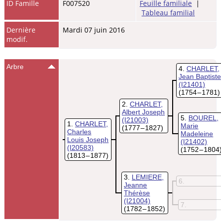
ID Famille
F007520
Feuille familiale
|
Tableau familial
Dernière
Mardi 07 juin 2016
modif.
Arbre
4
CHARLET,
Jean Baptiste
(I21401)
(1754 – 1781)
2
CHARLET,
Albert Joseph
5
BOUREL,
(I21003)
1
CHARLET,
Marie
(1777 – 1827)
Charles
Madeleine
Louis Joseph
(I21402)
(I20583)
(1752 – 1804
(1813 – 1877)
3
LEMIERE,
6
Jeanne
Thérèse
(I21004)
7
(1782 – 1852)