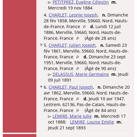
▻
PETITPREZ, Eugène Célestin
m.
Mercredi 19 nov 1884
4.
CHARLET, Leonie Joseph
,
n.
Dimanche
28 fév 1858, Merville, 59660, Nord, Hauts-
de-France, France
d.
Lundi 12 juil
1886, Merville, 59660, Nord, Hauts-de-
France, France
(Âgé de 28 ans)
>
5.
CHARLET, Julien Joseph
,
n.
Samedi 23
fév 1861, Merville, 59660, Nord, Hauts-de-
France, France
d.
Dimanche 23 sept
1951, Merville, 59660, Nord, Hauts-de-
France, France
(Âgé de 90 ans)
▻
DELASSUS, Marie Germaine
m.
Jeudi
09 juil 1891
+
6.
CHARLET, Paul Joseph
,
n.
Dimanche 20
avr 1862, Merville, 59660, Nord, Hauts-de-
France, France
d.
Jeudi 10 avr 1947,
Lestrem, 62136, Pas-de-Calais, Hauts-de-
France, France
(Âgé de 84 ans)
▻
LEMIRE, Marie Julie
m.
Mercredi 17
oct 1888;
LEMIRE, Louise Emilie
m.
Jeudi 21 sept 1893