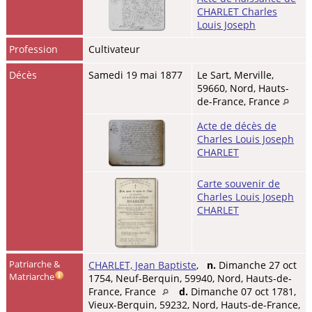
CHARLET Charles
Louis Joseph
Profession
Cultivateur
Décès
Samedi 19 mai 1877
Le Sart, Merville,
59660, Nord, Hauts-
de-France, France
Acte de décès de
Charles Louis Joseph
CHARLET
Carte souvenir de
Charles Louis Joseph
CHARLET
Patriarche &
CHARLET, Jean Baptiste
,
n.
Dimanche 27 oct
Matriarche
1754, Neuf-Berquin, 59940, Nord, Hauts-de-
France, France
d.
Dimanche 07 oct 1781,
Vieux-Berquin, 59232, Nord, Hauts-de-France,