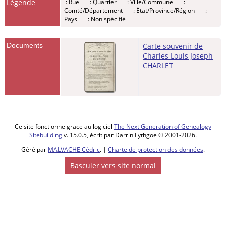
Légende
: Rue
: Quartier
: Ville/Commune
:
Hauts-de-
Comté/Département
: État/Province/Région
:
France, France
Pays
: Non spécifié
Enfant -
CHARLET, Jean
Baptiste
Documents
Carte souvenir de
Joseph
- Jeudi
Charles Louis Joseph
12 déc 1850 -
CHARLET
Merville, 59660,
Nord, Hauts-de-
France, France
Enfant -
CHARLET,
Marie Joseph
-
Ce site fonctionne grace au logiciel
The Next Generation of Genealogy
Jeudi 07 oct
Sitebuilding
v. 15.0.5, écrit par Darrin Lythgoe © 2001-2026.
1852 - Merville,
59660, Nord,
Géré par
MALVACHE Cédric
. |
Charte de protection des données
.
Hauts-de-
Basculer vers site normal
France, France
Enfant -
CHARLET,
Leonie Joseph
-
Dimanche 28
fév 1858 -
Merville, 59660,