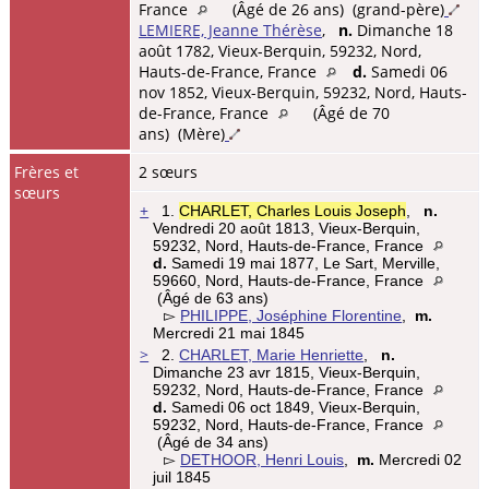
France
(Âgé de 26 ans) (grand-père)
LEMIERE, Jeanne Thérèse
,
n.
Dimanche 18
août 1782, Vieux-Berquin, 59232, Nord,
Hauts-de-France, France
d.
Samedi 06
nov 1852, Vieux-Berquin, 59232, Nord, Hauts-
de-France, France
(Âgé de 70
ans) (Mère)
Frères et
2 sœurs
sœurs
+
1.
CHARLET, Charles Louis Joseph
,
n.
Vendredi 20 août 1813, Vieux-Berquin,
59232, Nord, Hauts-de-France, France
d.
Samedi 19 mai 1877, Le Sart, Merville,
59660, Nord, Hauts-de-France, France
(Âgé de 63 ans)
▻
PHILIPPE, Joséphine Florentine
,
m.
Mercredi 21 mai 1845
>
2.
CHARLET, Marie Henriette
,
n.
Dimanche 23 avr 1815, Vieux-Berquin,
59232, Nord, Hauts-de-France, France
d.
Samedi 06 oct 1849, Vieux-Berquin,
59232, Nord, Hauts-de-France, France
(Âgé de 34 ans)
▻
DETHOOR, Henri Louis
,
m.
Mercredi 02
juil 1845