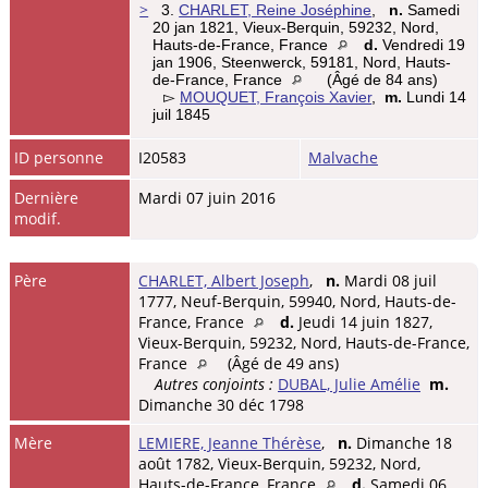
>
3.
CHARLET, Reine Joséphine
,
n.
Samedi
20 jan 1821, Vieux-Berquin, 59232, Nord,
Hauts-de-France, France
d.
Vendredi 19
jan 1906, Steenwerck, 59181, Nord, Hauts-
de-France, France
(Âgé de 84 ans)
▻
MOUQUET, François Xavier
,
m.
Lundi 14
juil 1845
ID personne
I20583
Malvache
Dernière
Mardi 07 juin 2016
modif.
Père
CHARLET, Albert Joseph
,
n.
Mardi 08 juil
1777, Neuf-Berquin, 59940, Nord, Hauts-de-
France, France
d.
Jeudi 14 juin 1827,
Vieux-Berquin, 59232, Nord, Hauts-de-France,
France
(Âgé de 49 ans)
Autres conjoints :
DUBAL, Julie Amélie
m.
Dimanche 30 déc 1798
Mère
LEMIERE, Jeanne Thérèse
,
n.
Dimanche 18
août 1782, Vieux-Berquin, 59232, Nord,
Hauts-de-France, France
d.
Samedi 06