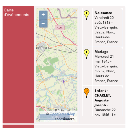
Carte
Naissance
-
+
d'événements
Vendredi 20
–
août 1813 -
Vieux-Berquin,
59232, Nord,
Hauts-de-
France, France
Mariage
-
Mercredi 21
mai 1845 -
Vieux-Berquin,
59232, Nord,
Hauts-de-
France, France
Enfant -
CHARLET,
Auguste
Joseph
-
Dimanche 22
©
OpenStreetMap
nov 1846 - Le
10 km
contributors.
Sart, Merville,
59660, Nord,