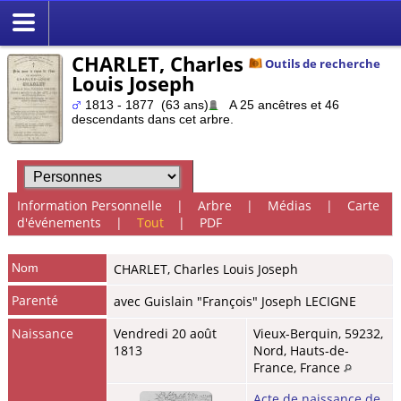
CHARLET, Charles
Outils de recherche
Louis Joseph
1813 - 1877 (63 ans)
A 25 ancêtres et 46
descendants dans cet arbre.
Information Personnelle
|
Arbre
|
Médias
|
Carte
d'événements
|
Tout
|
PDF
Nom
CHARLET
,
Charles Louis Joseph
Parenté
avec Guislain "François" Joseph LECIGNE
Naissance
Vendredi 20 août
Vieux-Berquin, 59232,
1813
Nord, Hauts-de-
France, France
Acte de naissance de