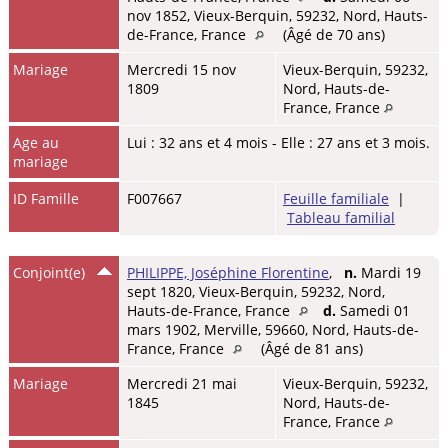
nov 1852, Vieux-Berquin, 59232, Nord, Hauts-
de-France, France
(Âgé de 70 ans)
Mariage
Mercredi 15 nov
Vieux-Berquin, 59232,
1809
Nord, Hauts-de-
France, France
Age au
Lui : 32 ans et 4 mois - Elle : 27 ans et 3 mois.
mariage
ID Famille
F007667
Feuille familiale
|
Tableau familial
Conjoint(e)
PHILIPPE, Joséphine Florentine
,
n.
Mardi 19
sept 1820, Vieux-Berquin, 59232, Nord,
Hauts-de-France, France
d.
Samedi 01
mars 1902, Merville, 59660, Nord, Hauts-de-
France, France
(Âgé de 81 ans)
Mariage
Mercredi 21 mai
Vieux-Berquin, 59232,
1845
Nord, Hauts-de-
France, France