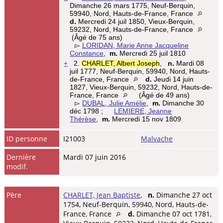
Dimanche 26 mars 1775, Neuf-Berquin,
59940, Nord, Hauts-de-France, France
d.
Mercredi 24 juil 1850, Vieux-Berquin,
59232, Nord, Hauts-de-France, France
(Âgé de 75 ans)
▻
LORIDAN, Marie Anne Jacqueline
Constance
,
m.
Mercredi 25 juil 1810
+
2.
CHARLET, Albert Joseph
,
n.
Mardi 08
juil 1777, Neuf-Berquin, 59940, Nord, Hauts-
de-France, France
d.
Jeudi 14 juin
1827, Vieux-Berquin, 59232, Nord, Hauts-de-
France, France
(Âgé de 49 ans)
▻
DUBAL, Julie Amélie
,
m.
Dimanche 30
déc 1798 ;
LEMIERE, Jeanne
Thérèse
,
m.
Mercredi 15 nov 1809
ID personne
I21003
Malvache
Dernière
Mardi 07 juin 2016
modif.
Père
CHARLET, Jean Baptiste
,
n.
Dimanche 27 oct
1754, Neuf-Berquin, 59940, Nord, Hauts-de-
France, France
d.
Dimanche 07 oct 1781,