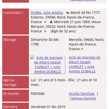
Conjoint(e) 1
DUBAL, Julie Amélie
,
n.
Mardi 04 fév 1777,
Estaires, 59940, Nord, Hauts-de-France,
France
d.
Mercredi 21 juin 1809, Vieux-
Berquin, 59232, Nord, Hauts-de-France,
France
(Âgé de 32 ans)
Mariage
Dimanche 30 déc
Merville, 59660, Nord,
1798
Hauts-de-France,
France
Acte de mariage de
Albert Joseph
CHARLET + Julie
Amélie DUBALLE
Age au
Lui : 21 ans et 5 mois - Elle : 21 ans et 10
mariage
mois.
ID Famille
F007668
Feuille familiale
|
Tableau familial
Dernière
Vendredi 01 fév 2019