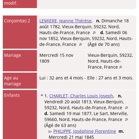
modif.
Conjoint(e) 2
LEMIERE, Jeanne Thérèse
,
n.
Dimanche 18
août 1782, Vieux-Berquin, 59232, Nord,
Hauts-de-France, France
d.
Samedi 06
nov 1852, Vieux-Berquin, 59232, Nord, Hauts-
de-France, France
(Âgé de 70 ans)
Mariage
Mercredi 15 nov
Vieux-Berquin, 59232,
1809
Nord, Hauts-de-
France, France
Age au
Lui : 32 ans et 4 mois - Elle : 27 ans et 3 mois.
mariage
Enfants
+
1.
CHARLET, Charles Louis Joseph
,
n.
Vendredi 20 août 1813, Vieux-Berquin,
59232, Nord, Hauts-de-France, France
d.
Samedi 19 mai 1877, Le Sart, Merville,
59660, Nord, Hauts-de-France, France
(Âgé de 63 ans)
▻
PHILIPPE, Joséphine Florentine
m.
Mercredi 21 mai 1845