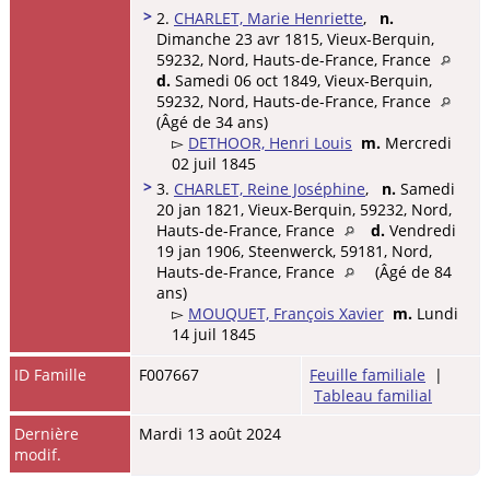
>
2.
CHARLET, Marie Henriette
,
n.
Dimanche 23 avr 1815, Vieux-Berquin,
59232, Nord, Hauts-de-France, France
d.
Samedi 06 oct 1849, Vieux-Berquin,
59232, Nord, Hauts-de-France, France
(Âgé de 34 ans)
▻
DETHOOR, Henri Louis
m.
Mercredi
02 juil 1845
>
3.
CHARLET, Reine Joséphine
,
n.
Samedi
20 jan 1821, Vieux-Berquin, 59232, Nord,
Hauts-de-France, France
d.
Vendredi
19 jan 1906, Steenwerck, 59181, Nord,
Hauts-de-France, France
(Âgé de 84
ans)
▻
MOUQUET, François Xavier
m.
Lundi
14 juil 1845
ID Famille
F007667
Feuille familiale
|
Tableau familial
Dernière
Mardi 13 août 2024
modif.