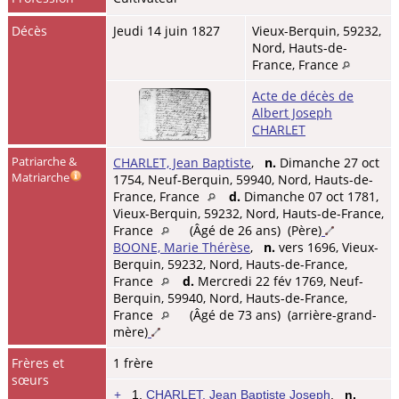
Décès
Jeudi 14 juin 1827
Vieux-Berquin, 59232,
Nord, Hauts-de-
France, France
Acte de décès de
Albert Joseph
CHARLET
Patriarche &
CHARLET, Jean Baptiste
,
n.
Dimanche 27 oct
Matriarche
1754, Neuf-Berquin, 59940, Nord, Hauts-de-
France, France
d.
Dimanche 07 oct 1781,
Vieux-Berquin, 59232, Nord, Hauts-de-France,
France
(Âgé de 26 ans) (Père)
BOONE, Marie Thérèse
,
n.
vers 1696, Vieux-
Berquin, 59232, Nord, Hauts-de-France,
France
d.
Mercredi 22 fév 1769, Neuf-
Berquin, 59940, Nord, Hauts-de-France,
France
(Âgé de 73 ans) (arrière-grand-
mère)
Frères et
1 frère
sœurs
+
1.
CHARLET, Jean Baptiste Joseph
,
n.