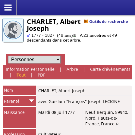
CHARLET, Albert
Outils de recherche
Joseph
1777 - 1827 (49 ans)
A 23 ancêtres et 49
descendants dans cet arbre.
Information Personnelle
|
Arbre
|
Carte d'événements
|
Tout
|
PDF
Nom
CHARLET
,
Albert Joseph
Parenté
avec Guislain "François" Joseph LECIGNE
Naissance
Mardi 08 juil 1777
Neuf-Berquin, 59940,
Nord, Hauts-de-
France, France
Profession
Cultivateur