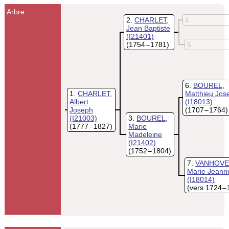
Arbre
2
CHARLET,
4
Jean Baptiste
(I21401)
(1754 – 1781)
5
6
BOUREL,
1
CHARLET,
Matthieu Jos
Albert
(I18013)
Joseph
(1707 – 1764)
(I21003)
3
BOUREL,
(1777 – 1827)
Marie
Madeleine
(I21402)
(1752 – 1804)
7
VANHOVE
Marie Jeann
(I18014)
(vers 1724 –