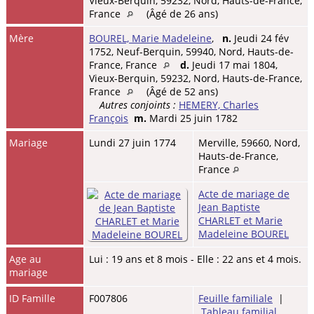
Vieux-Berquin, 59232, Nord, Hauts-de-France,
France
(Âgé de 26 ans)
Mère
BOUREL, Marie Madeleine
,
n.
Jeudi 24 fév
1752, Neuf-Berquin, 59940, Nord, Hauts-de-
France, France
d.
Jeudi 17 mai 1804,
Vieux-Berquin, 59232, Nord, Hauts-de-France,
France
(Âgé de 52 ans)
Autres conjoints :
HEMERY, Charles
François
m.
Mardi 25 juin 1782
Mariage
Lundi 27 juin 1774
Merville, 59660, Nord,
Hauts-de-France,
France
Acte de mariage de
Jean Baptiste
CHARLET et Marie
Madeleine BOUREL
Age au
Lui : 19 ans et 8 mois - Elle : 22 ans et 4 mois.
mariage
ID Famille
F007806
Feuille familiale
|
Tableau familial