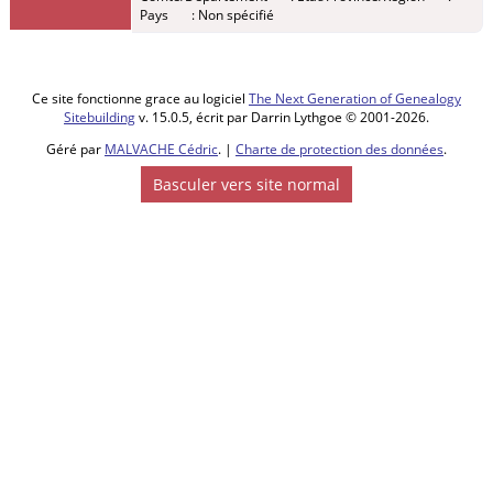
Pays
: Non spécifié
Vieux-
Berquin,
59232,
Nord,
Hauts-de-
Ce site fonctionne grace au logiciel
The Next Generation of Genealogy
France,
Sitebuilding
v. 15.0.5, écrit par Darrin Lythgoe © 2001-2026.
France
Géré par
MALVACHE Cédric
. |
Charte de protection des données
.
Enfant -
Basculer vers site normal
CHARLET,
Charles
Louis
Joseph
-
Vendredi
20 août
1813 -
Vieux-
Berquin,
59232,
Nord,
Hauts-de-
France,
France
Enfant -
CHARLET,