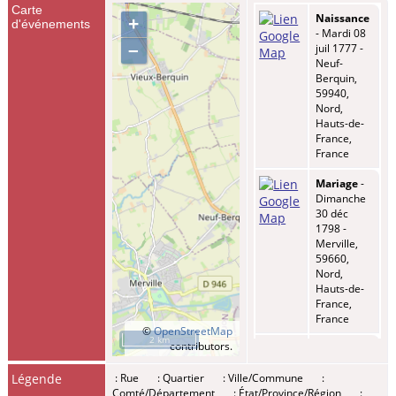
Carte
Naissance
+
d'événements
- Mardi 08
–
juil 1777 -
Neuf-
Berquin,
59940,
Nord,
Hauts-de-
France,
France
Mariage
-
Dimanche
30 déc
1798 -
Merville,
59660,
Nord,
Hauts-de-
France,
France
©
OpenStreetMap
2 km
contributors.
Mariage
-
Mercredi
Légende
: Rue
: Quartier
: Ville/Commune
:
15 nov
Comté/Département
: État/Province/Région
:
1809 -