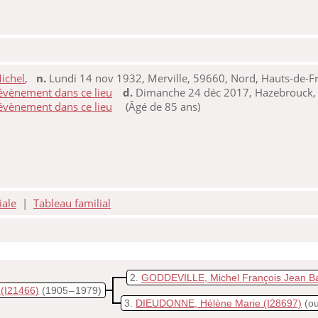
ichel
,
n.
Lundi 14 nov 1932, Merville, 59660, Nord, Hauts-de-F
d.
Dimanche 24 déc 2017, Hazebrouck, 
(Âgé de 85 ans)
iale
|
Tableau familial
2
GODDEVILLE, Michel François Jean Ba
(I21466)
(1905 – 1979)
3
DIEUDONNE, Hélène Marie
(I28697)
(ou