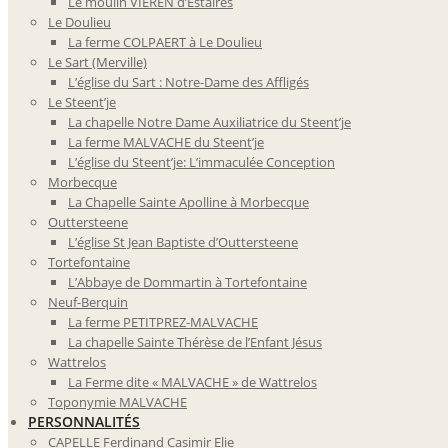
Le moulin VIEREN d’Estaires
Le Doulieu
La ferme COLPAERT à Le Doulieu
Le Sart (Merville)
L’église du Sart : Notre-Dame des Affligés
Le Steent’je
La chapelle Notre Dame Auxiliatrice du Steent’je
La ferme MALVACHE du Steent’je
L’église du Steent’je: L’immaculée Conception
Morbecque
La Chapelle Sainte Apolline à Morbecque
Outtersteene
L’église St Jean Baptiste d’Outtersteene
Tortefontaine
L’Abbaye de Dommartin à Tortefontaine
Neuf-Berquin
La ferme PETITPREZ-MALVACHE
La chapelle Sainte Thérèse de l’Enfant Jésus
Wattrelos
La Ferme dite « MALVACHE » de Wattrelos
Toponymie MALVACHE
PERSONNALITÉS
CAPELLE Ferdinand Casimir Elie