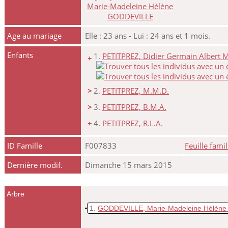
Age au mariage
Elle : 23 ans - Lui : 24 ans et 1 mois.
Enfants
1.
PETITPREZ, Didier Germain Albert M
+
>
2.
PETITPREZ, M.M.D.
>
3.
PETITPREZ, B.M.A.
+
4.
PETITPREZ, R.L.A.
ID Famille
F007833
Feuille famil
Dernière modif.
Dimanche 15 mars 2015
Arbre
1
GODDEVILLE, Marie-Madeleine Hélène