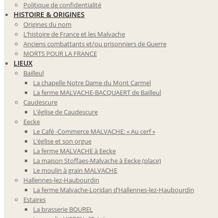
Politique de confidentialité
HISTOIRE & ORIGINES
Origines du nom
L’histoire de France et les Malvache
Anciens combattants et/ou prisonniers de Guerre
MORTS POUR LA FRANCE
LIEUX
Bailleul
La chapelle Notre Dame du Mont Carmel
La ferme MALVACHE-BACQUAERT de Bailleul
Caudescure
L’église de Caudescure
Eecke
Le Café -Commerce MALVACHE: « Au cerf »
L’église et son orgue
La ferme MALVACHE à Eecke
La maison Stoffaes-Malvache à Eecke (place)
Le moulin à grain MALVACHE
Hallennes-lez-Haubourdin
La ferme Malvache-Loridan d’Hallennes-lez-Haubourdin
Estaires
La brasserie BOUREL