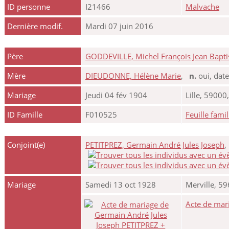
ID personne
I21466
Malvache
Dernière modif.
Mardi 07 juin 2016
Père
GODDEVILLE, Michel François Jean Bapti
Mère
DIEUDONNE, Hélène Marie
,
n.
oui, dat
Mariage
Jeudi 04 fév 1904
Lille, 59000
ID Famille
F010525
Feuille famil
Conjoint(e)
PETITPREZ, Germain André Jules Joseph
Mariage
Samedi 13 oct 1928
Merville, 5
Acte de mar