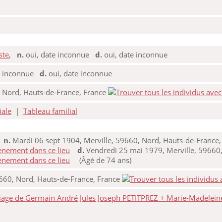
ste
,
n.
oui, date inconnue
d.
oui, date inconnue
e inconnue
d.
oui, date inconnue
, Nord, Hauts-de-France, France
iale
|
Tableau familial
,
n.
Mardi 06 sept 1904, Merville, 59660, Nord, Hauts-de-France,
d.
Vendredi 25 mai 1979, Merville, 59660,
(Âgé de 74 ans)
9660, Nord, Hauts-de-France, France
iage de Germain André Jules Joseph PETITPREZ + Marie-Madele