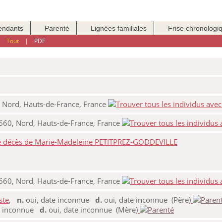
endants
Parenté
Lignées familiales
Frise chronologi
|
Tout
|
PDF
, Nord, Hauts-de-France, France
9660, Nord, Hauts-de-France, France
de décès de Marie-Madeleine PETITPREZ-GODDEVILLE
9660, Nord, Hauts-de-France, France
ste
,
n.
oui, date inconnue
d.
oui, date inconnue (Père)
e inconnue
d.
oui, date inconnue (Mère)