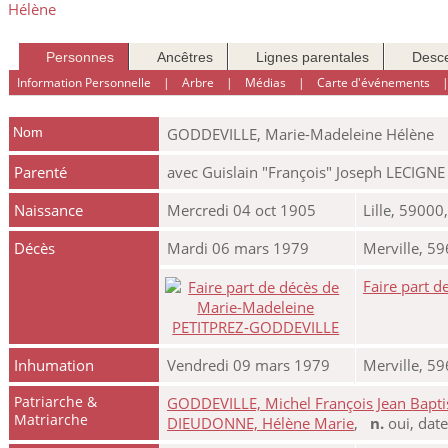
Personnes
Ancêtres
Lignes parentales
Desc
Information Personnelle
|
Arbre
|
Médias
|
Carte d'événements
Nom
GODDEVILLE
,
Marie-Madeleine Hélène
Parenté
avec Guislain "François" Joseph LECIGNE
Naissance
Mercredi 04 oct 1905
Lille, 59000
Décès
Mardi 06 mars 1979
Merville, 5
Faire part 
Inhumation
Vendredi 09 mars 1979
Merville, 5
Patriarche &
GODDEVILLE, Michel François Jean Bapti
Matriarche
DIEUDONNE, Hélène Marie
,
n.
oui, dat