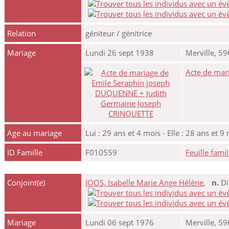
Relation
géniteur / génitrice
Mariage
Lundi 26 sept 1938
Merville, 5
Acte de mar
Age au mariage
Lui : 29 ans et 4 mois - Elle : 28 ans et 9
ID Famille
F010559
Feuille famil
Conjoint(e)
IOOS, Isabelle Marie Ange Hélène
,
n.
Di
Mariage
Lundi 06 sept 1976
Merville, 5