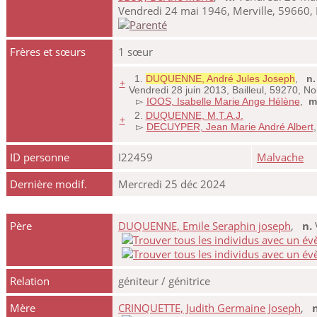
Vendredi 24 mai 1946, Merville, 59660,
Frères et sœurs
1 sœur
1.
DUQUENNE, André Jules Joseph
,
n.
+
Vendredi 28 juin 2013, Bailleul, 59270, 
▻
IOOS, Isabelle Marie Ange Hélène
,
m
2.
DUQUENNE, M.T.A.J.
+
▻
DECUYPER, Jean Marie André Albert
ID personne
I22459
Malvache
Dernière modif.
Mercredi 25 déc 2024
Père
DUQUENNE, Emile Seraphin joseph
,
n.
Relation
géniteur / génitrice
Mère
CRINQUETTE, Judith Germaine Joseph
,
n