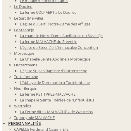
Le moulin VIEREN d’Estaires
Le Doulieu
La ferme COLPAERT à Le Doulieu
Le Sart (Merville)
L’église du Sart : Notre-Dame des Affligés
Le Steent’je
La chapelle Notre Dame Auxiliatrice du Steent’je
La ferme MALVACHE du Steent’je
L’église du Steent’je: L’immaculée Conception
Morbecque
La Chapelle Sainte Apolline à Morbecque
Outtersteene
L’église St Jean Baptiste d’Outtersteene
Tortefontaine
L’Abbaye de Dommartin à Tortefontaine
Neuf-Berquin
La ferme PETITPREZ-MALVACHE
La chapelle Sainte Thérèse de l’Enfant Jésus
Wattrelos
La Ferme dite « MALVACHE » de Wattrelos
Toponymie MALVACHE
PERSONNALITÉS
CAPELLE Ferdinand Casimir Elie