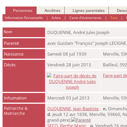
Personnes
Ancêtres
Lignes parentales
Desc
Information Personnelle
|
Arbre
|
Carte d'événements
|
Tout
|
Nom
DUQUENNE
,
André Jules Joseph
Parenté
avec Guislain "François" Joseph LECIGNE
Naissance
Samedi 08 juil 1939
Merville, 5
Décès
Vendredi 28 juin 2013
Bailleul, 5
Faire-part 
Inhumation
Mercredi 03 juil 2013
Merville, 5
Patriarche &
DUQUENNE, Jean Baptiste
,
n.
Dimanche 
Matriarche
d.
Jeudi 12 avr 1838, Merville, 59660, N
grand-père)
SECQ, Berthe Marie
,
n.
Vendredi 26 mai