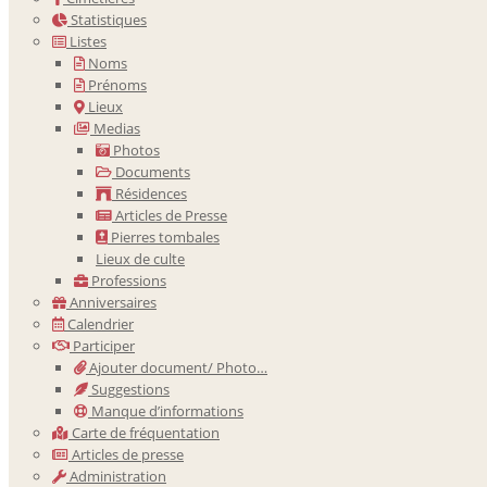
Statistiques
Listes
Noms
Prénoms
Lieux
Medias
Photos
Documents
Résidences
Articles de Presse
Pierres tombales
Lieux de culte
Professions
Anniversaires
Calendrier
Participer
Ajouter document/ Photo…
Suggestions
Manque d’informations
Carte de fréquentation
Articles de presse
Administration