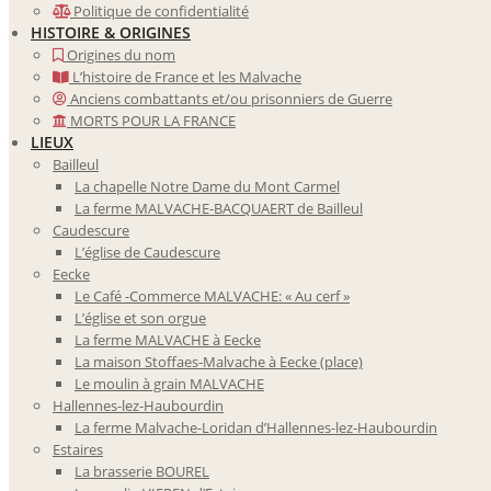
Politique de confidentialité
HISTOIRE & ORIGINES
Origines du nom
L’histoire de France et les Malvache
Anciens combattants et/ou prisonniers de Guerre
MORTS POUR LA FRANCE
LIEUX
Bailleul
La chapelle Notre Dame du Mont Carmel
La ferme MALVACHE-BACQUAERT de Bailleul
Caudescure
L’église de Caudescure
Eecke
Le Café -Commerce MALVACHE: « Au cerf »
L’église et son orgue
La ferme MALVACHE à Eecke
La maison Stoffaes-Malvache à Eecke (place)
Le moulin à grain MALVACHE
Hallennes-lez-Haubourdin
La ferme Malvache-Loridan d’Hallennes-lez-Haubourdin
Estaires
La brasserie BOUREL