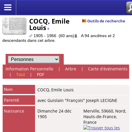
COCQ, Emile
Outils de recherche
Louis
+
1905 - 1966 (60 ans)
A 94 ancêtres et 2
descendants dans cet arbre.
Information Personnelle
|
Arbre
|
Carte d'événements
|
Tout
|
PDF
Nom
COCQ
,
Emile Louis
Parenté
avec Guislain "François" Joseph LECIGNE
Naissance
Dimanche 24 déc
Merville, 59660, Nord,
1905
Hauts-de-France,
France