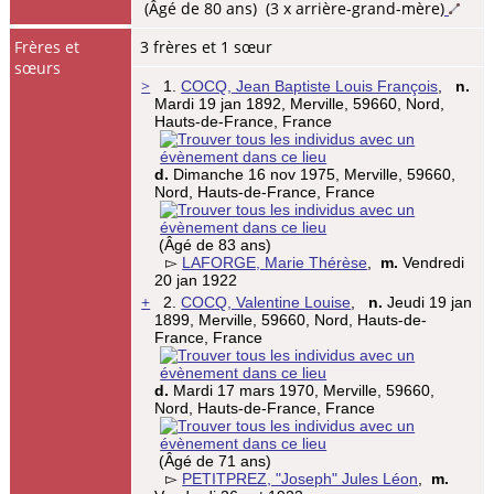
(Âgé de 80 ans) (3 x arrière-grand-mère)
Frères et
3 frères et 1 sœur
sœurs
>
1.
COCQ, Jean Baptiste Louis François
,
n.
Mardi 19 jan 1892, Merville, 59660, Nord,
Hauts-de-France, France
d.
Dimanche 16 nov 1975, Merville, 59660,
Nord, Hauts-de-France, France
(Âgé de 83 ans)
▻
LAFORGE, Marie Thérèse
,
m.
Vendredi
20 jan 1922
+
2.
COCQ, Valentine Louise
,
n.
Jeudi 19 jan
1899, Merville, 59660, Nord, Hauts-de-
France, France
d.
Mardi 17 mars 1970, Merville, 59660,
Nord, Hauts-de-France, France
(Âgé de 71 ans)
▻
PETITPREZ, "Joseph" Jules Léon
,
m.