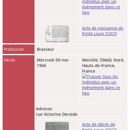
Acte de naissance de
Emile Louis COCQ
Profession
Brasseur
Décès
Mercredi 09 nov
Merville, 59660, Nord,
1966
Hauts-de-France,
France
Adresse:
rue Victorine Deroide
Acte de décès de
Emile Louis COCQ