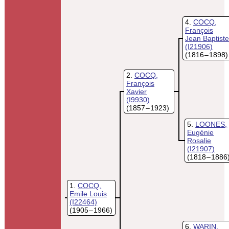
4
COCQ,
François
Jean Baptiste
(I21906)
(1816 – 1898)
2
COCQ,
François
Xavier
(I9930)
(1857 – 1923)
5
LOONES,
Eugénie
Rosalie
(I21907)
(1818 – 1886
1
COCQ,
Emile Louis
(I22464)
(1905 – 1966)
6
WARIN,