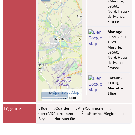
- Merville,
59660,
Nord, Hauts-
de-France,
France
Mariage
-
Lundi 29 juil
1929 -
Merville,
59660,
Nord, Hauts-
de-France,
France
Enfant -
COCQ,
Mariette
©
OpenStreetMap
Elise
2 km
contributors.
Valentine
-
Adresse:
Légende
: Rue
: Quartier
: Ville/Commune
:
route de
Comté/Département
: État/Province/Région
:
Vieux-
Pays
: Non spécifié
Berquin -
Mercredi 04
jan 1933 -
Merville,