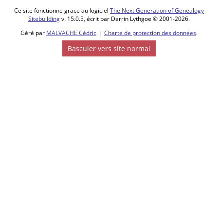
59660,
Ce site fonctionne grace au logiciel
The Next Generation of Genealogy
Nord, Hauts-
Sitebuilding
v. 15.0.5, écrit par Darrin Lythgoe © 2001-2026.
de-France,
France
Géré par
MALVACHE Cédric
. |
Charte de protection des données
.
Basculer vers site normal
Décès
-
Adresse:
rue Victorine
Deroide -
Mercredi 09
nov 1966 -
Merville,
59660,
Nord, Hauts-
de-France,
France
Inhumation
- - Merville,
59660,
Nord, Hauts-
de-France,
France