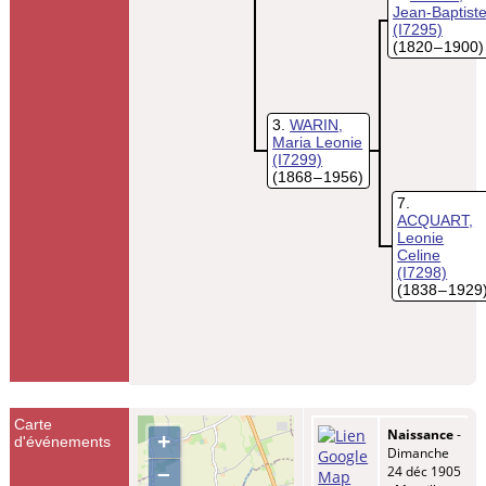
Jean-Baptist
(I7295)
(1820 – 1900)
3
WARIN,
Maria Leonie
(I7299)
(1868 – 1956)
7
ACQUART,
Leonie
Celine
(I7298)
(1838 – 1929
Carte
Naissance
-
+
d'événements
Dimanche
–
24 déc 1905