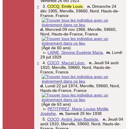
Vendredi 26 oct 1923
+
3.
COCQ, Emile Louis
,
n.
Dimanche 24
déc 1905, Merville, 59660, Nord, Hauts-de-
France, France
d.
Mercredi 09 nov 1966, Merville, 59660,
Nord, Hauts-de-France, France
(Âgé de 60 ans)
▻
LAINE, Simone Eugénie Maria
,
m.
Lundi
29 juil 1929
+
4.
COCQ, Marcel Léon
,
n.
Jeudi 04 août
1910, Merville, 59660, Nord, Hauts-de-
France, France
d.
Lundi 22 juil 1974, Merville, 59660, Nord,
Hauts-de-France, France
(Âgé de 63 ans)
▻
PETITPREZ, Marie Louise Mirtille
Joséphe
,
m.
Samedi 26 fév 1938
5.
COCQ, André Jean Baptiste
,
n.
Jeudi 04
août 1910, Merville, 59660, Nord, Hauts-de-
France, France