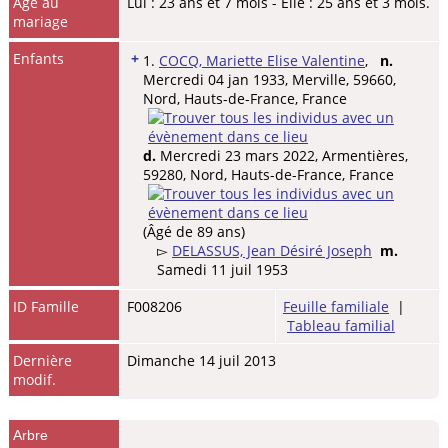
Age au
Lui : 23 ans et 7 mois - Elle : 25 ans et 3 mois.
mariage
Enfants
+
1.
COCQ, Mariette Elise Valentine
,
n.
Mercredi 04 jan 1933, Merville, 59660,
Nord, Hauts-de-France, France
d.
Mercredi 23 mars 2022, Armentières,
59280, Nord, Hauts-de-France, France
(Âgé de 89 ans)
▻
DELASSUS, Jean Désiré Joseph
m.
Samedi 11 juil 1953
ID Famille
F008206
Feuille familiale
|
Tableau familial
Dernière
Dimanche 14 juil 2013
modif.
Arbre