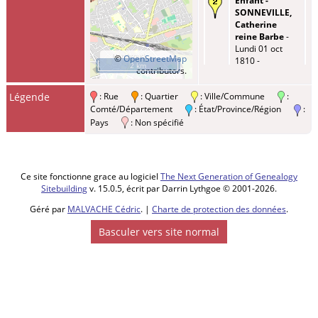
Enfant -
SONNEVILLE,
Catherine
reine Barbe
-
Lundi 01 oct
©
OpenStreetMap
1810 -
2 km
contributors.
Hazebrouck,
59190, Nord,
Légende
: Rue
: Quartier
: Ville/Commune
:
Hauts-de-
France, France
Comté/Département
: État/Province/Région
:
Pays
: Non spécifié
Décès
-
Vendredi 10 juin
1853 - Saint-
Sylvestre-
Ce site fonctionne grace au logiciel
The Next Generation of Genealogy
Cappel, 59114,
Sitebuilding
v. 15.0.5, écrit par Darrin Lythgoe © 2001-2026.
Nord, Hauts-de-
France, France
Géré par
MALVACHE Cédric
. |
Charte de protection des données
.
Basculer vers site normal