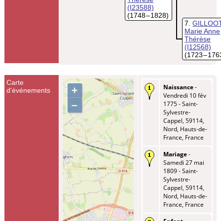
(I23588)
(1748 – 1828)
7
GILLOO
Marie Anne
Thérèse
(I12568)
(1723 – 176
Carte
Naissance
-
+
d'événements
Vendredi 10 fév
–
1775 - Saint-
Sylvestre-
Cappel, 59114,
Nord, Hauts-de-
France, France
Mariage
-
Samedi 27 mai
1809 - Saint-
Sylvestre-
Cappel, 59114,
Nord, Hauts-de-
France, France