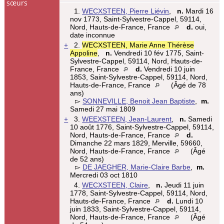
sœurs
1.
WECXSTEEN, Pierre Liévin
,
n.
Mardi 16
nov 1773, Saint-Sylvestre-Cappel, 59114,
Nord, Hauts-de-France, France
d.
oui,
date inconnue
+
2.
WECXSTEEN, Marie Anne Thérèse
Appoline
,
n.
Vendredi 10 fév 1775, Saint-
Sylvestre-Cappel, 59114, Nord, Hauts-de-
France, France
d.
Vendredi 10 juin
1853, Saint-Sylvestre-Cappel, 59114, Nord,
Hauts-de-France, France
(Âgé de 78
ans)
▻
SONNEVILLE, Benoit Jean Baptiste
,
m.
Samedi 27 mai 1809
+
3.
WEEXSTEEN, Jean-Laurent
,
n.
Samedi
10 août 1776, Saint-Sylvestre-Cappel, 59114,
Nord, Hauts-de-France, France
d.
Dimanche 22 mars 1829, Merville, 59660,
Nord, Hauts-de-France, France
(Âgé
de 52 ans)
▻
DE JAEGHER, Marie-Claire Barbe
,
m.
Mercredi 03 oct 1810
4.
WECXSTEEN, Claire
,
n.
Jeudi 11 juin
1778, Saint-Sylvestre-Cappel, 59114, Nord,
Hauts-de-France, France
d.
Lundi 10
juin 1833, Saint-Sylvestre-Cappel, 59114,
Nord, Hauts-de-France, France
(Âgé