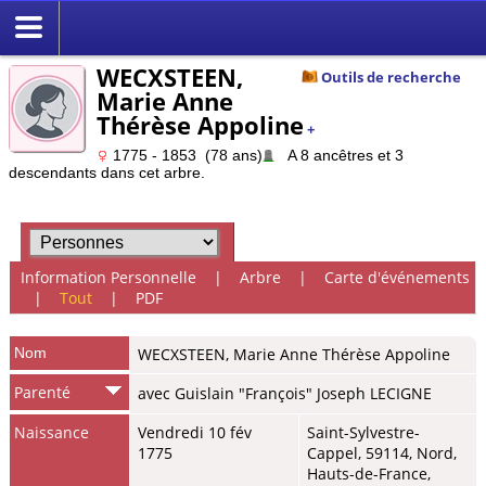
WECXSTEEN,
Outils de recherche
Marie Anne
Thérèse Appoline
+
1775 - 1853 (78 ans)
A 8 ancêtres et 3
descendants dans cet arbre.
Information Personnelle
|
Arbre
|
Carte d'événements
|
Tout
|
PDF
Nom
WECXSTEEN
,
Marie Anne Thérèse Appoline
Parenté
avec Guislain "François" Joseph LECIGNE
Naissance
Vendredi 10 fév
Saint-Sylvestre-
1775
Cappel, 59114, Nord,
Hauts-de-France,