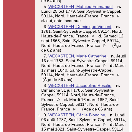
de 54 ans)
5.
WECXSTEEN, Mathieu Emmanuel
,
n.
Lundi 25 oct 1779, Saint-Sylvestre-Cappel,
59114, Nord, Hauts-de-France, France
d.
oui, date inconnue
6.
WECXSTEEN, Dominique Vincent
,
n.
1781, Saint-Sylvestre-Cappel, 59114, Nord,
Hauts-de-France, France
d.
Samedi 12
sept 1863, Saint-Sylvestre-Cappel, 59114,
Nord, Hauts-de-France, France
(Âgé
de 82 ans)
7.
WECXSTEEN, Marie Catherine
,
n.
Jeudi
16 oct 1783, Saint-Sylvestre-Cappel, 59114,
Nord, Hauts-de-France, France
d.
Mardi
17 mars 1840, Saint-Sylvestre-Cappel,
59114, Nord, Hauts-de-France, France
(Âgé de 56 ans)
8.
WECXSTEEN, Jacqueline Rosalie
,
n.
Dimanche 31 juil 1785, Saint-Sylvestre-
Cappel, 59114, Nord, Hauts-de-France,
France
d.
Mardi 16 mars 1852, Saint-
Sylvestre-Cappel, 59114, Nord, Hauts-de-
France, France
(Âgé de 66 ans)
+
9.
WECXSTEEN, Cécile Blondine
,
n.
Lundi
06 août 1787, Saint-Sylvestre-Cappel, 59114,
Nord, Hauts-de-France, France
d.
Mardi
15 mai 1821, Saint-Sylvestre-Cappel, 59114,