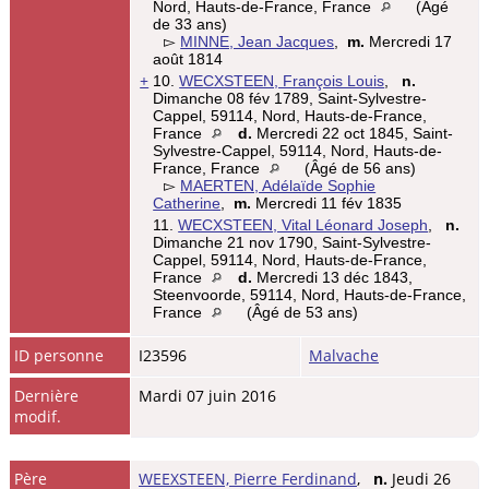
Nord, Hauts-de-France, France
(Âgé
de 33 ans)
▻
MINNE, Jean Jacques
,
m.
Mercredi 17
août 1814
+
10.
WECXSTEEN, François Louis
,
n.
Dimanche 08 fév 1789, Saint-Sylvestre-
Cappel, 59114, Nord, Hauts-de-France,
France
d.
Mercredi 22 oct 1845, Saint-
Sylvestre-Cappel, 59114, Nord, Hauts-de-
France, France
(Âgé de 56 ans)
▻
MAERTEN, Adélaïde Sophie
Catherine
,
m.
Mercredi 11 fév 1835
11.
WECXSTEEN, Vital Léonard Joseph
,
n.
Dimanche 21 nov 1790, Saint-Sylvestre-
Cappel, 59114, Nord, Hauts-de-France,
France
d.
Mercredi 13 déc 1843,
Steenvoorde, 59114, Nord, Hauts-de-France,
France
(Âgé de 53 ans)
ID personne
I23596
Malvache
Dernière
Mardi 07 juin 2016
modif.
Père
WEEXSTEEN, Pierre Ferdinand
,
n.
Jeudi 26