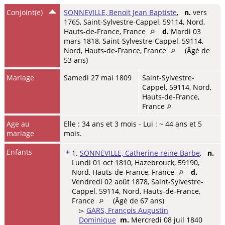
Conjoint(e)
SONNEVILLE, Benoit Jean Baptiste
,
n.
vers
1765, Saint-Sylvestre-Cappel, 59114, Nord,
Hauts-de-France, France
d.
Mardi 03
mars 1818, Saint-Sylvestre-Cappel, 59114,
Nord, Hauts-de-France, France
(Âgé de
53 ans)
Mariage
Samedi 27 mai 1809
Saint-Sylvestre-
Cappel, 59114, Nord,
Hauts-de-France,
France
Age au
Elle : 34 ans et 3 mois - Lui : ~ 44 ans et 5
mariage
mois.
Enfants
+
1.
SONNEVILLE, Catherine reine Barbe
,
n.
Lundi 01 oct 1810, Hazebrouck, 59190,
Nord, Hauts-de-France, France
d.
Vendredi 02 août 1878, Saint-Sylvestre-
Cappel, 59114, Nord, Hauts-de-France,
France
(Âgé de 67 ans)
▻
GARS, François Augustin
Dominique
m.
Mercredi 08 juil 1840