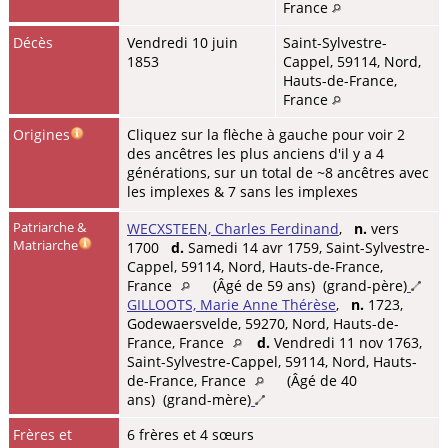
France
Décès
Vendredi 10 juin
Saint-Sylvestre-
1853
Cappel, 59114, Nord,
Hauts-de-France,
France
Origines
Cliquez sur la flèche à gauche pour voir 2
des ancêtres les plus anciens d'il y a 4
générations, sur un total de ~8 ancêtres avec
les implexes & 7 sans les implexes
Patriarche &
WECXSTEEN, Charles Ferdinand
,
n.
vers
Matriarche
1700
d.
Samedi 14 avr 1759, Saint-Sylvestre-
Cappel, 59114, Nord, Hauts-de-France,
France
(Âgé de 59 ans) (grand-père)
GILLOOTS, Marie Anne Thérèse
,
n.
1723,
Godewaersvelde, 59270, Nord, Hauts-de-
France, France
d.
Vendredi 11 nov 1763,
Saint-Sylvestre-Cappel, 59114, Nord, Hauts-
de-France, France
(Âgé de 40
ans) (grand-mère)
Frères et
6 frères et 4 sœurs