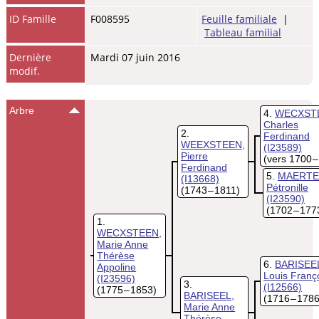
ID Famille
F008595
Feuille familiale
|
Tableau familial
Dernière
Mardi 07 juin 2016
modif.
Arbre
4
WECXST
Charles
2
Ferdinand
WEEXSTEEN,
(I23589)
Pierre
(vers 1700 –
Ferdinand
5
MAERTE
(I13668)
Pétronille
(1743 – 1811)
(I23590)
(1702 – 177
1
WECXSTEEN,
Marie Anne
Thérèse
6
BARISEE
Appoline
Louis Franç
(I23596)
3
(I12566)
(1775 – 1853)
BARISEEL,
(1716 – 1786
Marie Anne
Thérèse