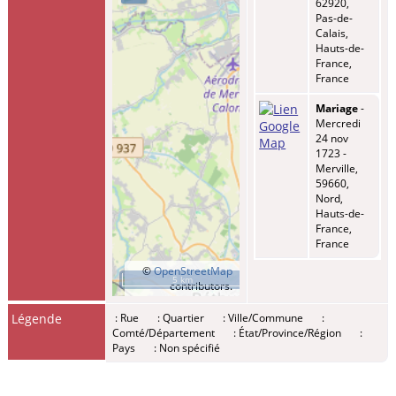
62920,
Pas-de-
Calais,
Hauts-de-
France,
France
Mariage
-
Mercredi
24 nov
1723 -
Merville,
59660,
Nord,
Hauts-de-
France,
France
©
OpenStreetMap
5 km
contributors.
Légende
: Rue
: Quartier
: Ville/Commune
:
Comté/Département
: État/Province/Région
:
Pays
: Non spécifié