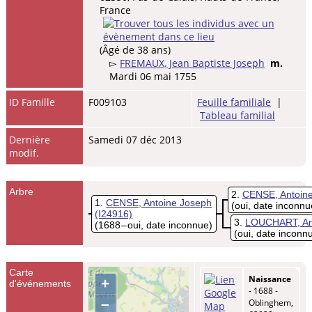
France
(Âgé de 38 ans)
▻
FREMAUX, Jean Baptiste Joseph
m.
Mardi 06 mai 1755
ID Famille
F009103
Feuille familiale
|
Tableau familial
Dernière
Samedi 07 déc 2013
modif.
Arbre
2
CENSE, Antoin
1
CENSE, Antoine Joseph
(oui, date inconnu
(I24916)
3
LOUCHART, Ant
(1688 – oui, date inconnue)
(oui, date inconnu
Carte
Naissance
+
d'événements
- 1688 -
–
Oblinghem,