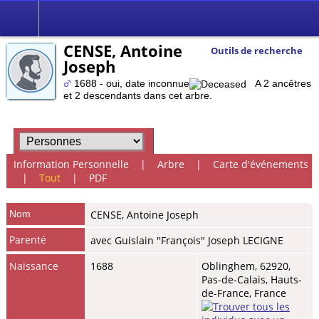
CENSE, Antoine
Outils de recherche
Joseph
1688 - oui, date inconnue
A 2 ancêtres
et 2 descendants dans cet arbre.
Information Personnelle
|
Arbre
|
Carte d'événements
|
Tout
|
PDF
Nom
CENSE
,
Antoine Joseph
Parenté
avec Guislain "François" Joseph LECIGNE
Naissance
1688
Oblinghem, 62920,
Pas-de-Calais, Hauts-
de-France, France