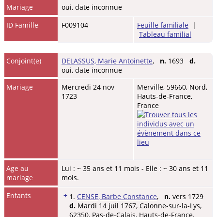
Mariage
oui, date inconnue
ID Famille
F009104
Feuille familiale
|
Tableau familial
Conjoint(e)
DELASSUS, Marie Antoinette
,
n.
1693
d.
oui, date inconnue
Mariage
Mercredi 24 nov
Merville, 59660, Nord,
1723
Hauts-de-France,
France
Age au
Lui : ~ 35 ans et 11 mois - Elle : ~ 30 ans et 11
mariage
mois.
Enfants
+
1.
CENSE, Barbe Constance
,
n.
vers 1729
d.
Mardi 14 juil 1767, Calonne-sur-la-Lys,
62350, Pas-de-Calais, Hauts-de-France,