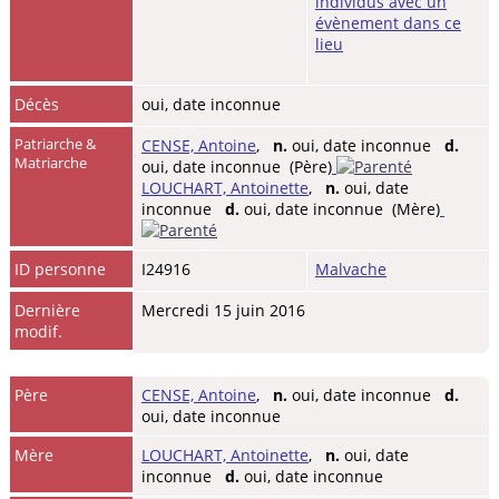
Décès
oui, date inconnue
Patriarche &
CENSE, Antoine
,
n.
oui, date inconnue
d.
Matriarche
oui, date inconnue (Père)
LOUCHART, Antoinette
,
n.
oui, date
inconnue
d.
oui, date inconnue (Mère)
ID personne
I24916
Malvache
Dernière
Mercredi 15 juin 2016
modif.
Père
CENSE, Antoine
,
n.
oui, date inconnue
d.
oui, date inconnue
Mère
LOUCHART, Antoinette
,
n.
oui, date
inconnue
d.
oui, date inconnue