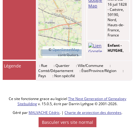
16 juil 1828
- Caëstre,
59190,
Nord,
Hauts-de-
France,
France
Enfant -
©
OpenStreetMap
HUYGHE,
5 km
contributors.
Zélie
Clémence
Légende
: Rue
: Quartier
: Ville/Commune
:
Mathilde
-
Comté/Département
: État/Province/Région
:
Mardi 11
Pays
: Non spécifié
sept 1832 -
Caëstre,
59190,
Nord,
Hauts-de-
Ce site fonctionne grace au logiciel
The Next Generation of Genealogy
France,
Sitebuilding
v. 15.0.5, écrit par Darrin Lythgoe © 2001-2026.
France
Géré par
MALVACHE Cédric
. |
Charte de protection des données
.
Décès
-
Basculer vers site normal
Dimanche
09 jan
1870 -