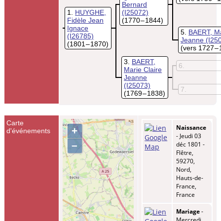
Bernard
1
HUYGHE,
(I25072)
Fidèle Jean
(1770 – 1844)
Ignace
5
BAERT, M
(I26785)
Jeanne
(I25
(1801 – 1870)
(vers 1727 –
3
BAERT,
6
Marie Claire
Jeanne
(I25073)
7
(1769 – 1838)
Carte
Naissance
+
d'événements
- Jeudi 03
–
déc 1801 -
Flêtre,
59270,
Nord,
Hauts-de-
France,
France
Mariage
-
Mercredi