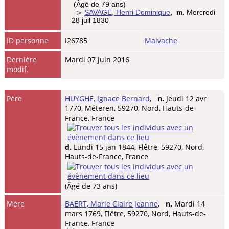
(Âgé de 79 ans)
▻
SAVAGE, Henri Dominique
,
m.
Mercredi
28 juil 1830
ID personne
I26785
Malvache
Dernière
Mardi 07 juin 2016
modif.
Père
HUYGHE, Ignace Bernard
,
n.
Jeudi 12 avr
1770, Méteren, 59270, Nord, Hauts-de-
France, France
d.
Lundi 15 jan 1844, Flêtre, 59270, Nord,
Hauts-de-France, France
(Âgé de 73 ans)
Mère
BAERT, Marie Claire Jeanne
,
n.
Mardi 14
mars 1769, Flêtre, 59270, Nord, Hauts-de-
France, France