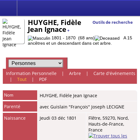
HUYGHE, Fidèle
Outils de recherche
Jean Ignace
+
1801 - 1870 (68 ans)
A 15
ancêtres et un descendant dans cet arbre.
Information Personnelle
|
Arbre
|
Carte d'événements
|
Tout
|
PDF
Nom
HUYGHE
,
Fidèle Jean Ignace
Parenté
avec Guislain "François" Joseph LECIGNE
Naissance
Jeudi 03 déc 1801
Flêtre, 59270, Nord,
Hauts-de-France,
France