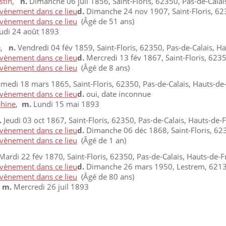
stin
,
n.
Dimanche 06 juil 1856, Saint-Floris, 62350, Pas-de-Calai
d.
Dimanche 24 nov 1907, Saint-Floris, 623
(Âgé de 51 ans)
udi 24 août 1893
e
,
n.
Vendredi 04 fév 1859, Saint-Floris, 62350, Pas-de-Calais, H
d.
Mercredi 13 fév 1867, Saint-Floris, 6235
(Âgé de 8 ans)
medi 18 mars 1865, Saint-Floris, 62350, Pas-de-Calais, Hauts-de
d.
oui, date inconnue
phine
,
m.
Lundi 15 mai 1893
.
Jeudi 03 oct 1867, Saint-Floris, 62350, Pas-de-Calais, Hauts-de-
d.
Dimanche 06 déc 1868, Saint-Floris, 623
(Âgé de 1 an)
ardi 22 fév 1870, Saint-Floris, 62350, Pas-de-Calais, Hauts-de-F
d.
Dimanche 26 mars 1950, Lestrem, 62136,
(Âgé de 80 ans)
,
m.
Mercredi 26 juil 1893