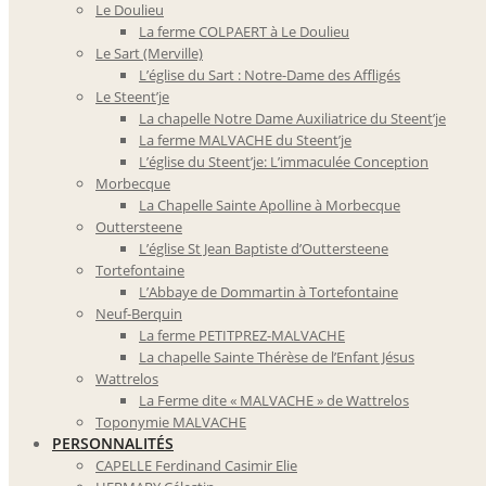
Le Doulieu
La ferme COLPAERT à Le Doulieu
Le Sart (Merville)
L’église du Sart : Notre-Dame des Affligés
Le Steent’je
La chapelle Notre Dame Auxiliatrice du Steent’je
La ferme MALVACHE du Steent’je
L’église du Steent’je: L’immaculée Conception
Morbecque
La Chapelle Sainte Apolline à Morbecque
Outtersteene
L’église St Jean Baptiste d’Outtersteene
Tortefontaine
L’Abbaye de Dommartin à Tortefontaine
Neuf-Berquin
La ferme PETITPREZ-MALVACHE
La chapelle Sainte Thérèse de l’Enfant Jésus
Wattrelos
La Ferme dite « MALVACHE » de Wattrelos
Toponymie MALVACHE
PERSONNALITÉS
CAPELLE Ferdinand Casimir Elie