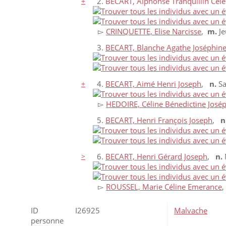
+
2.
BECART, Alphonse Tranquillin Céle
▻
CRINQUETTE, Elise Narcisse
,
m.
Je
3.
BECART, Blanche Agathe Joséphin
+
4.
BECART, Aimé Henri Joseph
,
n.
Sa
▻
HEDOIRE, Céline Bénedictine José
5.
BECART, Henri François Joseph
,
n
>
6.
BECART, Henri Gérard Joseph
,
n.
M
▻
ROUSSEL, Marie Céline Emerance
ID
I26925
Malvache
personne