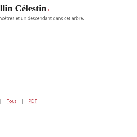
in Célestin
+
êtres et un descendant dans cet arbre.
|
Tout
|
PDF