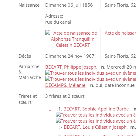
Naissance
Dimanche 06 juil 1856
Saint-Floris, 
Adresse:
rue du canal
Acte de naissa
Décès
Dimanche 24 nov 1907
Saint-Floris, 
Patriarche
BECART, Philippe Joseph
,
n.
Mercredi 20 ma
&
Matriarche
DECAMPS, Mélanie
,
n.
oui, date inconnu
Frères et
3 frères et 2 sœurs
sœurs
+
1.
BECART, Sophie Apolline Barbe
,
n
▻
BECART, Louis Célestin Joseph
,
m.