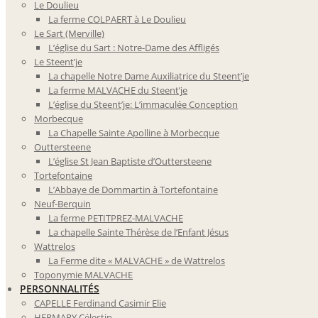
Le Doulieu
La ferme COLPAERT à Le Doulieu
Le Sart (Merville)
L’église du Sart : Notre-Dame des Affligés
Le Steent’je
La chapelle Notre Dame Auxiliatrice du Steent’je
La ferme MALVACHE du Steent’je
L’église du Steent’je: L’immaculée Conception
Morbecque
La Chapelle Sainte Apolline à Morbecque
Outtersteene
L’église St Jean Baptiste d’Outtersteene
Tortefontaine
L’Abbaye de Dommartin à Tortefontaine
Neuf-Berquin
La ferme PETITPREZ-MALVACHE
La chapelle Sainte Thérèse de l’Enfant Jésus
Wattrelos
La Ferme dite « MALVACHE » de Wattrelos
Toponymie MALVACHE
PERSONNALITÉS
CAPELLE Ferdinand Casimir Elie
HERMARY Célestin