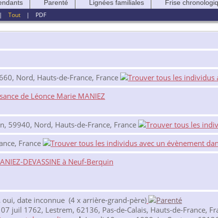
endants
Parenté
Lignées familiales
Frise chronologi
|
Tout
|
PDF
9660, Nord, Hauts-de-France, France
ssance de Léonce Marie MANIEZ
n, 59940, Nord, Hauts-de-France, France
ance, France
MANIEZ-DEVASSINE à Neuf-Berquin
.
oui, date inconnue (4 x arrière-grand-père)
07 juil 1762, Lestrem, 62136, Pas-de-Calais, Hauts-de-France, Fr