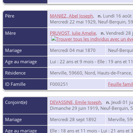
Père
MANIEZ, Abel Joseph
,
n.
Lundi 16 août 
Mercredi 22 mai 1929, Neuf-Berquin, 59
Mère
PRUVOST, Julie Amelie
,
n.
Vendredi 28 j
Mariage
Mercredi 04 mai 1870
Neuf-Berqui
Age au mariage
Lui : 22 ans et 9 mois - Elle : 19 ans et 1
Résidence
Merville, 59660, Nord, Hauts-de-France
ID Famille
F000251
Feuille famil
Conjoint(e)
DEVASSINE, Emile Joseph
,
n.
Jeudi 01 j
Dimanche 29 juin 1919, Neuf-Berquin, 
Mariage
Mercredi 28 sept 1892
Merville, 5
Age au mariage
Elle : 18 ans et 11 mois - Lui : 21 ans et 