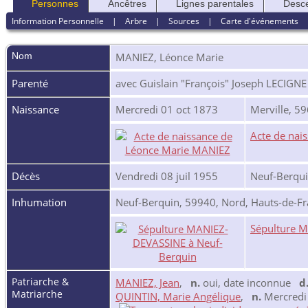
Personnes
Ancêtres
Lignes parentales
Desc
Information Personnelle
|
Arbre
|
Sources
|
Carte d'événements
Nom
MANIEZ
,
Léonce Marie
Parenté
avec Guislain "François" Joseph LECIGNE
Naissance
Mercredi 01 oct 1873
Merville, 5
Acte de nai
Décès
Vendredi 08 juil 1955
Neuf-Berqui
Inhumation
Neuf-Berquin, 59940, Nord, Hauts-de-Fr
Sépulture 
Patriarche &
MANIEZ, Jean
,
n.
oui, date inconnue
d
Matriarche
QUINTIN, Marie Angélique
,
n.
Mercredi 