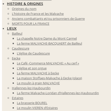
HISTOIRE & ORIGINES
Origines du nom
L’histoire de France et les Malvache
Anciens combattants et/ou prisonniers de Guerre
MORTS POUR LA FRANCE
LIEUX
Bailleul
La chapelle Notre Dame du Mont Carmel
La ferme MALVACHE-BACQUAERT de Bailleul
Caudescure
L’église de Caudescure
Eecke
Le Café -Commerce MALVACHE: « Au cerf »
L’église et son orgue
La ferme MALVACHE à Eecke
La maison Stoffaes-Malvache à Eecke (place)
Le moulin à grain MALVACHE
Hallennes-lez-Haubourdin
La ferme Malvache-Loridan d’Hallennes-lez-Haubourdin
Estaires
La brasserie BOUREL
Le moulin VIEREN d’Estaires