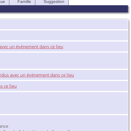
que
Famille
Suggestion
ance