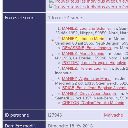
Frères et sœurs
1 frère et 4 sœurs
1.
MANIEZ, Léontine Sidonie
,
n.
Samed
25 déc 1952, Nieppe, 59850, Nord, Hau
2.
MANIEZ, Léonce Marie
,
n.
Mercredi
+
Vendredi 08 juil 1955, Neuf-Berquin, 5
▻
DEVASSINE, Emile Joseph
,
m.
Merc
3.
MANIEZ, Maria Sidonie
,
n.
Jeudi 20
+
fév 1958, Le Doulieu, 59940, Nord, Ha
▻
POTTIEZ, Louis François Hippolyte
4.
MANIEZ, Hélène Léonie
,
n.
Jeudi 2
inconnue
5.
MANIEZ, Alphonsine Maria
,
n.
Jeud
>
Mercredi 22 oct 1919, Steenwerck, 591
▻
BRICE, Émile Jean Baptiste Joseph
6.
MANIEZ, Clovis Albert Joseph
,
n.
M
>
Samedi 12 oct 1957, Neuf-Berquin, 599
▻
CRETON, "Celine" Amelie Melanie
,
ID personne
I27946
Malvache
Dernière modif.
Dimanche 18 fév 2018