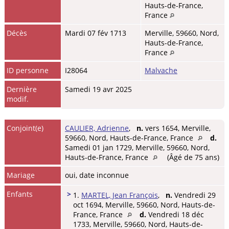
Hauts-de-France,
France
Décès
Mardi 07 fév 1713
Merville, 59660, Nord,
Hauts-de-France,
France
ID personne
I28064
Malvache
Dernière
Samedi 19 avr 2025
modif.
Conjoint(e)
CAULIER, Adrienne
,
n.
vers 1654, Merville,
59660, Nord, Hauts-de-France, France
d.
Samedi 01 jan 1729, Merville, 59660, Nord,
Hauts-de-France, France
(Âgé de 75 ans)
Mariage
oui, date inconnue
Enfants
>
1.
MARTEL, Jean François
,
n.
Vendredi 29
oct 1694, Merville, 59660, Nord, Hauts-de-
France, France
d.
Vendredi 18 déc
1733, Merville, 59660, Nord, Hauts-de-