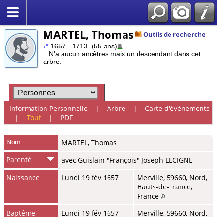
MARTEL, Thomas
Outils de recherche
1657 - 1713 (55 ans)
N'a aucun ancêtres mais un descendant dans cet
arbre.
Information Personnelle
|
Arbre
|
Carte d'événements
|
Tout
|
PDF
Nom
MARTEL
,
Thomas
Parenté
avec Guislain "François" Joseph LECIGNE
Naissance
Lundi 19 fév 1657
Merville, 59660, Nord,
Hauts-de-France,
France
Baptême
Lundi 19 fév 1657
Merville, 59660, Nord,