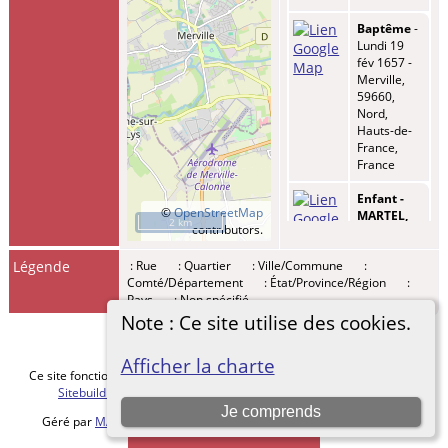
Baptême
-
Lundi 19
fév 1657 -
Merville,
59660,
Nord,
Hauts-de-
France,
France
Enfant -
©
OpenStreetMap
MARTEL,
2 km
contributors.
Jean
François
-
Légende
: Rue
: Quartier
: Ville/Commune
:
Vendredi
Comté/Département
: État/Province/Région
:
29 oct
Pays
: Non spécifié
1694 -
Merville,
Note : Ce site utilise des cookies.
59660,
Nord,
Afficher la charte
Hauts-de-
Ce site fonctionne grace au logiciel
The Next Generation of Genealogy
France,
Sitebuilding
v. 15.0.5, écrit par Darrin Lythgoe © 2001-2026.
France
Je comprends
Géré par
MALVACHE Cédric
. |
Charte de protection des données
.
Décès
-