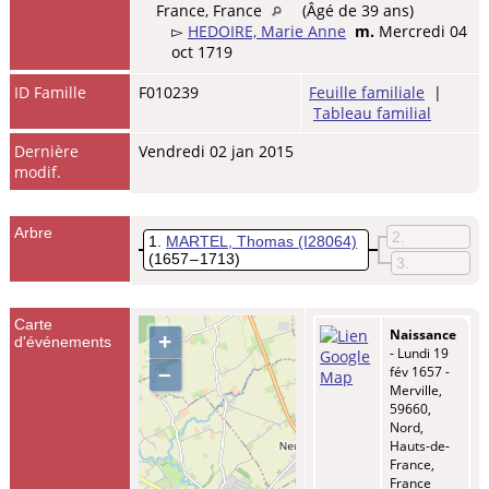
France, France
(Âgé de 39 ans)
▻
HEDOIRE, Marie Anne
m.
Mercredi 04
oct 1719
ID Famille
F010239
Feuille familiale
|
Tableau familial
Dernière
Vendredi 02 jan 2015
modif.
Arbre
2
1
MARTEL, Thomas
(I28064)
(1657 – 1713)
3
Carte
Naissance
+
d'événements
- Lundi 19
–
fév 1657 -
Merville,
59660,
Nord,
Hauts-de-
France,
France