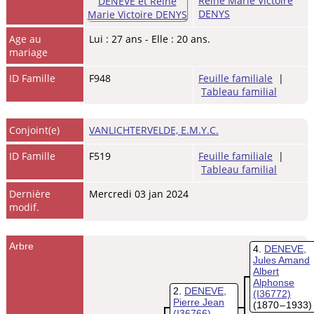
Reine Marie Victoire
DENYS
Age au
Lui : 27 ans - Elle : 20 ans.
mariage
ID Famille
F948
Feuille familiale
|
Tableau familial
Conjoint(e)
VANLICHTERVELDE, E.M.Y.C.
ID Famille
F519
Feuille familiale
|
Tableau familial
Dernière
Mercredi 03 jan 2024
modif.
Arbre
4
DENEVE,
Jules Amand
Albert
Alphonse
2
DENEVE,
(I36772)
Pierre Jean
(1870 – 1933)
(I36766)