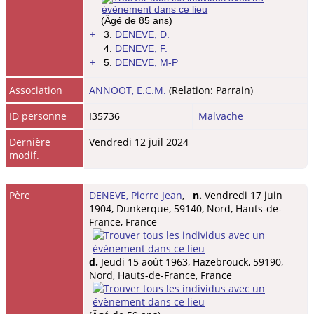
(Âgé de 85 ans)
+
3.
DENEVE, D.
4.
DENEVE, F.
+
5.
DENEVE, M-P
Association
ANNOOT, E.C.M.
(Relation: Parrain)
ID personne
I35736
Malvache
Dernière
Vendredi 12 juil 2024
modif.
Père
DENEVE, Pierre Jean
,
n.
Vendredi 17 juin
1904, Dunkerque, 59140, Nord, Hauts-de-
France, France
d.
Jeudi 15 août 1963, Hazebrouck, 59190,
Nord, Hauts-de-France, France