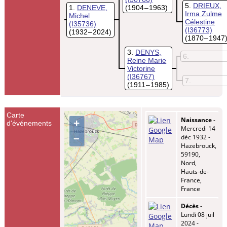
5
DRIEUX,
1
DENEVE,
(1904 – 1963)
Irma Zulme
Michel
Célestine
(I35736)
(I36773)
(1932 – 2024)
(1870 – 1947
3
DENYS,
6
Reine Marie
Victorine
(I36767)
7
(1911 – 1985)
Carte
Naissance
-
+
d'événements
Mercredi 14
–
déc 1932 -
Hazebrouck,
59190,
Nord,
Hauts-de-
France,
France
Décès
-
Lundi 08 juil
2024 -