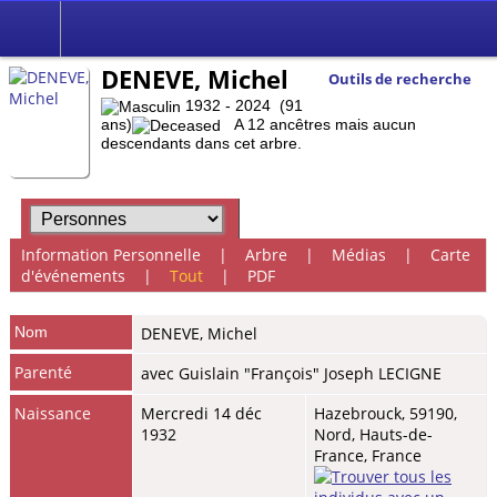
DENEVE, Michel
Outils de recherche
1932 - 2024 (91
ans)
A 12 ancêtres mais aucun
descendants dans cet arbre.
Information Personnelle
|
Arbre
|
Médias
|
Carte
d'événements
|
Tout
|
PDF
Nom
DENEVE
,
Michel
Parenté
avec Guislain "François" Joseph LECIGNE
Naissance
Mercredi 14 déc
Hazebrouck, 59190,
1932
Nord, Hauts-de-
France, France