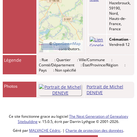
Hazebrouck,
59190,
Nord,
Hauts-de-
France,
France
Crémation
-
©
OpenStreetMap
Vendredi 12
5 km
contributors.
juil 2024 -
Vendin-les-
Légende
: Rue
: Quartier
: Ville/Commune
:
Bethune,
Comté/Département
: État/Province/Région
:
62232, Pas-
Pays
: Non spécifié
de-Calais,
Hauts-de-
France,
France
Photos
Portrait de Michel
DENEVE
Ce site fonctionne grace au logiciel
The Next Generation of Genealogy
Sitebuilding
v. 15.0.5, écrit par Darrin Lythgoe © 2001-2026.
Géré par
MALVACHE Cédric
. |
Charte de protection des données
.