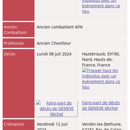
Ancien
Ancien combattant AFN
Combattant
Profession
Ancien Chevilleur
Décès
Lundi 08 juil 2024
Hazebrouck, 59190,
Nord, Hauts-de-
France, France
Faire-part de décès
de DENEVE Michel
Crémation
Vendredi 12 juil
Vendin-les-Bethune,
2024
62232, Pas-de-Calais,