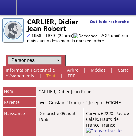
CARLIER, Didier
Outils de recherche
Jean Robert
1956 - 1979 (22 ans)
A 24 ancêtres
mais aucun descendants dans cet arbre.
Information Personnelle
|
Arbre
|
Médias
|
Carte
d'événements
|
Tout
|
PDF
Nom
CARLIER
,
Didier Jean Robert
Parenté
avec Guislain "François" Joseph LECIGNE
Naissance
Dimanche 05 août
Carvin, 62220, Pas-de-
1956
Calais, Hauts-de-
France, France