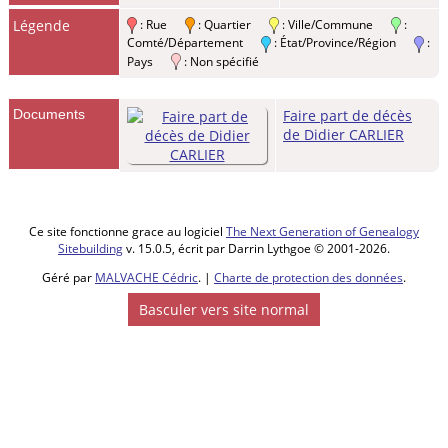
Légende
: Rue
: Quartier
: Ville/Commune
:
Comté/Département
: État/Province/Région
:
Pays
: Non spécifié
Documents
Faire part de décès
de Didier CARLIER
Ce site fonctionne grace au logiciel
The Next Generation of Genealogy
Sitebuilding
v. 15.0.5, écrit par Darrin Lythgoe © 2001-2026.
Géré par
MALVACHE Cédric
. |
Charte de protection des données
.
Basculer vers site normal