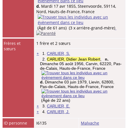
d.
Mardi 17 avr 1855, Steenvoorde, 59114,
Nord, Hauts-de-France, France
(Âgé de 61 ans) (3 x arrière-grand-mère)
Frères et
1 frère et 2 sœurs
sœurs
+
1.
CARLIER, S.
2.
CARLIER, Didier Jean Robert
,
n.
Dimanche 05 août 1956, Carvin, 62220, Pas-
de-Calais, Hauts-de-France, France
d.
Dimanche 03 juin 1979, Lievin, 62800,
Pas-de-Calais, Hauts-de-France, France
(Âgé de 22 ans)
+
3.
CARLIER, E.
+
4.
CARLIER, J.
ID personne
I6135
Malvache