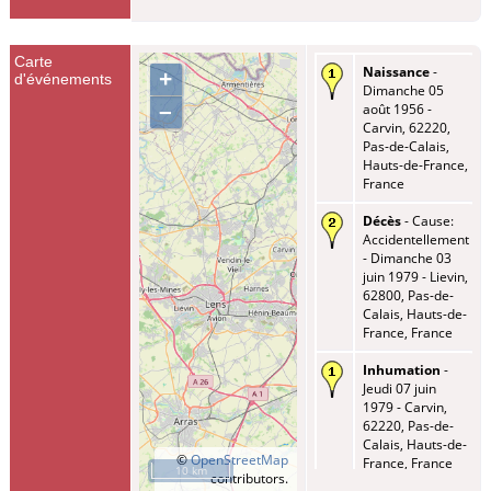
Carte
Naissance
-
+
d'événements
Dimanche 05
–
août 1956 -
Carvin, 62220,
Pas-de-Calais,
Hauts-de-France,
France
Décès
- Cause:
Accidentellement
- Dimanche 03
juin 1979 - Lievin,
62800, Pas-de-
Calais, Hauts-de-
France, France
Inhumation
-
Jeudi 07 juin
1979 - Carvin,
62220, Pas-de-
Calais, Hauts-de-
©
OpenStreetMap
France, France
10 km
contributors.