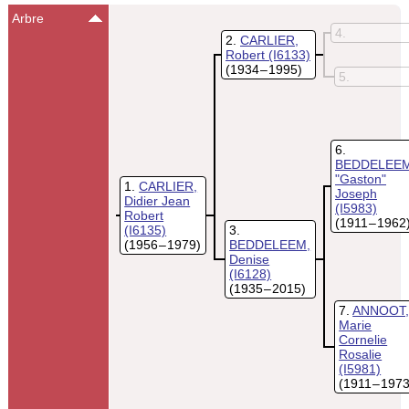
Arbre
4
2
CARLIER,
Robert
(I6133)
(1934 – 1995)
5
6
BEDDELEEM
"Gaston"
1
CARLIER,
Joseph
Didier Jean
(I5983)
Robert
(1911 – 1962
(I6135)
3
(1956 – 1979)
BEDDELEEM,
Denise
(I6128)
(1935 – 2015)
7
ANNOOT
Marie
Cornelie
Rosalie
(I5981)
(1911 – 1973