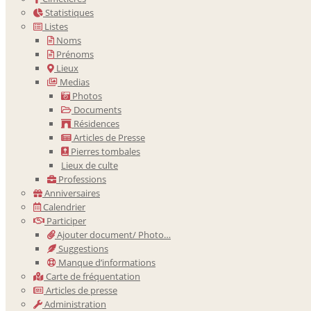
Statistiques
Listes
Noms
Prénoms
Lieux
Medias
Photos
Documents
Résidences
Articles de Presse
Pierres tombales
Lieux de culte
Professions
Anniversaires
Calendrier
Participer
Ajouter document/ Photo…
Suggestions
Manque d’informations
Carte de fréquentation
Articles de presse
Administration