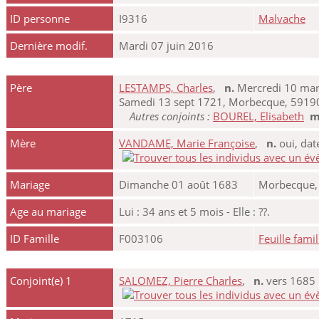
ID personne
I9316
Malvache
Dernière modif.
Mardi 07 juin 2016
Père
LESTAMPS, Charles
,
n.
Mercredi 10 mars
Samedi 13 sept 1721, Morbecque, 59190
Autres conjoints :
BOUREL, Elisabeth
m
Mère
VANDAME, Marie Françoise
,
n.
oui, da
Mariage
Dimanche 01 août 1683
Morbecque, 
Age au mariage
Lui : 34 ans et 5 mois - Elle : ??.
ID Famille
F003106
Feuille famil
Conjoint(e) 1
SALOMEZ, Pierre Charles
,
n.
vers 168