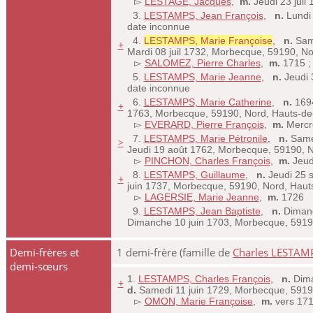
▻
LESTAGE, Jacques
,
m.
Jeudi 23 juil 
3.
LESTAMPS, Jean François
,
n.
Lundi 
date inconnue
4.
LESTAMPS, Marie Françoise
,
n.
Same
+
Mardi 08 juil 1732, Morbecque, 59190, N
▻
SALOMEZ, Pierre Charles
,
m.
1715 
5.
LESTAMPS, Marie Jeanne
,
n.
Jeudi 
date inconnue
6.
LESTAMPS, Marie Catherine
,
n.
1694
+
1763, Morbecque, 59190, Nord, Hauts-d
▻
EVERARD, Pierre François
,
m.
Mercre
7.
LESTAMPS, Marie Pétronile
,
n.
Samed
>
Jeudi 19 août 1762, Morbecque, 59190, 
▻
PINCHON, Charles François
,
m.
Jeud
8.
LESTAMPS, Guillaume
,
n.
Jeudi 25 
+
juin 1737, Morbecque, 59190, Nord, Hau
▻
LAGERSIE, Marie Jeanne
,
m.
1726
9.
LESTAMPS, Jean Baptiste
,
n.
Dimanc
Dimanche 10 juin 1703, Morbecque, 5919
Demi-frères et
1 demi-frère (famille de
Charles LESTAM
demi-sœurs
1.
LESTAMPS, Charles François
,
n.
Dima
+
d.
Samedi 11 juin 1729, Morbecque, 5919
▻
OMON, Marie Françoise
,
m.
vers 17