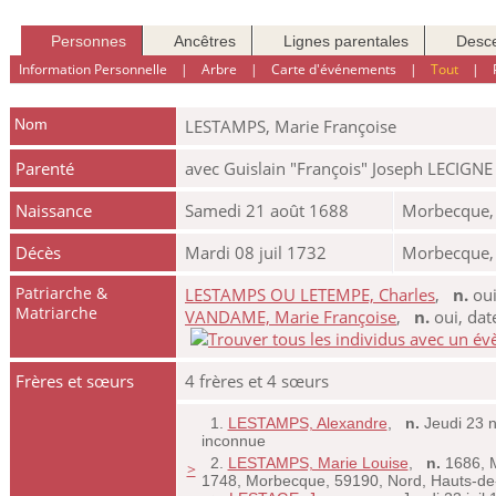
Personnes
Ancêtres
Lignes parentales
Desc
Information Personnelle
|
Arbre
|
Carte d'événements
|
Tout
|
Nom
LESTAMPS
,
Marie Françoise
Parenté
avec Guislain "François" Joseph LECIGNE
Naissance
Samedi 21 août 1688
Morbecque, 
Décès
Mardi 08 juil 1732
Morbecque, 
Patriarche &
LESTAMPS OU LETEMPE, Charles
,
n.
oui
Matriarche
VANDAME, Marie Françoise
,
n.
oui, da
Frères et sœurs
4 frères et 4 sœurs
1.
LESTAMPS, Alexandre
,
n.
Jeudi 23 
inconnue
2.
LESTAMPS, Marie Louise
,
n.
1686, M
>
1748, Morbecque, 59190, Nord, Hauts-d