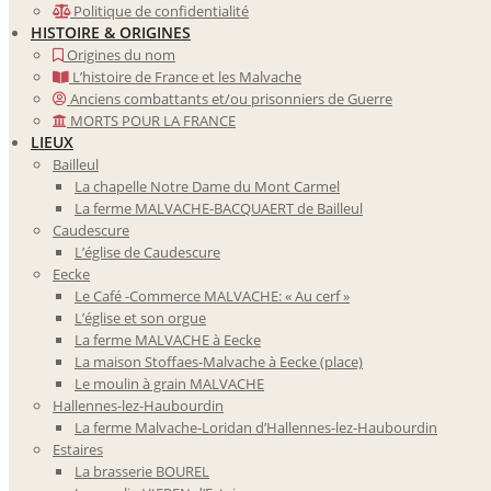
Politique de confidentialité
HISTOIRE & ORIGINES
Origines du nom
L’histoire de France et les Malvache
Anciens combattants et/ou prisonniers de Guerre
MORTS POUR LA FRANCE
LIEUX
Bailleul
La chapelle Notre Dame du Mont Carmel
La ferme MALVACHE-BACQUAERT de Bailleul
Caudescure
L’église de Caudescure
Eecke
Le Café -Commerce MALVACHE: « Au cerf »
L’église et son orgue
La ferme MALVACHE à Eecke
La maison Stoffaes-Malvache à Eecke (place)
Le moulin à grain MALVACHE
Hallennes-lez-Haubourdin
La ferme Malvache-Loridan d’Hallennes-lez-Haubourdin
Estaires
La brasserie BOUREL