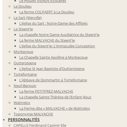
Le moulin VIEREN d’Estaires
Le Doulieu
La ferme COLPAERT à Le Doulieu
Le Sart (Merville)
L’église du Sart : Notre-Dame des Affligés
Le Steent’je
La chapelle Notre Dame Auxiliatrice du Steent’je
La ferme MALVACHE du Steent’je
L’église du Steent’je: L’immaculée Conception
Morbecque
La Chapelle Sainte Apolline à Morbecque
Outtersteene
L’église St Jean Baptiste d’Outtersteene
Tortefontaine
L’Abbaye de Dommartin à Tortefontaine
Neuf-Berquin
La ferme PETITPREZ-MALVACHE
La chapelle Sainte Thérèse de l’Enfant Jésus
Wattrelos
La Ferme dite « MALVACHE » de Wattrelos
Toponymie MALVACHE
PERSONNALITÉS
CAPELLE Ferdinand Casimir Elie