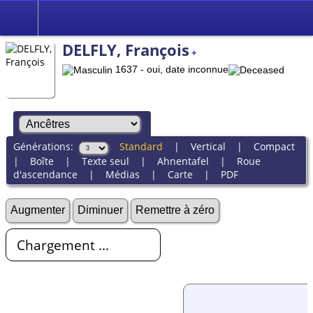
DELFLY, François
+
1637 - oui, date inconnue
Générations:
Standard
|
Vertical
|
Compact
|
Boîte
|
Texte seul
|
Ahnentafel
|
Roue
d'ascendance
|
Médias
|
Carte
|
PDF
Augmenter
Diminuer
Remettre à zéro
Chargement ...