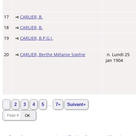
17
CARLIER, B.
18
CARLIER, B.
19
CARLIER, B.P.G.J.
20
CARLIER, Berthe Mélanie Sophie
n. Lundi 25
jan 1904
1
2
3
4
5
...
7»
Suivant»