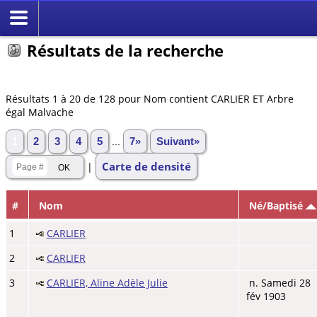
Résultats de la recherche
Résultats 1 à 20 de 128 pour Nom contient CARLIER ET Arbre
égal Malvache
1
2
3
4
5
...
7»
Suivant»
Carte de densité
|
#
Nom
Né/Baptisé
1
CARLIER
2
CARLIER
3
CARLIER, Aline Adèle Julie
n. Samedi 28
fév 1903