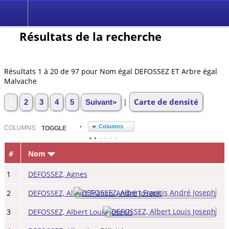
Résultats de la recherche
Résultats 1 à 20 de 97 pour Nom égal DEFOSSEZ ET Arbre égal
Malvache
Carte de densité
|
1
2
3
4
5
Suivant»
Columns
COL
UMN
S:
TOGGLE
#
Nom
1
DEFOSSEZ, Agnes
2
DEFOSSEZ, Albert Francis André Joseph
3
DEFOSSEZ, Albert Louis Joseph