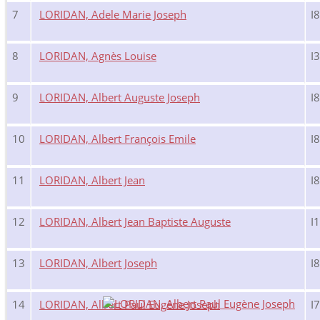
7
LORIDAN, Adele Marie Joseph
I
8
LORIDAN, Agnès Louise
I
9
LORIDAN, Albert Auguste Joseph
I
10
LORIDAN, Albert François Emile
I
11
LORIDAN, Albert Jean
I
12
LORIDAN, Albert Jean Baptiste Auguste
I
13
LORIDAN, Albert Joseph
I
14
LORIDAN, Albert Paul Eugène Joseph
I