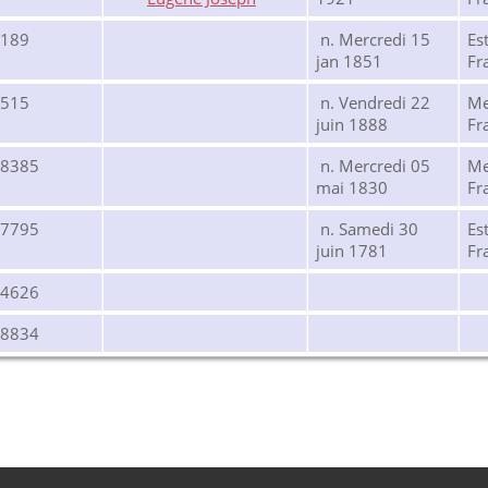
8189
n. Mercredi 15
Es
jan 1851
Fr
8515
n. Vendredi 22
Me
juin 1888
Fr
28385
n. Mercredi 05
Me
mai 1830
Fr
17795
n. Samedi 30
Es
juin 1781
Fr
24626
28834