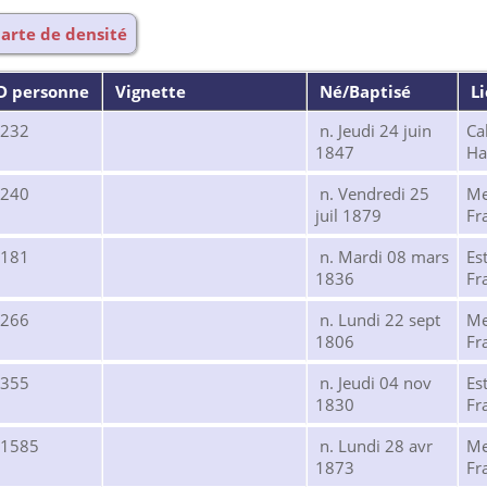
arte de densité
D personne
Vignette
Né/Baptisé
L
8232
n. Jeudi 24 juin
Ca
1847
Ha
8240
n. Vendredi 25
Me
juil 1879
Fr
8181
n. Mardi 08 mars
Es
1836
Fr
8266
n. Lundi 22 sept
Me
1806
Fr
8355
n. Jeudi 04 nov
Es
1830
Fr
31585
n. Lundi 28 avr
Me
1873
Fr