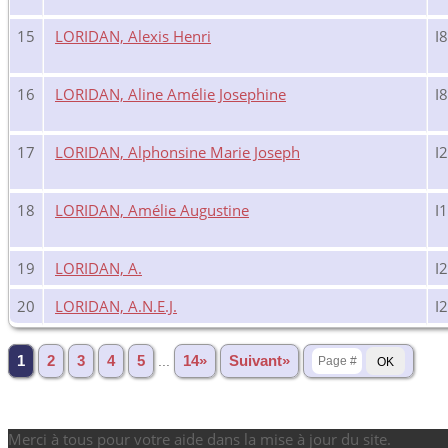
15
LORIDAN, Alexis Henri
I
16
LORIDAN, Aline Amélie Josephine
I
17
LORIDAN, Alphonsine Marie Joseph
I
18
LORIDAN, Amélie Augustine
I
19
LORIDAN, A.
I
20
LORIDAN, A.N.E.J.
I
1
2
3
4
5
...
14»
Suivant»
Merci à tous pour votre aide dans la mise à jour du site.