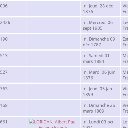
8036
n. Jeudi 28 déc
Vi
1876
Fr
32426
n. Mercredi 06
Le
sept 1905
Fr
8190
n. Dimanche 09
Es
déc 1787
Fr
8513
n. Samedi 01
Me
mars 1884
Fr
8527
n. Mardi 06 juin
Me
1876
Fr
1763
n. Jeudi 05 jan
Vi
1899
Fr
8168
n. Dimanche 26
Vi
mars 1809
Fr
7661
n. Lundi 03 oct
Le
1921
Fr