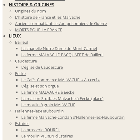
HISTOIRE & ORIGINES
Origines du nom
L’histoire de France et les Malvache
Anciens combattants et/ou prisonniers de Guerre
MORTS POUR LA FRANCE
LIEUX
Bailleul
La chapelle Notre Dame du Mont Carmel
La ferme MALVACHE-BACQUAERT de Bailleul
Caudescure
L’église de Caudescure
Eecke
Le Café -Commerce MALVACHE: « Au cerf »
L’église et son orgue
La ferme MALVACHE à Eecke
La maison Stoffaes-Malvache à Eecke (place)
Le moulin à grain MALVACHE
Hallennes-lez-Haubourdin
La ferme Malvache-Loridan d’Hallennes-lez-Haubourdin
Estaires
La brasserie BOUREL
Le moulin VIEREN d’Estaires