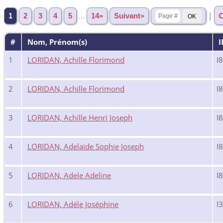
|
C
1
2
3
4
5
...
14»
Suivant»
#
Nom, Prénom(s)
I
1
LORIDAN, Achille Florimond
I
2
LORIDAN, Achille Florimond
I
3
LORIDAN, Achille Henri Joseph
I
4
LORIDAN, Adelaide Sophie Joseph
I
5
LORIDAN, Adele Adeline
I
6
LORIDAN, Adéle Joséphine
I