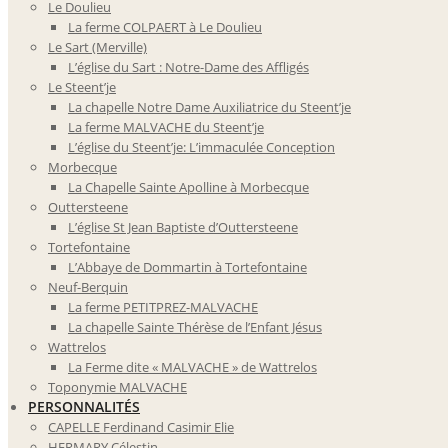
Le Doulieu
La ferme COLPAERT à Le Doulieu
Le Sart (Merville)
L’église du Sart : Notre-Dame des Affligés
Le Steent’je
La chapelle Notre Dame Auxiliatrice du Steent’je
La ferme MALVACHE du Steent’je
L’église du Steent’je: L’immaculée Conception
Morbecque
La Chapelle Sainte Apolline à Morbecque
Outtersteene
L’église St Jean Baptiste d’Outtersteene
Tortefontaine
L’Abbaye de Dommartin à Tortefontaine
Neuf-Berquin
La ferme PETITPREZ-MALVACHE
La chapelle Sainte Thérèse de l’Enfant Jésus
Wattrelos
La Ferme dite « MALVACHE » de Wattrelos
Toponymie MALVACHE
PERSONNALITÉS
CAPELLE Ferdinand Casimir Elie
HERMARY Célestin