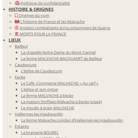
Politique de confidentialité
HISTOIRE & ORIGINES
Origines du nom
L’histoire de France et les Malvache
Anciens combattants et/ou prisonniers de Guerre
MORTS POUR LA FRANCE
LIEUX
Bailleul
La chapelle Notre Dame du Mont Carmel
La ferme MALVACHE-BACQUAERT de Bailleul
Caudescure
L’église de Caudescure
Eecke
Le Café -Commerce MALVACHE: « Au cerf »
L’église et son orgue
La ferme MALVACHE à Eecke
La maison Stoffaes-Malvache à Eecke (place)
Le moulin à grain MALVACHE
Hallennes-lez-Haubourdin
La ferme Malvache-Loridan d’Hallennes-lez-Haubourdin
Estaires
La brasserie BOUREL