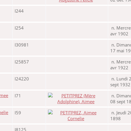
I244
I254
n. Mercre
avr 1902
I30981
n. Diman
17 mai 1
I25857
n. Mercre
avr 1922
I24220
n. Lundi 
sept 1932
I71
n. Diman
08 sept 1
I59
n. Jeudi 2
1898
I8125