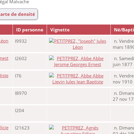
 égal Malvache
arte de densité
ID personne
Vignette
Né/Bapt
I9932
n. Vendre
mars 189
I2602
n. Samedi
juin 1877
I76
n. Vendre
nov 1910
I8970
n. Diman
27 nov 1
I204
I21623
n. Diman
02 déc 19