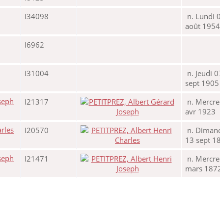
I34098
n. Lundi 
août 1954
I6962
I31004
n. Jeudi 0
sept 1905
I21317
n. Mercre
avr 1923
I20570
n. Diman
13 sept 1
I21471
n. Mercre
mars 187