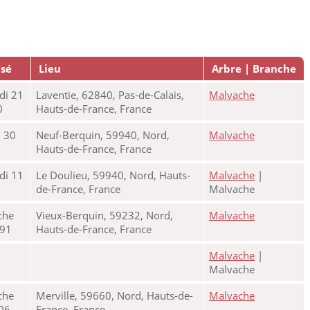
isé
Lieu
Arbre | Branche
di 21
Laventie, 62840, Pas-de-Calais,
Malvache
0
Hauts-de-France, France
 30
Neuf-Berquin, 59940, Nord,
Malvache
Hauts-de-France, France
di 11
Le Doulieu, 59940, Nord, Hauts-
Malvache
|
de-France, France
Malvache
che
Vieux-Berquin, 59232, Nord,
Malvache
791
Hauts-de-France, France
Malvache
|
Malvache
che
Merville, 59660, Nord, Hauts-de-
Malvache
06
France, France