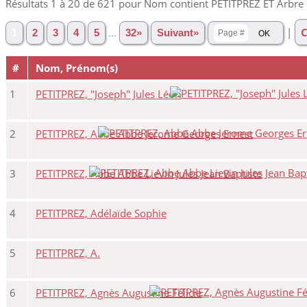
Résultats 1 à 20 de 621 pour Nom contient PETITPREZ ET Arbre
|
C
1
2
3
4
5
...
32»
Suivant»
#
Nom, Prénom(s)
1
PETITPREZ, "Joseph" Jules Léon
2
PETITPREZ, Abbe Abbe Jerome Georges Ernest
3
PETITPREZ, Abbe Abbe Lievin Jules Jean Baptiste
4
PETITPREZ, Adélaïde Sophie
5
PETITPREZ, A.
6
PETITPREZ, Agnès Augustine Félicie