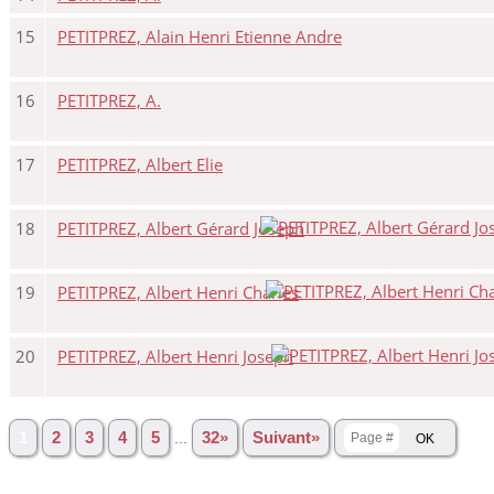
15
PETITPREZ, Alain Henri Etienne Andre
16
PETITPREZ, A.
17
PETITPREZ, Albert Elie
18
PETITPREZ, Albert Gérard Joseph
19
PETITPREZ, Albert Henri Charles
20
PETITPREZ, Albert Henri Joseph
1
2
3
4
5
...
32»
Suivant»