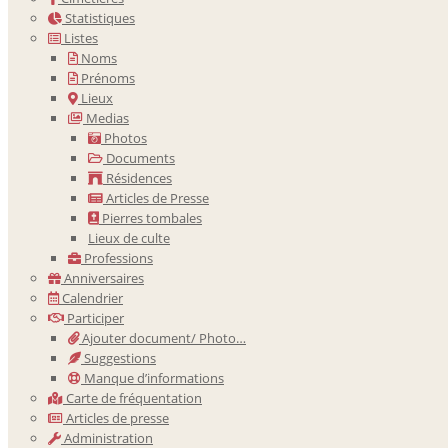
Statistiques
Listes
Noms
Prénoms
Lieux
Medias
Photos
Documents
Résidences
Articles de Presse
Pierres tombales
Lieux de culte
Professions
Anniversaires
Calendrier
Participer
Ajouter document/ Photo…
Suggestions
Manque d’informations
Carte de fréquentation
Articles de presse
Administration