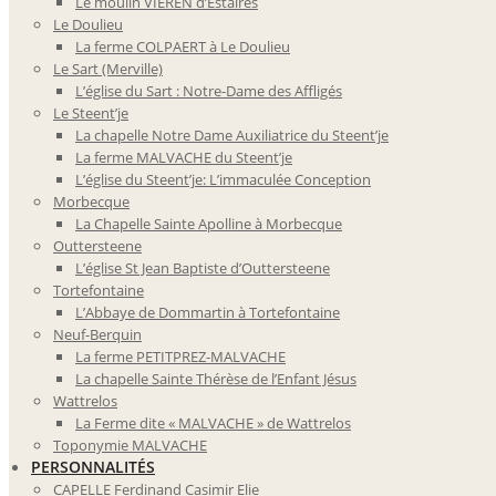
Le moulin VIEREN d’Estaires
Le Doulieu
La ferme COLPAERT à Le Doulieu
Le Sart (Merville)
L’église du Sart : Notre-Dame des Affligés
Le Steent’je
La chapelle Notre Dame Auxiliatrice du Steent’je
La ferme MALVACHE du Steent’je
L’église du Steent’je: L’immaculée Conception
Morbecque
La Chapelle Sainte Apolline à Morbecque
Outtersteene
L’église St Jean Baptiste d’Outtersteene
Tortefontaine
L’Abbaye de Dommartin à Tortefontaine
Neuf-Berquin
La ferme PETITPREZ-MALVACHE
La chapelle Sainte Thérèse de l’Enfant Jésus
Wattrelos
La Ferme dite « MALVACHE » de Wattrelos
Toponymie MALVACHE
PERSONNALITÉS
CAPELLE Ferdinand Casimir Elie