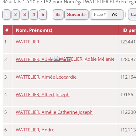
Résultats 1 à 20 de 152 pour Nom égal WATTELIER ET Arbre ég
|
Ca
1
2
3
4
5
...
8»
Suivant»
#
Nom, Prénom(s)
ID pe
1
WATTELIER
I23441
2
WATTELIER, Adèle Mélanie
I28097
3
WATTELIER, Aimée Léocardie
I12164
4
WATTELIER, Albert Joseph
I9186
5
WATTELIER, Amélie Catherine Joseph
I12200
6
WATTELIER, Andre
I12113