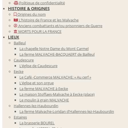
Politique de confidentialité
HISTOIRE & ORIGINES
Origines du nom
L’histoire de France et les Malvache
Anciens combattants et/ou prisonniers de Guerre
MORTS POUR LA FRANCE
LIEUX
Bailleul
La chapelle Notre Dame du Mont Carmel
La ferme MALVACHE-BACQUAERT de Bailleul
Caudescure
L’église de Caudescure
Eecke
Le Café -Commerce MALVACHE: « Au cerf »
L’église et son orgue
La ferme MALVACHE à Eecke
La maison Stoffaes-Malvache à Eecke (place)
Le moulin à grain MALVACHE
Hallennes-lez-Haubourdin
La ferme Malvache-Loridan d’Hallennes-lez-Haubourdin
Estaires
La brasserie BOUREL