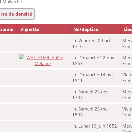
al Malvache
rte de densité
rsonne
Vignette
Né/Baptisé
Lie
n. Vendredi 09 oct
Merv
1716
Fra
n. Dimanche 22 nov
Merv
1863
Fra
n. Dimanche 14 avr
Vieu
1811
Fra
n. Samedi 23 nov
Merv
1737
Fra
n. Samedi 23 mai
Vieu
1807
Fra
n. Lundi 10 juin 1652
Merv
Fra