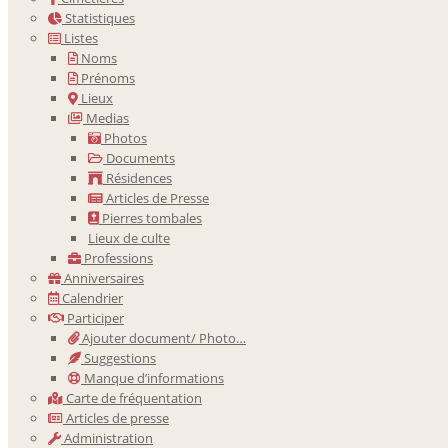
Statistiques
Listes
Noms
Prénoms
Lieux
Medias
Photos
Documents
Résidences
Articles de Presse
Pierres tombales
Lieux de culte
Professions
Anniversaires
Calendrier
Participer
Ajouter document/ Photo…
Suggestions
Manque d’informations
Carte de fréquentation
Articles de presse
Administration