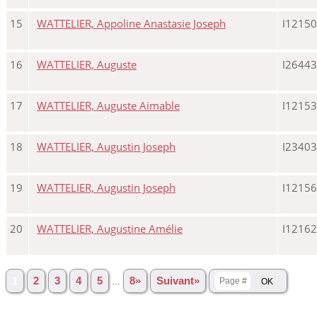
15
WATTELIER, Appoline Anastasie Joseph
I12150
16
WATTELIER, Auguste
I26443
17
WATTELIER, Auguste Aimable
I12153
18
WATTELIER, Augustin Joseph
I23403
19
WATTELIER, Augustin Joseph
I12156
20
WATTELIER, Augustine Amélie
I12162
1
2
3
4
5
...
8»
Suivant»