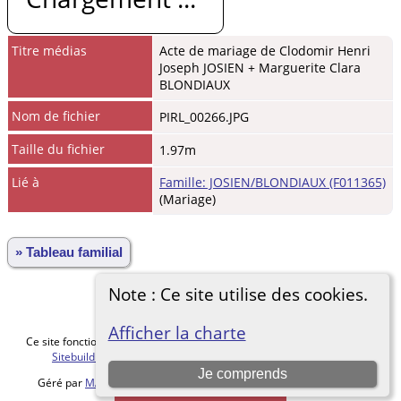
Titre médias
Acte de mariage de Clodomir Henri
Joseph JOSIEN + Marguerite Clara
BLONDIAUX
Nom de fichier
PIRL_00266.JPG
Taille du fichier
1.97m
Lié à
Famille: JOSIEN/BLONDIAUX (F011365)
(Mariage)
» Tableau familial
Note : Ce site utilise des cookies.
Afficher la charte
Ce site fonctionne grace au logiciel
The Next Generation of Genealogy
Sitebuilding
v. 15.0.5, écrit par Darrin Lythgoe © 2001-2026.
Je comprends
Géré par
MALVACHE Cédric
. |
Charte de protection des données
.