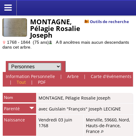
MONTAGNE,
Outils de recherche
Pélagie Rosalie
Joseph
1768 - 1844 (75 ans)
A 8 ancêtres mais aucun descendants
dans cet arbre.
Information Personnelle
|
Arbre
|
Carte d'événements
|
Tout
|
PDF
Nom
MONTAGNE
,
Pélagie Rosalie Joseph
Parenté
avec Guislain "François" Joseph LECIGNE
Naissance
Vendredi 03 juin
Merville, 59660, Nord,
1768
Hauts-de-France,
France