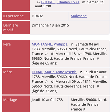
▻
BOUREL, Charles Louis
,
m.
Samedi 25
août 1798
ID personne
I19492
Malvache
Dernière
Dimanche 18 jan 2015
modif.
Père
MONTAGNE, Philippe
,
n.
Samedi 04 avr
1733, Merville, 59660, Nord, Hauts-de-France,
France
d.
Mercredi 18 avr 1798, Merville,
59660, Nord, Hauts-de-France, France
(Âgé de 65 ans)
Mère
DUBAL, Marie Anne Joseph
,
n.
Jeudi 07 août
1738, Merville, 59660, Nord, Hauts-de-France,
France
d.
Mercredi 09 oct 1811, Merville,
59660, Nord, Hauts-de-France, France
(Âgé de 73 ans)
Mariage
Jeudi 10 août 1758
Merville, 59660, Nord,
Hauts-de-France,
France