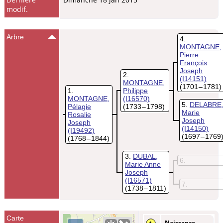
modif.
Arbre
4
MONTAGNE,
Pierre
François
Joseph
2
(I14151)
MONTAGNE,
(1701 – 1781)
1
Philippe
MONTAGNE,
(I16570)
5
DELABRE
Pélagie
(1733 – 1798)
Marie
Rosalie
Joseph
Joseph
(I14150)
(I19492)
(1697 – 1769
(1768 – 1844)
3
DUBAL,
6
Marie Anne
Joseph
(I16571)
7
(1738 – 1811)
Carte
Naissance
-