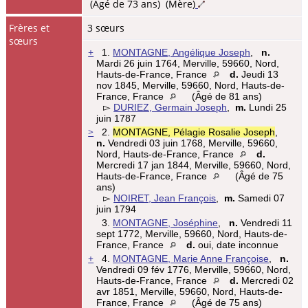
(Âgé de 73 ans) (Mère)
Frères et
3 sœurs
sœurs
+
1.
MONTAGNE, Angélique Joseph
,
n.
Mardi 26 juin 1764, Merville, 59660, Nord,
Hauts-de-France, France
d.
Jeudi 13
nov 1845, Merville, 59660, Nord, Hauts-de-
France, France
(Âgé de 81 ans)
▻
DURIEZ, Germain Joseph
,
m.
Lundi 25
juin 1787
>
2.
MONTAGNE, Pélagie Rosalie Joseph
,
n.
Vendredi 03 juin 1768, Merville, 59660,
Nord, Hauts-de-France, France
d.
Mercredi 17 jan 1844, Merville, 59660, Nord,
Hauts-de-France, France
(Âgé de 75
ans)
▻
NOIRET, Jean François
,
m.
Samedi 07
juin 1794
3.
MONTAGNE, Joséphine
,
n.
Vendredi 11
sept 1772, Merville, 59660, Nord, Hauts-de-
France, France
d.
oui, date inconnue
+
4.
MONTAGNE, Marie Anne Françoise
,
n.
Vendredi 09 fév 1776, Merville, 59660, Nord,
Hauts-de-France, France
d.
Mercredi 02
avr 1851, Merville, 59660, Nord, Hauts-de-
France, France
(Âgé de 75 ans)