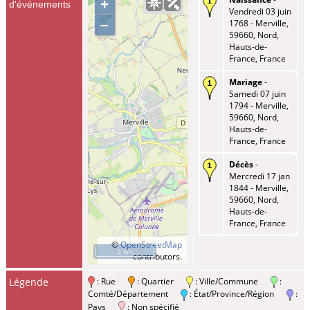
+
d'événements
Vendredi 03 juin
–
1768 - Merville,
59660, Nord,
Hauts-de-
France, France
Mariage
-
Samedi 07 juin
1794 - Merville,
59660, Nord,
Hauts-de-
France, France
Décès
-
Mercredi 17 jan
1844 - Merville,
59660, Nord,
Hauts-de-
France, France
©
OpenStreetMap
2 km
contributors.
Légende
: Rue
: Quartier
: Ville/Commune
:
Comté/Département
: État/Province/Région
:
Pays
: Non spécifié