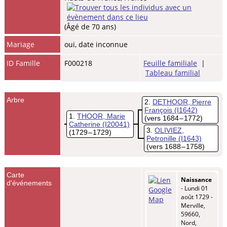
(Âgé de 70 ans)
Mariage
oui, date inconnue
ID Famille
F000218
Feuille familiale
|
Tableau familial
Arbre
2
DETHOOR, Pierre
François
(I1642)
1
THOOR, Marie
(vers 1684 – 1772)
Catherine
(I20041)
3
OLIVIEZ,
(1729 – 1729)
Petronille
(I1643)
(vers 1688 – 1758)
Carte
Naissance
d'événements
- Lundi 01
août 1729 -
Merville,
59660,
Nord,