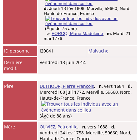
d.
Jeudi 18 fév 1808, Merville, 59660, Nord,
Hauts-de-France, France
(Âgé de 75 ans)
▻
PORCQ, Marie Madeleine
,
m.
Mardi 21
mai 1776
ID personne
I20041
Malvache
Dernière
Vendredi 13 juin 2014
modif.
Père
DETHOOR, Pierre François
,
n.
vers 1684
d.
Mercredi 08 juil 1772, Merville, 59660, Nord,
Hauts-de-France, France
(Âgé de 88 ans)
Mère
OLIVIEZ, Petronille
,
n.
vers 1688
d.
Vendredi 24 fév 1758, Merville, 59660, Nord,
Hauts-de-France, France