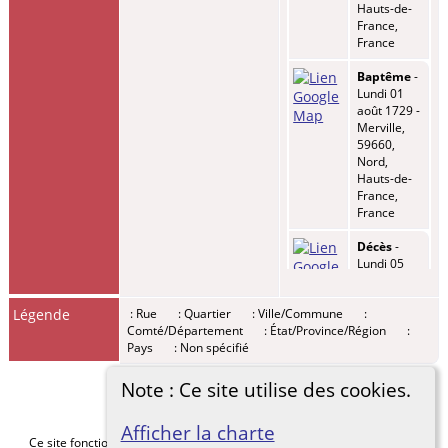
Hauts-de-
France,
France
Baptême
-
Lundi 01
août 1729 -
Merville,
59660,
Nord,
Hauts-de-
France,
France
Décès
-
Lundi 05
sept 1729 -
Merville,
Légende
: Rue
: Quartier
: Ville/Commune
:
59660,
Comté/Département
: État/Province/Région
:
Nord,
Pays
: Non spécifié
Hauts-de-
France,
France
Note : Ce site utilise des cookies.
Afficher la charte
Ce site fonctionne grace au logiciel
The Next Generation of Genealogy