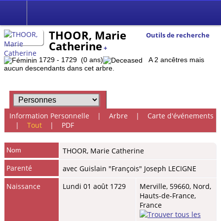
THOOR, Marie
Outils de recherche
Catherine
+
1729 - 1729 (0 ans)
A 2 ancêtres mais
aucun descendants dans cet arbre.
Information Personnelle
|
Arbre
|
Carte d'événements
|
Tout
|
PDF
Nom
THOOR
,
Marie Catherine
Parenté
avec Guislain "François" Joseph LECIGNE
Naissance
Lundi 01 août 1729
Merville, 59660, Nord,
Hauts-de-France,
France