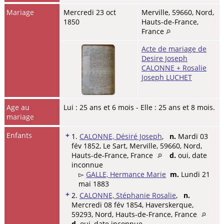
Mariage
Mercredi 23 oct
Merville, 59660, Nord,
1850
Hauts-de-France,
France
Acte de mariage de
Desire Joseph
CALONNE + Rosalie
Joseph LUCHET
Age au
Lui : 25 ans et 6 mois - Elle : 25 ans et 8 mois.
mariage
Enfants
+
1.
CALONNE, Désiré Joseph
,
n.
Mardi 03
fév 1852, Le Sart, Merville, 59660, Nord,
Hauts-de-France, France
d.
oui, date
inconnue
▻
GALLE, Hermance Marie
m.
Lundi 21
mai 1883
+
2.
CALONNE, Stéphanie Rosalie
,
n.
Mercredi 08 fév 1854, Haverskerque,
59293, Nord, Hauts-de-France, France
d.
oui, date inconnue