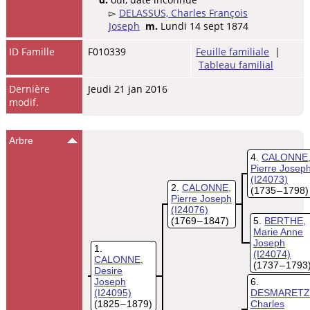
▻
DELASSUS, Charles François
Joseph
m.
Lundi 14 sept 1874
ID Famille
F010339
Feuille familiale
|
Tableau familial
Dernière
Jeudi 21 jan 2016
modif.
Arbre
4
CALONNE
Pierre Josep
(I24073)
2
CALONNE,
(1735 – 1798)
Pierre Joseph
(I24076)
(1769 – 1847)
5
BERTHE,
Marie Anne
Joseph
1
(I24074)
CALONNE,
(1737 – 1793
Desire
Joseph
6
(I24095)
DESMARETZ
(1825 – 1879)
Charles