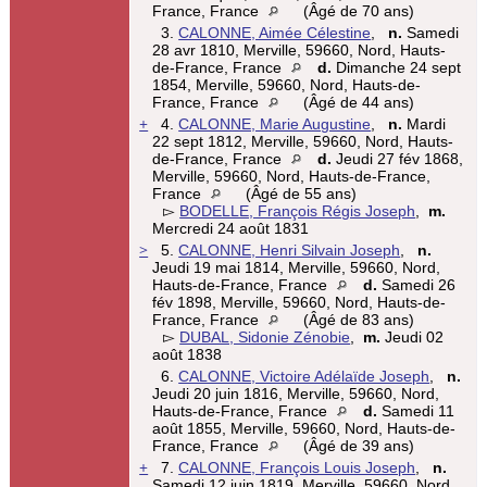
France, France
(Âgé de 70 ans)
3.
CALONNE, Aimée Célestine
,
n.
Samedi
28 avr 1810, Merville, 59660, Nord, Hauts-
de-France, France
d.
Dimanche 24 sept
1854, Merville, 59660, Nord, Hauts-de-
France, France
(Âgé de 44 ans)
+
4.
CALONNE, Marie Augustine
,
n.
Mardi
22 sept 1812, Merville, 59660, Nord, Hauts-
de-France, France
d.
Jeudi 27 fév 1868,
Merville, 59660, Nord, Hauts-de-France,
France
(Âgé de 55 ans)
▻
BODELLE, François Régis Joseph
,
m.
Mercredi 24 août 1831
>
5.
CALONNE, Henri Silvain Joseph
,
n.
Jeudi 19 mai 1814, Merville, 59660, Nord,
Hauts-de-France, France
d.
Samedi 26
fév 1898, Merville, 59660, Nord, Hauts-de-
France, France
(Âgé de 83 ans)
▻
DUBAL, Sidonie Zénobie
,
m.
Jeudi 02
août 1838
6.
CALONNE, Victoire Adélaïde Joseph
,
n.
Jeudi 20 juin 1816, Merville, 59660, Nord,
Hauts-de-France, France
d.
Samedi 11
août 1855, Merville, 59660, Nord, Hauts-de-
France, France
(Âgé de 39 ans)
+
7.
CALONNE, François Louis Joseph
,
n.
Samedi 12 juin 1819, Merville, 59660, Nord,