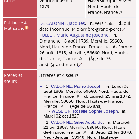
Décès
Vendredi 09 mai
Haverskerque, 59293,
1879
Nord, Hauts-de-
France, France
Patriarche &
DE CALONNE, Jacques
,
n.
vers 1565
d.
oui,
Matriarche
date inconnue (4 x arrière-grand-père)
FOLLET, Marie Augustine Josephe
,
n.
Dimanche 16 août 1739, Merville, 59660,
Nord, Hauts-de-France, France
d.
Samedi
26 août 1815, Merville, 59660, Nord, Hauts-
de-France, France
(Âgé de 76
ans) (grand-mère)
Frères et
3 frères et 4 sœurs
sœurs
+
1.
CALONNE, Pierre Joseph
,
n.
Lundi 05
août 1805, Merville, 59660, Nord, Hauts-de-
France, France
d.
Samedi 25 mai 1872,
Merville, 59660, Nord, Hauts-de-France,
France
(Âgé de 66 ans)
▻
WESLICK, Rosalie Sophie Joseph
,
m.
Mardi 02 oct 1827
2.
CALONNE, Silvie Adélaïde
,
n.
Mercredi
22 avr 1807, Merville, 59660, Nord, Hauts-
de-France, France
d.
Jeudi 21 fév 1878,
Neuf-Berquin, 59940, Nord, Hauts-de-