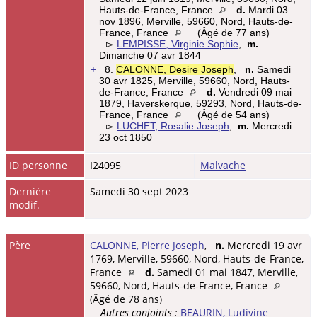
Hauts-de-France, France
d.
Mardi 03
nov 1896, Merville, 59660, Nord, Hauts-de-
France, France
(Âgé de 77 ans)
▻
LEMPISSE, Virginie Sophie
,
m.
Dimanche 07 avr 1844
+
8.
CALONNE, Desire Joseph
,
n.
Samedi
30 avr 1825, Merville, 59660, Nord, Hauts-
de-France, France
d.
Vendredi 09 mai
1879, Haverskerque, 59293, Nord, Hauts-de-
France, France
(Âgé de 54 ans)
▻
LUCHET, Rosalie Joseph
,
m.
Mercredi
23 oct 1850
ID personne
I24095
Malvache
Dernière
Samedi 30 sept 2023
modif.
Père
CALONNE, Pierre Joseph
,
n.
Mercredi 19 avr
1769, Merville, 59660, Nord, Hauts-de-France,
France
d.
Samedi 01 mai 1847, Merville,
59660, Nord, Hauts-de-France, France
(Âgé de 78 ans)
Autres conjoints :
BEAURIN, Ludivine