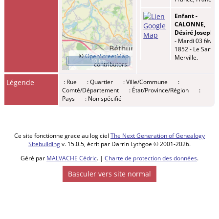
Enfant -
CALONNE,
Désiré Joseph
- Mardi 03 fév
1852 - Le Sart,
©
OpenStreetMap
Merville,
10 km
contributors.
59660, Nord,
Hauts-de-
Légende
: Rue
: Quartier
: Ville/Commune
:
France, France
Comté/Département
: État/Province/Région
:
Pays
: Non spécifié
Enfant -
CALONNE,
Stéphanie
Rosalie
-
Mercredi 08
Ce site fonctionne grace au logiciel
The Next Generation of Genealogy
fév 1854 -
Sitebuilding
v. 15.0.5, écrit par Darrin Lythgoe © 2001-2026.
Haverskerque,
59293, Nord,
Géré par
MALVACHE Cédric
. |
Charte de protection des données
.
Hauts-de-
Basculer vers site normal
France, France
Décès
-
Vendredi 09
mai 1879 -
Haverskerque,