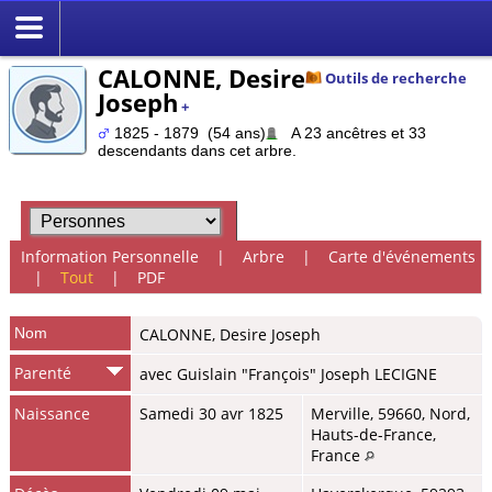
CALONNE, Desire
Outils de recherche
Joseph
+
1825 - 1879 (54 ans)
A 23 ancêtres et 33
descendants dans cet arbre.
Information Personnelle
|
Arbre
|
Carte d'événements
|
Tout
|
PDF
Nom
CALONNE
,
Desire Joseph
Parenté
avec Guislain "François" Joseph LECIGNE
Naissance
Samedi 30 avr 1825
Merville, 59660, Nord,
Hauts-de-France,
France