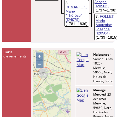
Joseph
3
(I20503)
DEMARETZ,
(1737 – 1798)
Marie
"Thérèse"
7
FOLLET,
(I24079)
Marie
(1781 – 1836)
Augustine
Josephe
(I20504)
(1739 – 1815
Carte
Naissance
-
+
d'événements
Samedi 30 avr
–
1825 -
Merville,
59660, Nord,
Hauts-de-
France, France
Mariage
-
Mercredi 23
oct 1850 -
Merville,
59660, Nord,
Hauts-de-
France, France