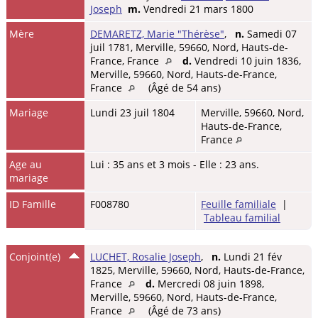
Joseph
m.
Vendredi 21 mars 1800
Mère
DEMARETZ, Marie "Thérèse"
,
n.
Samedi 07
juil 1781, Merville, 59660, Nord, Hauts-de-
France, France
d.
Vendredi 10 juin 1836,
Merville, 59660, Nord, Hauts-de-France,
France
(Âgé de 54 ans)
Mariage
Lundi 23 juil 1804
Merville, 59660, Nord,
Hauts-de-France,
France
Age au
Lui : 35 ans et 3 mois - Elle : 23 ans.
mariage
ID Famille
F008780
Feuille familiale
|
Tableau familial
Conjoint(e)
LUCHET, Rosalie Joseph
,
n.
Lundi 21 fév
1825, Merville, 59660, Nord, Hauts-de-France,
France
d.
Mercredi 08 juin 1898,
Merville, 59660, Nord, Hauts-de-France,
France
(Âgé de 73 ans)