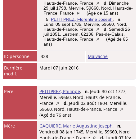
Hauts-de-France, France
d.
Dimanche
29 juil 1798, Merville, 59660, Nord, Hauts-de-
France, France
(Âgé de 15 ans)
5.
PETITPREZ, Florentine Joseph
,
n.
Lundi 05 sept 1785, Merville, 59660, Nord,
Hauts-de-France, France
d.
Samedi 26
juil 1851, Lestrem, 62136, Pas-de-Calais,
Hauts-de-France, France
(Âgé de 65
ans)
ID personne
I328
Malvache
Dernière
Mardi 07 juin 2016
modif.
Père
PETITPREZ, Philippe
,
n.
Jeudi 30 oct 1727,
Merville, 59660, Nord, Hauts-de-France,
France
d.
Jeudi 02 août 1804, Merville,
59660, Nord, Hauts-de-France, France
(Âgé de 76 ans)
Mère
GAQUIERE, Marie Augustine Joseph
,
n.
Vendredi 08 jan 1745, Merville, 59660, Nord,
Hauts-de-France, France
d.
Lundi 07 fév