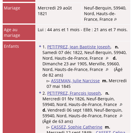
Mariage
Mercredi 29 août
Neuf-Berquin, 59940,
1821
Nord, Hauts-de-
France, France
Age au
Lui : 44 ans et 1 mois - Elle : 21 ans et 7 mois.
mariage
Enfants
+
1.
PETITPREZ, Jean Baptiste Joseph
,
n.
Samedi 07 déc 1822, Neuf-Berquin, 59940,
Nord, Hauts-de-France, France
d.
Dimanche 23 avr 1905, Merville, 59660,
Nord, Hauts-de-France, France
(Âgé
de 82 ans)
▻
ASSEMAN, Julie Narcisse
m.
Mercredi
07 mai 1845
+
2.
PETITPREZ, François Joseph
,
n.
Mercredi 01 fév 1826, Neuf-Berquin,
59940, Nord, Hauts-de-France, France
d.
Vendredi 06 sept 1889, Neuf-Berquin,
59940, Nord, Hauts-de-France, France
(Âgé de 63 ans)
▻
CASSEZ, Sophie Catherine
m.
Mercredi 12 sept 1849;
CASSEZ, Celina