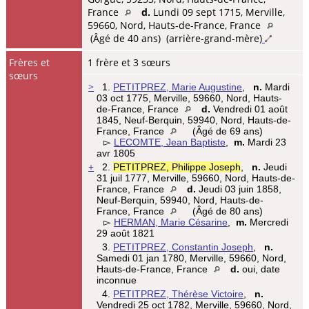
France
d.
Lundi 09 sept 1715, Merville,
59660, Nord, Hauts-de-France, France
(Âgé de 40 ans) (arrière-grand-mère)
Frères et
1 frère et 3 sœurs
sœurs
>
1.
PETITPREZ, Marie Augustine
,
n.
Mardi
03 oct 1775, Merville, 59660, Nord, Hauts-
de-France, France
d.
Vendredi 01 août
1845, Neuf-Berquin, 59940, Nord, Hauts-de-
France, France
(Âgé de 69 ans)
▻
LECOMTE, Jean Baptiste
,
m.
Mardi 23
avr 1805
+
2.
PETITPREZ, Philippe Joseph
,
n.
Jeudi
31 juil 1777, Merville, 59660, Nord, Hauts-de-
France, France
d.
Jeudi 03 juin 1858,
Neuf-Berquin, 59940, Nord, Hauts-de-
France, France
(Âgé de 80 ans)
▻
HERMAN, Marie Césarine
,
m.
Mercredi
29 août 1821
3.
PETITPREZ, Constantin Joseph
,
n.
Samedi 01 jan 1780, Merville, 59660, Nord,
Hauts-de-France, France
d.
oui, date
inconnue
4.
PETITPREZ, Thérèse Victoire
,
n.
Vendredi 25 oct 1782, Merville, 59660, Nord,