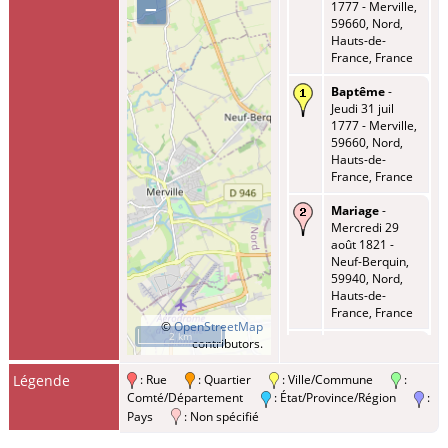
–
1777 - Merville,
59660, Nord,
Hauts-de-
France, France
Baptême
-
Jeudi 31 juil
1777 - Merville,
59660, Nord,
Hauts-de-
France, France
Mariage
-
Mercredi 29
août 1821 -
Neuf-Berquin,
59940, Nord,
Hauts-de-
France, France
©
OpenStreetMap
2 km
contributors.
Enfant -
PETITPREZ,
Légende
: Rue
: Quartier
: Ville/Commune
:
Jean Baptiste
Joseph
-
Comté/Département
: État/Province/Région
:
Samedi 07 déc
Pays
: Non spécifié
1822 - Neuf-