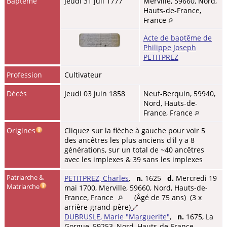
Baptême
Jeudi 31 juil 1777
Merville, 59660, Nord,
Hauts-de-France,
France
Acte de baptême de
Philippe Joseph
PETITPREZ
Profession
Cultivateur
Décès
Jeudi 03 juin 1858
Neuf-Berquin, 59940,
Nord, Hauts-de-
France, France
Origines
Cliquez sur la flèche à gauche pour voir 5
des ancêtres les plus anciens d'il y a 8
générations, sur un total de ~40 ancêtres
avec les implexes & 39 sans les implexes
Patriarche &
PETITPREZ, Charles
,
n.
1625
d.
Mercredi 19
Matriarche
mai 1700, Merville, 59660, Nord, Hauts-de-
France, France
(Âgé de 75 ans) (3 x
arrière-grand-père)
DUBRUSLE, Marie "Marguerite"
,
n.
1675, La
Gorgue, 59253, Nord, Hauts-de-France,