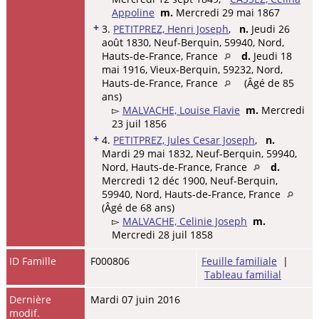
Appoline
m.
Mercredi 29 mai 1867
+
3.
PETITPREZ, Henri Joseph
,
n.
Jeudi 26
août 1830, Neuf-Berquin, 59940, Nord,
Hauts-de-France, France
d.
Jeudi 18
mai 1916, Vieux-Berquin, 59232, Nord,
Hauts-de-France, France
(Âgé de 85
ans)
▻
MALVACHE, Louise Flavie
m.
Mercredi
23 juil 1856
+
4.
PETITPREZ, Jules Cesar Joseph
,
n.
Mardi 29 mai 1832, Neuf-Berquin, 59940,
Nord, Hauts-de-France, France
d.
Mercredi 12 déc 1900, Neuf-Berquin,
59940, Nord, Hauts-de-France, France
(Âgé de 68 ans)
▻
MALVACHE, Celinie Joseph
m.
Mercredi 28 juil 1858
ID Famille
F000806
Feuille familiale
|
Tableau familial
Dernière
Mardi 07 juin 2016
modif.