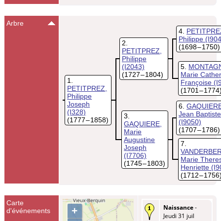
Arbre
4
PETITPRE
Philippe
(I90
2
(1698 – 1750)
PETITPREZ,
Philippe
(I2043)
5
MONTAGN
(1727 – 1804)
Marie Cather
1
Françoise
(I
PETITPREZ,
(1701 – 1774
Philippe
Joseph
6
GAQUIERE
(I328)
Jean Baptiste
3
(1777 – 1858)
(I9050)
GAQUIERE,
(1707 – 1786)
Marie
Augustine
7
Joseph
VANDERBER
(I7706)
Marie There
(1745 – 1803)
Henriette
(I9
(1712 – 1756
Carte
Naissance
-
+
d'événements
Jeudi 31 juil