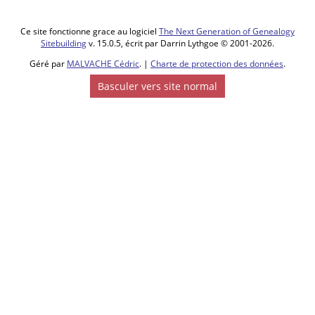
Berquin, 59940,
Nord, Hauts-de-
France, France
Ce site fonctionne grace au logiciel
The Next Generation of Genealogy
Sitebuilding
v. 15.0.5, écrit par Darrin Lythgoe © 2001-2026.
Enfant -
PETITPREZ,
Géré par
MALVACHE Cédric
. |
Charte de protection des données
.
François
Joseph
-
Basculer vers site normal
Mercredi 01 fév
1826 - Neuf-
Berquin, 59940,
Nord, Hauts-de-
France, France
Enfant -
PETITPREZ,
Henri Joseph
-
Jeudi 26 août
1830 - Neuf-
Berquin, 59940,
Nord, Hauts-de-
France, France
Enfant -
PETITPREZ,
Jules Cesar
Joseph
- Mardi