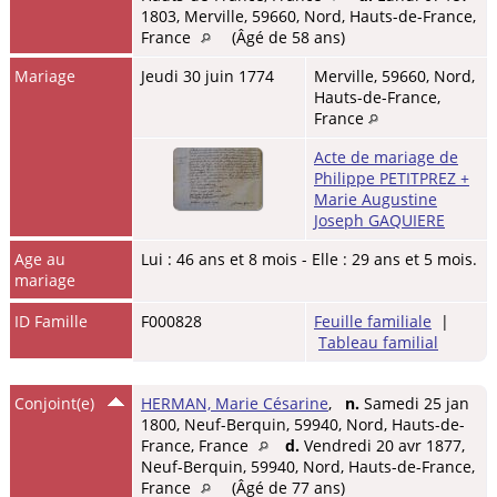
1803, Merville, 59660, Nord, Hauts-de-France,
France
(Âgé de 58 ans)
Mariage
Jeudi 30 juin 1774
Merville, 59660, Nord,
Hauts-de-France,
France
Acte de mariage de
Philippe PETITPREZ +
Marie Augustine
Joseph GAQUIERE
Age au
Lui : 46 ans et 8 mois - Elle : 29 ans et 5 mois.
mariage
ID Famille
F000828
Feuille familiale
|
Tableau familial
Conjoint(e)
HERMAN, Marie Césarine
,
n.
Samedi 25 jan
1800, Neuf-Berquin, 59940, Nord, Hauts-de-
France, France
d.
Vendredi 20 avr 1877,
Neuf-Berquin, 59940, Nord, Hauts-de-France,
France
(Âgé de 77 ans)