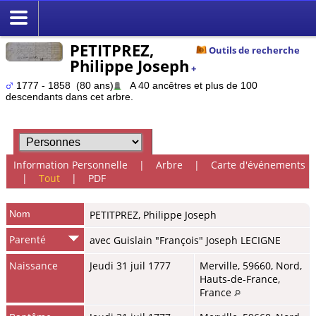
PETITPREZ,
Outils de recherche
Philippe Joseph
+
1777 - 1858 (80 ans)
A 40 ancêtres et plus de 100
descendants dans cet arbre.
Information Personnelle
|
Arbre
|
Carte d'événements
|
Tout
|
PDF
Nom
PETITPREZ
,
Philippe Joseph
Parenté
avec Guislain "François" Joseph LECIGNE
Naissance
Jeudi 31 juil 1777
Merville, 59660, Nord,
Hauts-de-France,
France