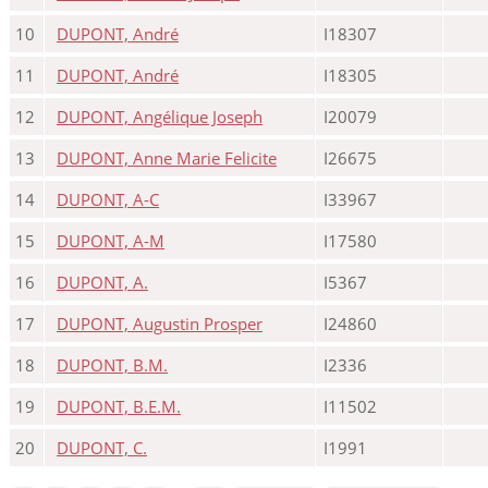
10
DUPONT, André
I18307
11
DUPONT, André
I18305
12
DUPONT, Angélique Joseph
I20079
13
DUPONT, Anne Marie Felicite
I26675
14
DUPONT, A-C
I33967
15
DUPONT, A-M
I17580
16
DUPONT, A.
I5367
17
DUPONT, Augustin Prosper
I24860
18
DUPONT, B.M.
I2336
19
DUPONT, B.E.M.
I11502
20
DUPONT, C.
I1991