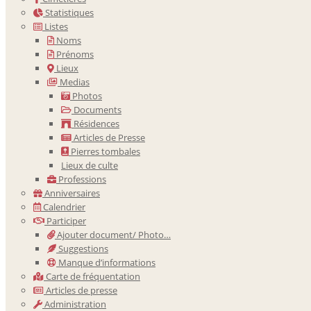
Statistiques
Listes
Noms
Prénoms
Lieux
Medias
Photos
Documents
Résidences
Articles de Presse
Pierres tombales
Lieux de culte
Professions
Anniversaires
Calendrier
Participer
Ajouter document/ Photo…
Suggestions
Manque d’informations
Carte de fréquentation
Articles de presse
Administration