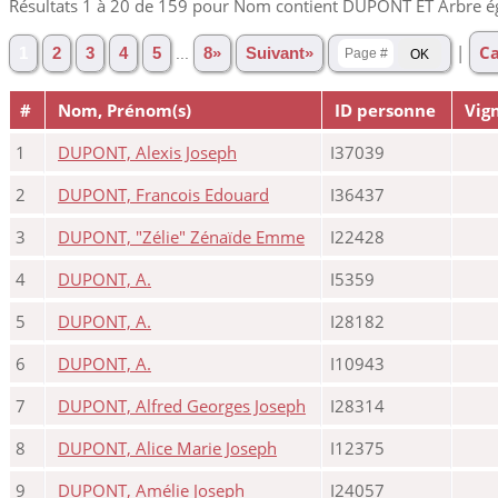
Résultats 1 à 20 de 159 pour Nom contient DUPONT ET Arbre é
|
Ca
1
2
3
4
5
...
8»
Suivant»
#
Nom, Prénom(s)
ID personne
Vig
1
DUPONT, Alexis Joseph
I37039
2
DUPONT, Francois Edouard
I36437
3
DUPONT, "Zélie" Zénaïde Emme
I22428
4
DUPONT, A.
I5359
5
DUPONT, A.
I28182
6
DUPONT, A.
I10943
7
DUPONT, Alfred Georges Joseph
I28314
8
DUPONT, Alice Marie Joseph
I12375
9
DUPONT, Amélie Joseph
I24057