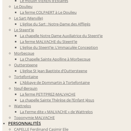
Le moulin VIEREN d’Estaires
Le Doulieu
La ferme COLPAERT à Le Doulieu
Le Sart (Merville)
L’église du Sart : Notre-Dame des Affligés
Le Steent’je
La chapelle Notre Dame Auxiliatrice du Steent’je
La ferme MALVACHE du Steent’je
L’église du Steent’je: L’immaculée Conception
Morbecque
La Chapelle Sainte Apolline à Morbecque
Outtersteene
L’église St Jean Baptiste d’Outtersteene
Tortefontaine
L’Abbaye de Dommartin à Tortefontaine
Neuf-Berquin
La ferme PETITPREZ-MALVACHE
La chapelle Sainte Thérèse de l’Enfant Jésus
Wattrelos
La Ferme dite « MALVACHE » de Wattrelos
Toponymie MALVACHE
PERSONNALITÉS
CAPELLE Ferdinand Casimir Elie