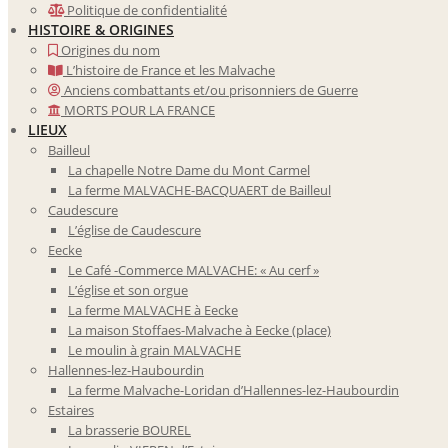
Politique de confidentialité
HISTOIRE & ORIGINES
Origines du nom
L’histoire de France et les Malvache
Anciens combattants et/ou prisonniers de Guerre
MORTS POUR LA FRANCE
LIEUX
Bailleul
La chapelle Notre Dame du Mont Carmel
La ferme MALVACHE-BACQUAERT de Bailleul
Caudescure
L’église de Caudescure
Eecke
Le Café -Commerce MALVACHE: « Au cerf »
L’église et son orgue
La ferme MALVACHE à Eecke
La maison Stoffaes-Malvache à Eecke (place)
Le moulin à grain MALVACHE
Hallennes-lez-Haubourdin
La ferme Malvache-Loridan d’Hallennes-lez-Haubourdin
Estaires
La brasserie BOUREL